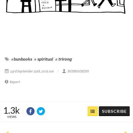
#bunbooks
# spiritual
# trirong
23rd September 2016, 10:01 am
BUNBOOKISH
Report
1.3k
SUBSCRIBE
VIEWS