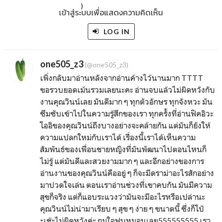
)
เข้าสู่ระบบเพื่อแสดงความคิดเห็น
LOG IN
one505_z3
(@one505_z3)
เพิ่งกลับมาอ่านหลังจากอ่านค้างไว้นานมาก TTTT
ขอรวบยอดเม้นรวมเลยนะคะ อ่านจบแล้วไม่ผิดหวังกับ
งานคุณวินน์เลย มันดีมาก ๆ ทุกตัวอักษร ทุกจังหวะ มัน
ซึมซับเข้าไปในความรู้สึกของเรา ทุกครั้งที่อ่านฟิคอิวะ
โออิของคุณวินน์ถึงบางอย่างจะคล้ายกัน แต่มันก็ยังให้
ความแปลกใหม่กับเราได้ เรื่องนี้เราได้เห็นความ
สัมพันธ์ของเพื่อนชายหญิงที่มันพัฒนาไปตอนไหนก็
ไม่รู้ แต่มันดีและสวยงามมาก ๆ และอีกอย่างของการ
อ่านงานของคุณวินน์คืออยู่ ๆ ก็จะมีดราม่าอะไรสักอย่าง
มาปวดใจเล่น ตอนเราอ่านช่วงที่เขาคบกัน มันมีความ
สุขก็จริง แต่ก็แอบระแวงว่ามันจะมีอะไรหรือเปล่านะ
คุณวินน์ไม่น่ามาเรียบ ๆ สุข ๆ ง่าย ๆ ขนาดนี้ ซึ่งก็โป้
ะเช้ะไม่ผิดหวังค่ะ กุมใจฟุบหมอนเลย555555555 เรา