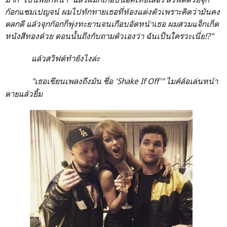
ก๊อกแชมเปญจน์ ผมไปทักทายเธอที่ห้องแต่งตัวเพราะคิดว่ามันคง
ตลกดี แล้วจุกก๊อกก็พุ่งทะยานจนเกือบอัดหน้าเธอ ผมสวมแจ็กเก็ต
หนังสีทองด้วย ตอนนั้นถึงกับถามตัวเองว่า ฉันเป็นใครวะเนี่ย!?"
แล้วสวิฟต์ทำยังไงล่ะ
"เธอเขียนเพลงถึงมัน ชื่อ 'Shake If Off'" ไมค์ล้อเล่นหน้า
ตายแล้วยิ้ม