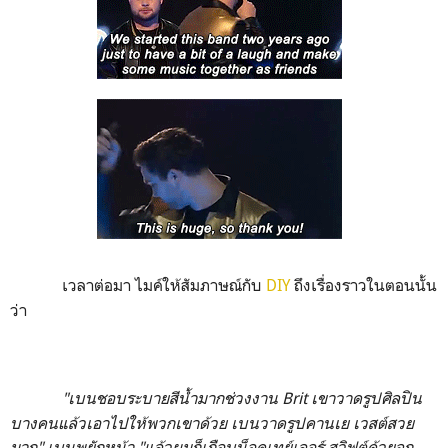
เวลาต่อมา ไมค์ให้สัมภาษณ์กับ
DIY
ถึงเรื่องราวในตอนนั้น
ว่า
"เบนชอบระบายสีน้ำมากช่วงงาน Brit เขาวาดรูปศิลปิน
บางคนแล้วเอาไปให้พวกเขาด้วย เบนวาดรูปคานเย เวสต์สวย
มาก" เบนพยักหน้า "แล้วผมก็เกือบน็อคเทย์เลอร์ สวิฟต์ด้วยจุก