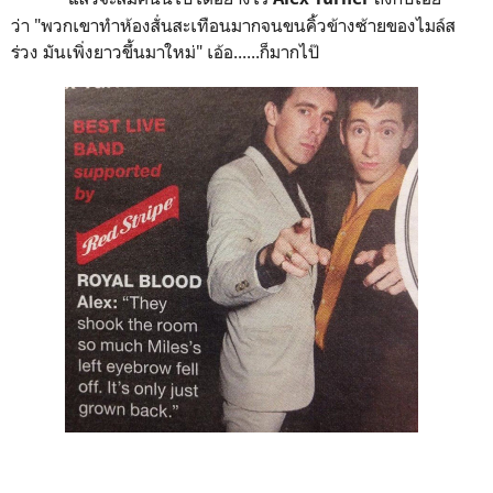
ว่า "พวกเขาทำห้องสั่นสะเทือนมากจนขนคิ้วข้างซ้ายของไมล์ส
ร่วง มันเพิ่งยาวขึ้นมาใหม่" เอ้อ......ก็มากไป๊