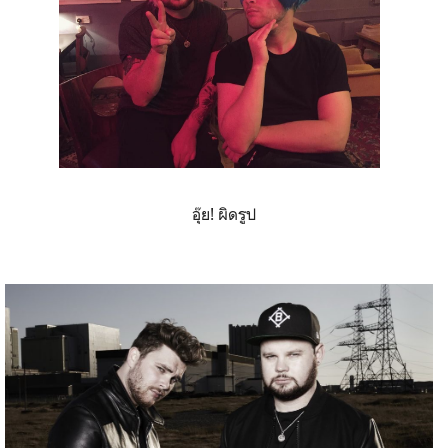
อุ๊ย! ผิดรูป