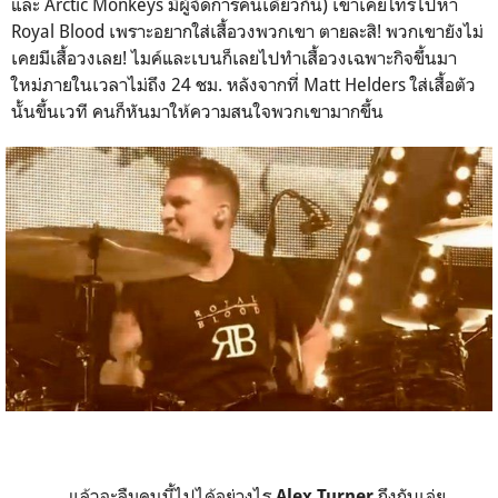
และ Arctic Monkeys มีผู้จัดการคนเดียวกัน) เขาเคยโทรไปหา
Royal Blood เพราะอยากใส่เสื้อวงพวกเขา ตายละสิ! พวกเขายังไม่
เคยมีเสื้อวงเลย! ไมค์และเบนก็เลยไปทำเสื้อวงเฉพาะกิจขึ้นมา
ใหม่ภายในเวลาไม่ถึง 24 ชม. หลังจากที่ Matt Helders ใส่เสื้อตัว
นั้นขึ้นเวที คนก็หันมาให้ความสนใจพวกเขามากขึ้น
แล้วจะลืมคนนี้ไปได้อย่างไร
ถึงกับเอ่ย
Alex Turner