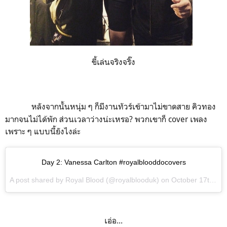
ขี้เล่นจริงจริ๊ง
หลังจากนั้นหนุ่ม ๆ ก็มีงานทัวร์เข้ามาไม่ขาดสาย คิวทอง
มากจนไม่ได้พัก ส่วนเวลาว่างน่ะเหรอ? พวกเขาก็ cover เพลง
เพราะ ๆ แบบนี้ยังไงล่ะ
Day 2: Vanessa Carlton #royalblooddocovers
A post shared by Royal Blood (@royalblooduk) on
October 17th 2015
เอ่อ...