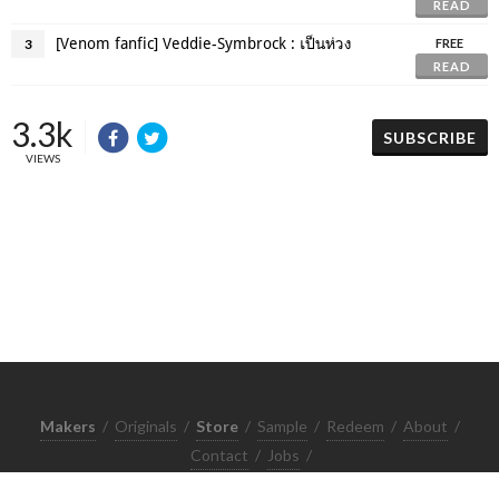
READ
[Venom fanfic] Veddie-Symbrock : เป็นห่วง
3
FREE
READ
3.3k
SUBSCRIBE
VIEWS
Makers
/
Originals
/
Store
/
Sample
/
Redeem
/
About
/
Contact
/
Jobs
/
Copyrights © 2015 All Rights Reserved by Minimore