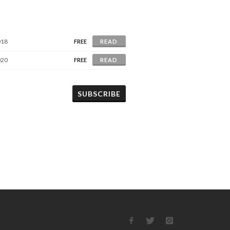
018
FREE
READ
020
FREE
READ
SUBSCRIBE