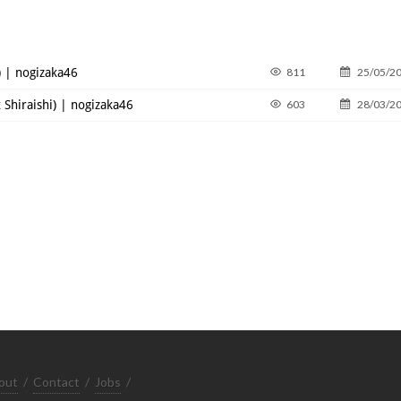
i) | nogizaka46
811
25/05/2
 Shiraishi) | nogizaka46
603
28/03/2
out
/
Contact
/
Jobs
/