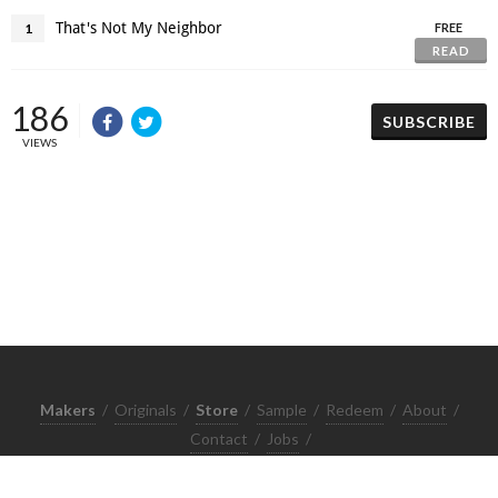
That's Not My Neighbor
1
FREE
READ
186
SUBSCRIBE
VIEWS
Makers
/
Originals
/
Store
/
Sample
/
Redeem
/
About
/
Contact
/
Jobs
/
Copyrights © 2015 All Rights Reserved by Minimore