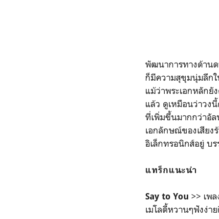
พัฒนาการทางด้านดนตร
ก็มีความสุขุมนุ่มลึก
แม้ว่าพระเอกหลักยั
แล้ว ดูเหมือนว่าวงนี
ที่เพิ่มขึ้นมากกว่าอ
เอกลักษณ์ของเสียงร
อิเล็กทรอนิกส์อยู่ บ
แทร็กแนะนำ
>> เพลง
Say to You
เมโลดี้หวานๆฟังง่