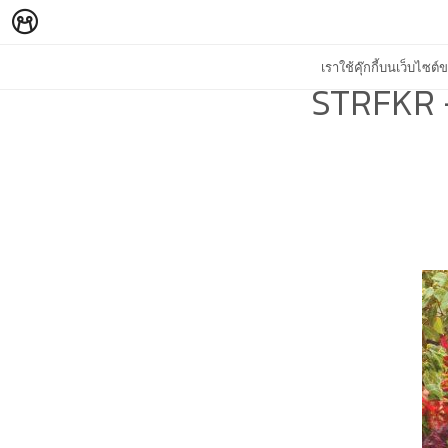
เราใช้คุ๊กกี้บนเว็บไซ
STRFKR -