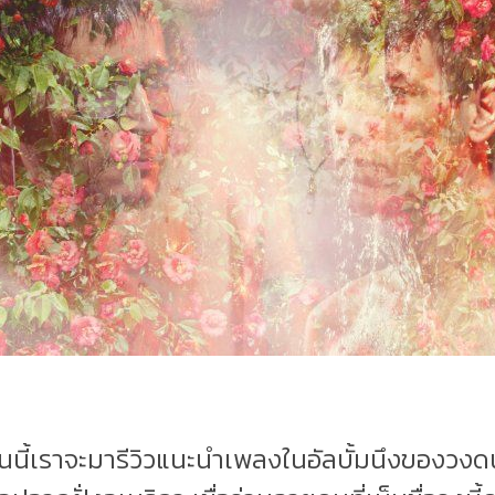
ันนี้เราจะมารีวิวแนะนำเพลงในอัลบั้มนึงของวงดน