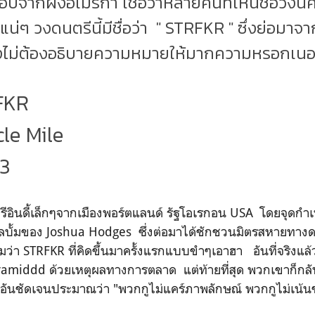
อปจากฝั่งอเมริกา เชื่อว่าหลายคนที่เห็นชื่อวงนี้
งแน่ๆ วงดนตรีนี้มีชื่อว่า " STRFKR " ซึ่งย่อมาจ
งไม่ต้องอธิบายความหมายให้มากความหรอกเนอะ
RFKR
acle Mile
13
อินดี้เล็กๆจากเมืองพอร์ตแลนด์ รัฐโอเรกอน USA โดยจุดกำเ
ลบั้มของ Joshua Hodges ซึ่งต่อมาได้ชักชวนมิตรสหายทางด
ามว่า STRFKR ที่คิดขึ้นมาครั้งแรกแบบขำๆเอาฮา อันที่จริงแล้
yramiddd ด้วยเหตุผลทางการตลาด แต่ท้ายที่สุด พวกเขาก็กลับ
ยืนอันชัดเจนประมาณว่า "พวกกูไม่แคร์ภาพลักษณ์ พวกกูไม่เน้น