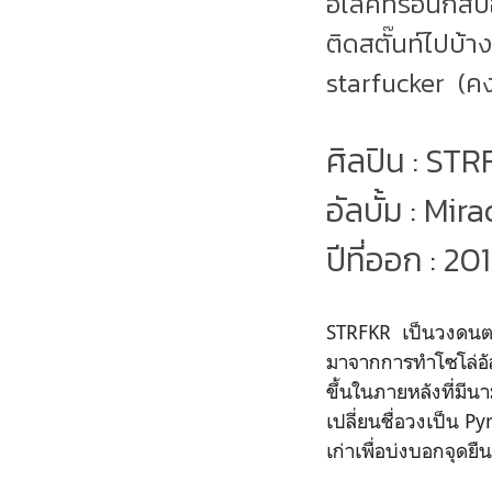
อิเลคทรอนิกส์ป๊
ติดสตั๊นท์ไปบ้า
starfucker (ค
ศิลปิน : ST
อัลบั้ม : Mir
ปีที่ออก : 20
STRFKR เป็นวงดนตรี
มาจากการทำโซโล่อั
ขึ้นในภายหลังที่มีน
เปลี่ยนชื่อวงเป็น P
เก่าเพื่อบ่งบอกจุด