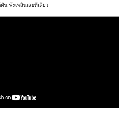
์ฝัน ฟังเพลินเลยทีเดียว