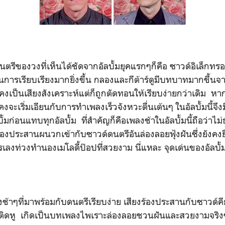
ีของวงที่เห็นได้ชัดจากอัลบั้มยุคแรกๆก็คือ ซาวด์อิเล็กทรอน
ในการเรียบเรียงมากยิ่งขึ้น กลองและกีต้าร์ดูมีบทบาทมากขึ้นจาก
งคงเป็นเสียงสังเคราะห์แต่ก็ถูกตัดทอนให้เรียบง่ายกว่าเดิม
้คงจะเริ่มเอียนกับการทำเพลงเร็วจังหวะตื่นเต้นๆ ในอัลบั้มนี้จ
ัลบั้มก่อนแทบทุกอัลบั้ม ที่สำคัญก็คือเพลงช้าในอัลบั้มนี้ถือว่าไ
้องประสานผนวกเข้ากับซาวด์ดนตรีอันล่องลอยฟุ้งฝันซึ่งยังคง
รรเลงท่วงทำนองเมโลดี้ป๊อปที่สวยงาม นี่แหละ จุดเด่นของอัลบั้ม
ช้าๆที่มาพร้อมกับดนตรีเรียบง่าย เสียงร้องประสานกับซาวด์คี
ายติดหู เกิดเป็นบทเพลงไพเราะล่องลอยชวนฝันและสวยงามจริ