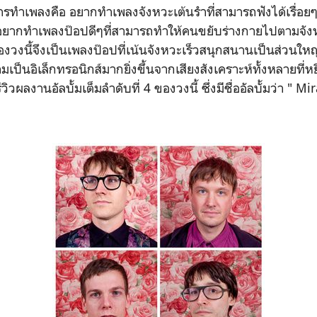
ารทำเพลงคือ อยากทำเพลงจังหวะเต้นรำที่สามารถฟังได้เรื่อยๆ 
ืออยากทำเพลงป๊อปดีๆที่สามารถทำให้คนขยับร่างกายไปตามจัง
งวงนี้จึงเป็นเพลงป๊อปที่เน้นจังหวะเร็วสนุกสนานเป็นส่วนใหญ่
ามเป็นอิเล็กทรอนิกส์มากยิ่งขึ้นจากเสียงสังเคราะห์ทั้งหลายที่
ิวผลงานอัลบั้มเต็มลำดับที่ 4 ของวงนี้ ซึ่งมีชื่ออัลบั้มว่า " M