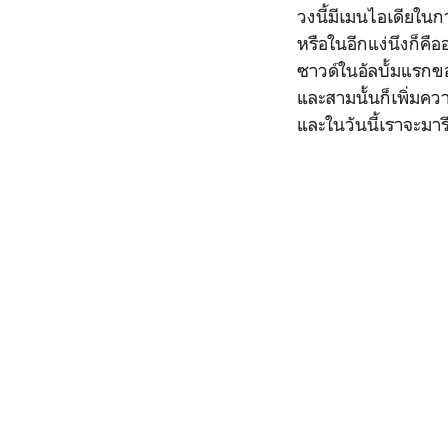
วงนี้มีเมนไอเดียในก
หรือในอีกแง่นึงก็ค
ซาวด์ในอัลบั้มแรกขอ
และสามนั้นก็เพิ่มคว
และในวันนี้เราจะมารีว