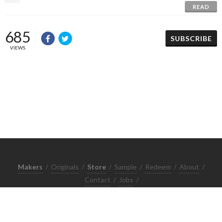
READ
685
SUBSCRIBE
VIEWS
Makers
/
Originals
/
Store
/
Sample
/
Redeem
/
About
/
Contact
/
Jobs
/
Copyrights © 2015 All Rights Reserved by Minimore
ภาพและเนื้อหาในเว็บไซต์นี้เป็นงานมีลิขสิทธิ์ ห้ามทำซ้ำหรือดัดแปลง