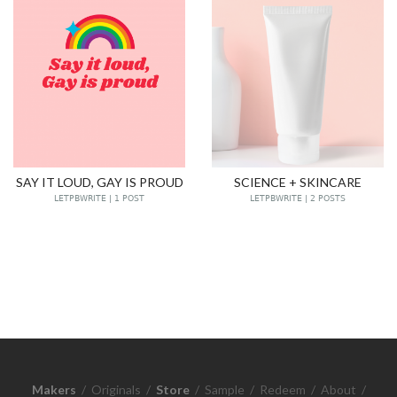
SAY IT LOUD, GAY IS PROUD
SCIENCE + SKINCARE
LETPBWRITE | 1 POST
LETPBWRITE | 2 POSTS
Makers
/
Originals
/
Store
/
Sample
/
Redeem
/
About
/