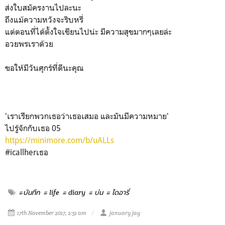
ส่งใบสมัครงานไปละนะ
ถึงแม้ความหวังจะริบหรี่
แต่ตอนที่ได้ตั้งใจเขียนไปน่ะ มีความสุขมากๆเลยล่ะ
อวยพรเราด้วย
ขอให้มีวันศุกร์ที่ดีนะคุณ
'เราเรียกพวกเธอว่าเธอเสมอ และมันมีความหมาย'
ไปรู้จักกับเธอ 05
https://minimore.com/b/uALLs
#icallherเธอ
#บันทึก
# life
# diary
# บ่น
# ไดอารี่
17th November 2017, 2:51 am
january jay