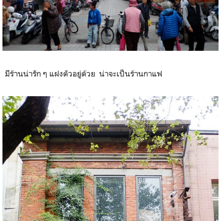
มีร้านน่ารัก ๆ แฝงตัวอยู่ด้วย น่าจะเป็นร้านกาแฟ