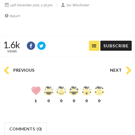
14th December 2016, 2:26 pm
Sor Winchester
Report
1.6k
SUBSCRIBE
VIEWS
PREVIOUS
NEXT
1
0
0
0
0
0
COMMENTS
(
0)