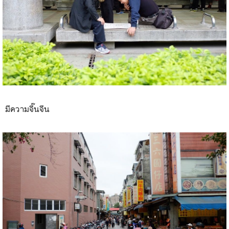
มีความจี๊นจีน