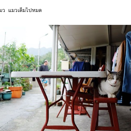
ีแมว แมวเต็มไปหมด