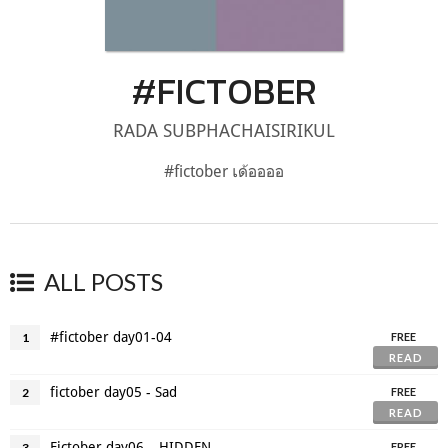
#FICTOBER
RADA SUBPHACHAISIRIKUL
#fictober เด้ออออ
ALL POSTS
#fictober day01-04
1
FREE
READ
fictober day05 - Sad
2
FREE
READ
Fictober day06 – HIDDEN
3
FREE