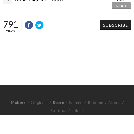
READ
791
SUBSCRIBE
VIEWS
Makers
/
Originals
/
Store
/
Sample
/
Redeem
/
About
/
Contact
/
Jobs
/
Copyrights © 2015 All Rights Reserved by Minimore
ภาพและเนื้อหาในเว็บไซต์นี้เป็นงานมีลิขสิทธิ์ ห้ามทำซ้ำหรือดัดแปลง