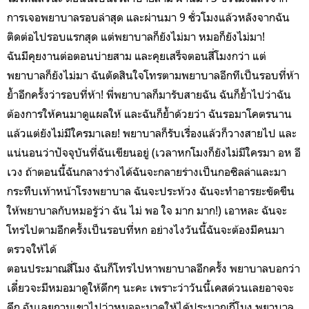
การเจอพยาบาลรอบล่าสุด และผ่านมา 9 ชั่วโมงแล้วหลังจากฉัน
ติดต่อไปรอบแรกสุด แต่พยาบาลก็ยังไม่มา หมอก็ยังไม่มา!
ฉันมีคุยงานต่อตอนบ่ายสาม และคุยเสร็จตอนสี่โมงกว่า แต่
พยาบาลก็ยังไม่มา ฉันตัดสินใจโทรตามพยาบาลอีกทีเป็นรอบที่ห้า
ย้ำอีกครั้งว่ารอบที่ห้า! พี่พยาบาลก็มารับสายฉัน ฉันก็ย้ำไปว่าฉัน
ต้องการให้คนมาดูแผลให้ และฉันก็ย้ำด้วยว่า ฉันรอมาโคตรนาน
แล้วแต่ยังไม่มีใครมาเลย! พยาบาลก็รับเรื่องแล้วก็วางสายไป และ
แน่นอนว่าปัจจุบันที่ฉันเขียนอยู่ (เวลาหกโมงก็ยังไม่มีใครมา อห อี
เวง ถ้าตอนนี้ฉันกลางร่างได้ฉันจะกลายร่างเป็นกอซิลล่าและมา
กระทืบเท้าหน้าโรงพยาบาล ฉันจะประท้วง ฉันจะทำอารยะขัดขืน
ให้พยาบาลกับหมอรู้ว่า ฉัน ไม่ พอ ใจ มาก มาก!) เอาหละ ฉันจะ
โทรไปตามอีกครั้งเป็นรอบที่หก อย่างไงวันนี้ฉันจะต้องมีคนมา
ตรวจให้ได้
ตอนประมาณสี่โมง ฉันก็โทรไปหาพยาบาลอีกครั้ง พยาบาลบอกว่า
เดี๋ยวจะมีหมอมาดูให้ดึกๆ นะคะ เพราะว่าวันนี้เคสด่วนเลยอาจจะ
ดึก ฉันเลยถามเขาไปว่าหมอจะมาดูให้ได้ประมาณกี่โมง พยาบาล