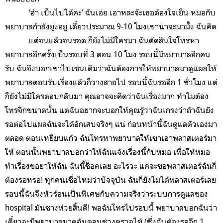
‘อ่า เป็นไปได้ค่ะ’ ฉันเอ่ย เอาหละจ๊ะเธอต้องใจเย็น หมอกับ
พยาบาลกำลังยุ่งอยู่ เดี๋ยวประมาณ 9-10 โมงเขาน่าจะมามั้ง ฉันคิด
แต่จนแล้วจนรอด ก็ยังไม่มีใครมา ฉันตัดสินใจโทรหา
พยาบาลอีกครั้งเป็นรอบที่ 3 ตอน 10 โมง รอบนี้มีพยาบาลอีกคน
รับ ฉันจึงบอกเขาไปเช่นเดิมว่าฉันต้องการให้พยาบาลมาดูแผลให้
พยาบาลตอบรับเรื่องแล้วก็วางสายไป รอบนี้ฉันรออีก 1 ชั่วโมง แต่
ก็ยังไม่มีใครตอบกลับมา คุณอาจจะคิดว่าฉันเรื่องมาก ทำไมต้อง
โทรจิกขนาดนั้น แต่ฉันอยากจะบอกให้คุณรู้ว่าฉันเกรงว่าถ้าฉันยัง
รอต่อไปแผลฉันจะได้อักเสบจริงๆ แน่ ก่อนหน้านี้ฉันดูแลตัวเองมา
ตลอด ตอนเหยียบแก้ว ฉันโทรหาพยาบาลให้เขาเอาพลาสเตอร์มา
ให้ ตอนนั้นพยาบาลบอกว่าให้ฉันแจ้งเรื่องนี้กับหมอ เพื่อให้หมอ
ทำเรื่องขอยาให้ฉัน ฉันนี้ช็อคเลย อะไรวะ แค่จะขอพลาสเตอร์ฉันก็
ต้องรอหรอ! ทุกคนเชื่อไหมว่าปัจจุบัน ฉันก็ยังไม่ได้พลาสเตอร์เลย
รอบนี้ฉันจึงหัวร้อนเป็นพิเศษกับความจริงว่าระบบการดูแลของ
hospital มันช่างห่วยสิ้นดี! พอฉันโทรไปรอบนี้ พยาบาลบอกฉันว่า
เดี๋ยวจะมีพยาบาลมาดูฉันตอนช่วงตรวจไข้ (ซึ่งฉันต้องรออีก 1