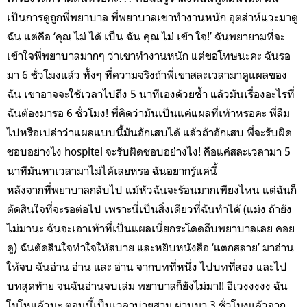
เป็นการดูถูกพี่พยาบาล พี่พยาบาลเขาทำงานหนัก อุตส่าห์แวะมาดู
ฉัน แต่คือ ‘คุณ ไม่ ได้ เป็น ฉัน คุณ ไม่ เข้า ใจ!’ ฉันพยายามที่จะ
เข้าใจพี่พยาบาลมากๆ ว่าเขาทำงานหนัก แต่ขอโทษนะคะ ฉันรอ
มา 6 ชั่วโมงแล้ว ทั้งๆ ที่ความจริงถ้าพี่เขาสละเวลามาดูแผลของ
ฉัน เขาอาจจะใช้เวลาไปถึง 5 นาทีเองด้วยซ้ำ แล้วมันเรื่องอะไรที่
ฉันต้องมารอ 6 ชั่วโมง! พี่คิดว่ามันเป็นแค่แผลที่เท้าหรอคะ พี่ลืม
ไปหรือเปล่าว่าแผลแบบนี้มันอักเสบได้ แล้วถ้าอักเสบ พี่จะรับผิด
ชอบอย่างไง hospitel จะรับผิดชอบอย่างไง! คือแค่สละเวลามา 5
นาทีมันหาเวลามาไม่ได้เลยหรอ ฉันอยากรู้แค่นี้
หลังจากที่พยาบาลกลับไป แม้หัวฉันจะร้อนมากเพียงไหน แต่ฉันก็
ตัดสินใจที่จะรอต่อไป เพราะนี่เป็นสิ่งเดียวที่ฉันทำได้ (แม่ง ถ้ายัง
ไม่มานะ ฉันจะเอาเท้าที่เป็นแผลเนี่ยกระโดดถีบพยาบาลเลย คอย
ดู) ฉันตัดสินใจทำใจให้สบาย และหยิบหนังสือ ‘แตกสลาย’ มาอ่าน
ให้จบ ฉันอ่าน อ่าน และ อ่าน จากบทที่หนึ่ง ไปบทที่สอง และไป
บทสุดท้าย จนฉันอ่านจบเล่ม พยาบาลก็ยังไม่มา!! อีเวงงงงง ฉัน
โมโหแล้วนะ ตอนนี้เป็นเวลาบ่ายสาม ผ่านมา 3 ชั่วโมงแล้วจาก