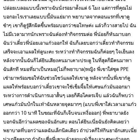
ปล่อยเบลอแบบนี้เพราะฉันนั่งรอมาตั้งแต่ 6 โมง แต่การที่คุณไม่
บอกอะไรเราเลยแบบนี้มันแย่มาก พยาบาลจากตอนแรกที่เขาดู
ขำๆ เขาก็ดูรู้สึกผิดขึ้นพร้อมบอกว่าขอโทษค่ะ แล้วก็วางสายไป ฉัน
ไม่มีเวลามากนักเพราะฉันต้องทำกิจกรรมต่อ พี่น้อยก็หันมาบอก
ฉันว่าเดี๋ยวพี่น้อยเอาแก้วออกให้ ฉันก็เลยบอกว่าเดี๋ยวทำกิจกรรม
เสร็จจะเอาแผลให้ดูนะคะ ระหว่างทำกิจกรรมฉันก็ค่อยๆ ใจเย็นลง
หลังจากนั้นฉันก็ได้ยินเสียงคนมาเคาะประตู ในที่สุดก็มีคนมาหา
ฉันสักที หมอที่มาเป็นหมอ(ไม่ก็พยาบาล)หญิง พี่เขาใส่ชุด PPE
เข้ามาพร้อมขอให้ฉันช่วยโชว์แผลให้เขาดู หลังจากนั้นพี่เขาก้ดู
แผลให้พร้อมบอกว่าเดี๋ยวเขาจะใช้เข็มจิ้มให้เศษแก้วมันออกมา
ระหว่างการดำเนินการเอาสั้นๆ เลยก็คือโคตรเจ็บ แล้วฉันก็พบว่า
เศษแก้วมันปักในเท้าฉันหลายจุดมากๆ (แบบพี่เขาใส่เวลาเอาแก้ว
ออกกว่า 10 นาที ในขณะที่ฉันก็เจ็บจนเหงื่อออก) พี่พยาบาลยัง
บอกฉันอีกว่าแผลของฉันอักเสบ ตอนได้ยินเนี่ยฉันยังคิดเลยว่า
พยาบาลที่บอกว่าแผลฉันเล็กนิดเดียว ถ้าปวดก็ให้กินยาอักเสบเนี่ย
น่าเกลียดมาก ถ้าฉันเชื่อพี่เขาแล้วยอมแพ้เรื่องเอาเศษแก้วออก