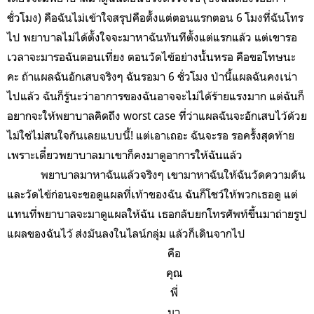
ชั่วโมง) คือฉันไม่เข้าใจสรุปคือตั้งแต่ตอนแรกตอน 6 โมงที่ฉันโทร
ไป พยาบาลไม่ได้ตั้งใจจะมาหาฉันทันทีตั้งแต่แรกแล้ว แต่เขารอ
เวลาจะมารอฉันตอนเที่ยง ตอนวัดไข้อย่างนั้นหรอ คือขอโทษนะ
คะ ถ้าแผลฉันอักเสบจริงๆ ฉันรอมา 6 ชั่วโมง ป่านี้แผลฉันคงเน่า
ไปแล้ว ฉันก็รู้นะว่าอาการของฉันอาจจะไม่ได้ร้ายแรงมาก แต่ฉันก็
อยากจะให้พยาบาลคิดถึง worst case ที่ว่าแผลฉันจะอักเสบไว้ด้วย
ไม่ใช่ไม่สนใจกันเลยแบบนี้! แต่เอาเถอะ ฉันจะรอ รอครั้งสุดท้าย
เพราะเดี๋ยวพยาบาลมาเขาก็คงมาดูอาการให้ฉันแล้ว
พยาบาลมาหาฉันแล้วจริงๆ เขามาหาฉันให้ฉันวัดความดัน
และวัดไข้ก่อนจะขอดูแผลที่เท้าของฉัน ฉันก็โชว์ให้พวกเธอดู แต่
แทนที่พยาบาลจะมาดูแผลให้ฉัน เธอกลับยกโทรศัพท์ขึ้นมาถ่ายรูป
แผลของฉันไว้ ส่งมันลงในไลน์กลุ่ม แล้วก็เดินจากไป
คือ
คุณ
พี่
มา