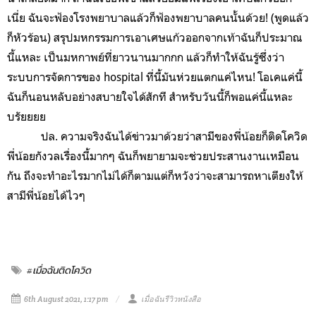
เนี่ย ฉันจะฟ้องโรงพยาบาลแล้วก็ฟ้องพยาบาลคนนั้นด้วย! (พูดแล้ว
ก็หัวร้อน) สรุปมหกรรมการเอาเศษแก้วออกจากเท้าฉันก็ประมาณ
นี้แหละ เป็นมหกาพย์ที่ยาวนานมากกก แล้วก็ทำให้ฉันรู้ซึ่งว่า
ระบบการจัดการของ hospital ที่นี้มันห่วยแตกแค่ไหน! โอเคแค่นี้
ฉันก็นอนหลับอย่างสบายใจได้สักที สำหรับวันนี้ก็พอแค่นี้แหละ
บรัยยยย
ปล. ความจริงฉันได้ข่าวมาด้วยว่าสามีของพี่น้อยก็ติดโควิด
พี่น้อยกังวลเรื่องนี้มากๆ ฉันก็พยายามจะช่วยประสานงานเหมือน
กัน ถึงจะทำอะไรมากไม่ได้ก็ตามแต่ก็หวังว่าจะสามารถหาเตียงให้
สามีพี่น้อยได้ไวๆ
#เมื่อฉันติดโควิด
6th August 2021, 1:17 pm
เมื่อฉันรีวิวหนังสือ