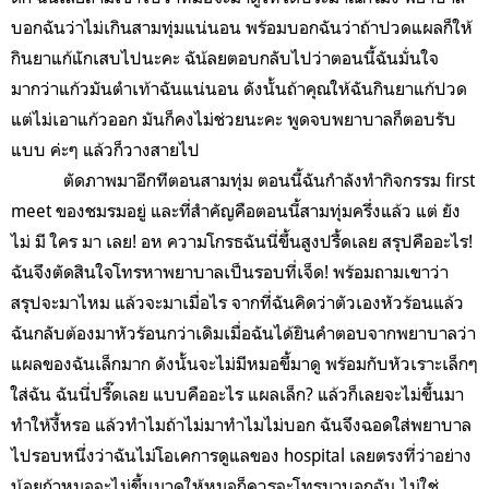
บอกฉันว่าไม่เกินสามทุ่มแน่นอน พร้อมบอกฉันว่าถ้าปวดแผลก็ให้
กินยาแก้แักเสบไปนะคะ ฉัน้ลยตอบกลับไปว่าตอนนี้ฉันมั่นใจ
มากว่าแก้วมันตำเท้าฉันแน่นอน ดังนั้นถ้าคุณให้ฉันกินยาแก้ปวด
แต่ไม่เอาแก้วออก มันก็คงไม่ช่วยนะคะ พูดจบพยาบาลก็ตอบรับ
แบบ ค่ะๆ แล้วก็วางสายไป
ตัดภาพมาอีกทีตอนสามทุ่ม ตอนนี้ฉันกำลังทำกิจกรรม first
meet ของชมรมอยู่ และที่สำคัญคือตอนนี้สามทุ่มครึ่งแล้ว แต่ ยัง
ไม่ มี ใคร มา เลย! อห ความโกรธฉันนี่ขึ้นสูงปรื้ดเลย สรุปคืออะไร!
ฉันจึงตัดสินใจโทรหาพยาบาลเป็นรอบที่เจ็ด! พร้อมถามเขาว่า
สรุปจะมาไหม แล้วจะมาเมื่อไร จากที่ฉันคิดว่าตัวเองหัวร้อนแล้ว
ฉันกลับต้องมาหัวร้อนกว่าเดิมเมื่อฉันได้ยินคำตอบจากพยาบาลว่า
แผลของฉันเล็กมาก ดังนั้นจะไม่มีหมอขึ้มาดู พร้อมกับหัวเราะเล็กๆ
ใส่ฉัน ฉันนี่ปรี๊ดเลย แบบคืออะไร แผลเล็ก? แล้วก็เลยจะไม่ขึ้นมา
ทำให้งี้หรอ แล้วทำไมถ้าไม่มาทำไมไม่บอก ฉันจึงฉอดใส่พยาบาล
ไปรอบหนึ่งว่าฉันไม่โอเคการดูแลของ hospital เลยตรงที่ว่าอย่าง
น้อยถ้าหมอจะไม่ขึ้นมาดูให้หมอก็ควรจะโทรมาบอกฉัน ไม่ใช่