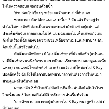
ไม่ได้ตรวจสอบแผลก่อนด้วยซ้ำ
‘ถ้าปล่อยไปเรื่อยๆ ระรังแผลอักเสบนะ’ พี่ฉันบอก
ซวยแหละ ฉันปล่อยแผลแบบนี้มา 3 วันแล้ว ก็ว่าอยู่ว่า
ทำไมไม่หายสักที ต้องเป็นเพราะเศษแก้วยังตำเท้าอยู่แน่ๆ แต่
ประเด็นคือฉันเอาออกเองไม่ได้ แบบฉันมองไม่เห็นเศษแก้วเลย
ดังนั้นเรื่องนี้ฉันต้องขอความช่วยเหลือจากหมอและพยาบาล ฉัน
คิดเช่นนี้แล้วจึงหลับไป
ฉันตื่นมาอีกทีตอน 6 โมง ตื่นเช้าจนพี่น้อยยังทัก (แน่นอน
ว่าที่ตื่นเช้าส่วนหนึ่งก็เพราะอยากตื่นมาเรียกพยาบาลมาดูแผลเนี่ย
แหละ) รอบแรกมีโทรศัพท์เข้ามาพร้อมแจ้งว่าพี่โต๋ต้องไป X-Ray
ปอดอีกครั้ง ฉันจึงใช้โอกาสบอกพยาบาลว่าฉันต้องการให้คนมา
ช่วยดูแผลให้ฉันหน่อย
ผ่านมาอีก 2 ชั่วโมงก็ไม่มีอะไรเกิดขึ้น ฉันจึงตัดสินใจโทร
อีกครั้งตอน 8 โมง ผลคือไม่มีใครรับสาย ฉันเริ่มหัวร้อน
‘บางทีพยาบาลอาจจะยุ่งกับการไป X-Ray คนอยู่หรือเปล่า’
พี่น้อยบอก