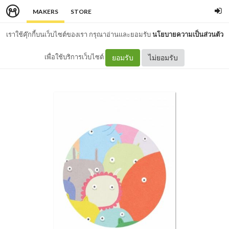
MAKERS
STORE
เราใช้คุ๊กกี้บนเว็บไซต์ของเรา กรุณาอ่านและยอมรับ
นโยบายความเป็นส่วนตัว
เพื่อใช้บริการเว็บไซต์
ยอมรับ
ไม่ยอมรับ