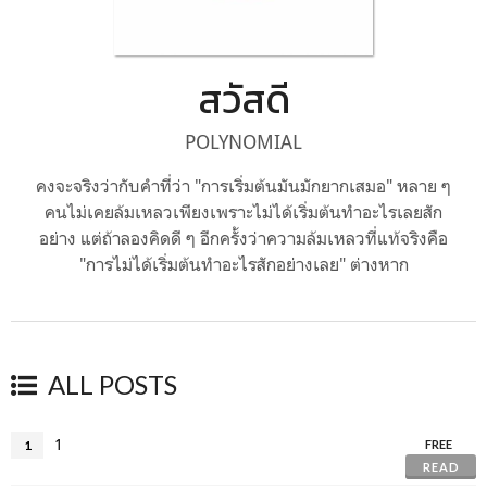
สวัสดี
POLYNOMIAL
คงจะจริงว่ากับคำที่ว่า "การเริ่มต้นมันมักยากเสมอ" หลาย ๆ
คนไม่เคยล้มเหลวเพียงเพราะไม่ได้เริ่มต้นทำอะไรเลยสัก
อย่าง แต่ถ้าลองคิดดี ๆ อีกครั้งว่าความล้มเหลวที่แท้จริงคือ
"การไม่ได้เริ่มต้นทำอะไรสักอย่างเลย" ต่างหาก
ALL POSTS
1
1
FREE
READ