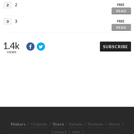
2
2
FREE
READ
3
3
FREE
READ
1.4k
SUBSCRIBE
VIEWS
Makers
/
Originals
/
Store
/
Sample
/
Redeem
/
About
/
Contact
/
Jobs
/