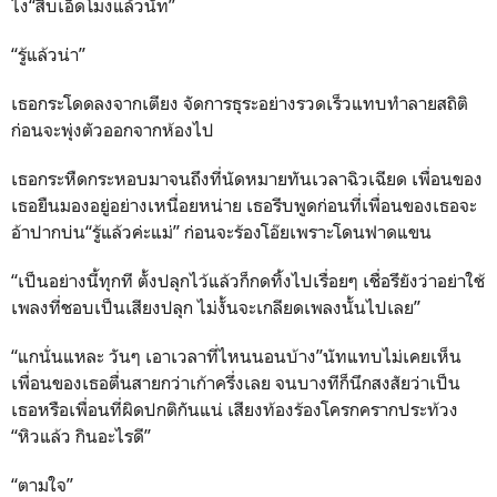
ไง“สิบเอ็ดโมงแล้วนัท”
“รู้แล้วน่า”
เธอกระโดดลงจากเตียง จัดการธุระอย่างรวดเร็วแทบทำลายสถิติ
ก่อนจะพุ่งตัวออกจากห้องไป
เธอกระหืดกระหอบมาจนถึงที่นัดหมายทันเวลาฉิวเฉียด เพื่อนของ
เธอยืนมองอยู่อย่างเหนื่อยหน่าย เธอรีบพูดก่อนที่เพื่อนของเธอจะ
อ้าปากบ่น“รู้แล้วค่ะแม่” ก่อนจะร้องโอ๊ยเพราะโดนฟาดแขน
“เป็นอย่างนี้ทุกที ตั้งปลุกไว้แล้วก็กดทิ้งไปเรื่อยๆ เชื่อรึยังว่าอย่าใช้
เพลงที่ชอบเป็นเสียงปลุก ไม่งั้นจะเกลียดเพลงนั้นไปเลย”
“แกนั่นแหละ วันๆ เอาเวลาที่ไหนนอนบ้าง”นัทแทบไม่เคยเห็น
เพื่อนของเธอตื่นสายกว่าเก้าครึ่งเลย จนบางทีก็นึกสงสัยว่าเป็น
เธอหรือเพื่อนที่ผิดปกติกันแน่ เสียงท้องร้องโครกครากประท้วง
“หิวแล้ว กินอะไรดี”
“ตามใจ”