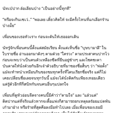
นัทเบ้ปาก ล้อเลียนบ้าง “เป็นอย่างนี้ทุกที”
“หรือจะกินเซเว่..” “พอเลย เดี๋ยวคิดให้ จะมีครั้งไหนที่แกเลือกร้าน
บ้างมั้ย”
เพื่อนของเธอหัวเราะ ก่อนจะดันให้เธอออกเดิน
นัทรู้จักเพื่อนคนนี้ตั้งแต่สมัยเรียน ตั้งแต่เห็นชื่อ “บุษบามาลี” ใน
ใบรายชื่อ อ่านออกมาดังๆ ตามด้วย “ใครวะ” ตามประสาคนปากไว
ก่อนจะพบว่าเป็นคนตัวเหลืองซีดที่ยืนอยู่ข้างๆ และโชคชะตา
บันดาลให้นั่งด้วยกันอีกเจ้าตัวอธิบายที่มาของชื่อสั้นๆ ว่า “พ่อตั้ง”
แม้จะทำหน้าเหมือนกินของขมทุกครั้งที่โดนเรียกชื่อจริง แต่ก็ไม่
เคยเปลี่ยนชื่อเลยจนทุกวันนี้ แม้จะได้นั่งติดกันเพียงเทอมเดียว
แต่รู้ตัวอีกทีก็สนิทกันจนคนอื่นๆแปลกใจ
เพื่อนที่ดูหัวอ่อนจืดจางคนนี้มีคำว่า“ตามใจ” และ “แล้วแต่”
ติดปากแต่ที่จริงแล้วหากจะดื้อแพ่งก็สามารถยกเหตุผลร้อยแปดพัน
เก้ามาอ้าง หรือร้ายที่สุดคือลงมือทำไปเลย เมื่อเพื่อนของเธอมี