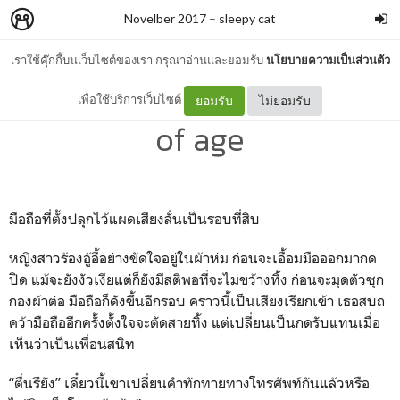
Novelber 2017
–
sleepy cat
เราใช้คุ๊กกี้บนเว็บไซต์ของเรา กรุณาอ่านและยอมรับ
นโยบายความเป็นส่วนตัว
Novelber วันที่สิบ: coming
เพื่อใช้บริการเว็บไซต์
ยอมรับ
ไม่ยอมรับ
of age
มือถือที่ตั้งปลุกไว้แผดเสียงลั่นเป็นรอบที่สิบ
หญิงสาวร้องอู้อี้อย่างขัดใจอยู่ในผ้าห่ม ก่อนจะเอื้อมมือออกมากด
ปิด แม้จะยังงัวเงียแต่ก็ยังมีสติพอที่จะไม่ขว้างทิ้ง ก่อนจะมุดตัวซุก
กองผ้าต่อ มือถือก็ดังขึ้นอีกรอบ คราวนี้เป็นเสียงเรียกเข้า เธอสบถ
คว้ามือถืออีกครั้งตั้งใจจะตัดสายทิ้ง แต่เปลี่ยนเป็นกดรับแทนเมื่อ
เห็นว่าเป็นเพื่อนสนิท
“ตื่นรึยัง” เดี๋ยวนี้เขาเปลี่ยนคำทักทายทางโทรศัพท์กันแล้วหรือ