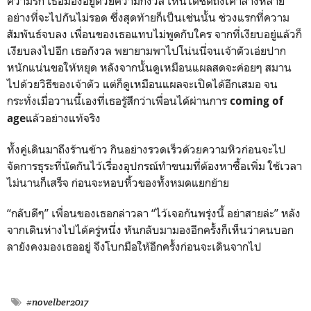
ความรัก เธอมองอยู่ด้วยความกังวล เห็นได้ชัดถึงเค้าลางหลาย
อย่างที่จะไปกันไม่รอด ซึ่งสุดท้ายก็เป็นเช่นนั้น ช่วงแรกที่ความ
สัมพันธ์จบลง เพื่อนของเธอแทบไม่พูดกับใคร จากที่เงียบอยู่แล้วก็
เงียบลงไปอีก เธอกังวล พยายามพาไปโน่นนี่จนเจ้าตัวเอ่ยปาก
หนักแน่นขอให้หยุด หลังจากนั้นดูเหมือนแผลสดจะค่อยๆ สมาน
ไปด้วยวิธีของเจ้าตัว แต่ก็ดูเหมือนแผลจะเปิดได้อีกเสมอ จน
กระทั่งเมื่อวานนี้เองที่เธอรู้สึกว่าเพื่อนได้ผ่านการ
coming of
แล้วอย่างแท้จริง
age
ทั้งคู่เดินมาถึงร้านข้าว กินอย่างรวดเร็วด้วยความหิวก่อนจะไป
จัดการธุระที่นัดกันไว้เรื่องอุปกรณ์ทำขนมที่ต้องหาซื้อเพิ่ม ใช้เวลา
ไม่นานก็เสร็จ ก่อนจะหอบหิ้วของทั้งหมดแยกย้าย
“กลับดีๆ” เพื่อนของเธอกล่าวลา “ไว้เจอกันพรุ่งนี้ อย่าสายล่ะ” หลัง
จากเดินห่างไปได้ครู่หนึ่ง หันกลับมามองอีกครั้งก็เห็นว่าคนบอก
ลายังคงมองเธออยู่ จึงโบกมือให้อีกครั้งก่อนจะเดินจากไป
#novelber2017