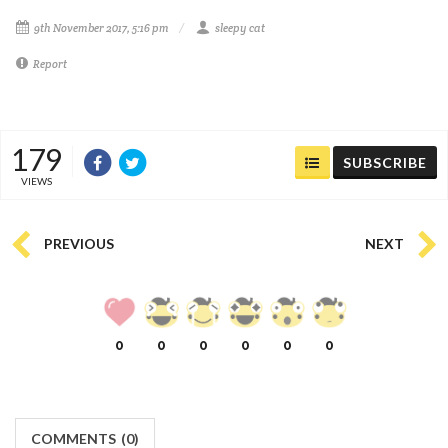
9th November 2017, 5:16 pm
sleepy cat
Report
179
SUBSCRIBE
VIEWS
PREVIOUS
NEXT
0
0
0
0
0
0
COMMENTS
(
0)