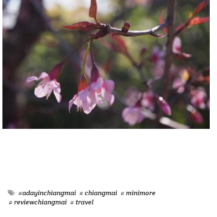
#adayinchiangmai
# chiangmai
# minimore
# reviewchiangmai
# travel