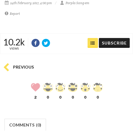
24th February 2017, 4:00 pm
Porpla Sang-em
Report
10.2k
SUBSCRIBE
VIEWS
PREVIOUS
2
0
0
0
0
0
COMMENTS
(
0)