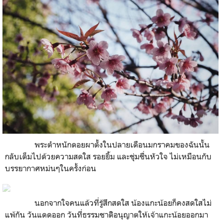
พระตำหนักดอยผาตั้งในปลายเดือนมกราคมของฉันนั้น
กลับเต็มไปด้วยความสดใส รอยยิ้ม และชุ่มชื่นหัวใจ ไม่เหมือนกับ
บรรยากาศหม่นๆในครั้งก่อน
นอกจากใจคนแล้วที่รู้สึกสดใส น้องแกะน้อยก็คงสดใสไม่
แพ้กัน วันแดดออก วันที่ธรรมชาติิอนุญาตให้เจ้าแกะน้อยออกมา