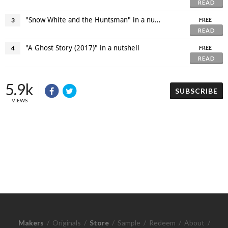
READ
"Snow White and the Huntsman" in a nutshell
3
FREE
READ
"A Ghost Story (2017)" in a nutshell
4
FREE
READ
5.9k
SUBSCRIBE
VIEWS
Makers
/
Originals
/
Store
/
Sample
/
Redeem
/
About
/