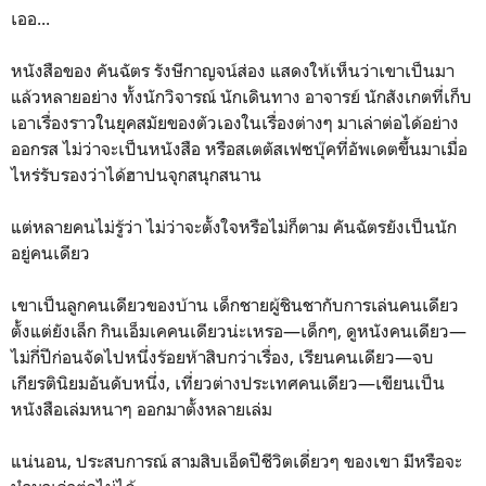
เออ...
หนังสือของ คันฉัตร รังษีกาญจน์ส่อง แสดงให้เห็นว่าเขาเป็นมา
แล้วหลายอย่าง ทั้งนักวิจารณ์ นักเดินทาง อาจารย์ นักสังเกตที่เก็บ
เอาเรื่องราวในยุคสมัยของตัวเองในเรื่องต่างๆ มาเล่าต่อได้อย่าง
ออกรส ไม่ว่าจะเป็นหนังสือ หรือสเตตัสเฟซบุ๊คที่อัพเดตขึ้นมาเมื่อ
ไหร่รับรองว่าได้ฮาปนจุกสนุกสนาน
แต่หลายคนไม่รู้ว่า ไม่ว่าจะตั้งใจหรือไม่ก็ตาม คันฉัตรยังเป็นนัก
อยู่คนเดียว
เขาเป็นลูกคนเดียวของบ้าน เด็กชายผู้ชินชากับการเล่นคนเดียว
ตั้งแต่ยังเล็ก กินเอ็มเคคนเดียวน่ะเหรอ—เด็กๆ, ดูหนังคนเดียว—
ไม่กี่ปีก่อนจัดไปหนึ่งร้อยห้าสิบกว่าเรื่อง, เรียนคนเดียว—จบ
เกียรตินิยมอันดับหนึ่ง, เที่ยวต่างประเทศคนเดียว—เขียนเป็น
หนังสือเล่มหนาๆ ออกมาตั้งหลายเล่ม
แน่นอน, ประสบการณ์ สามสิบเอ็ดปีชีวิตเดี่ยวๆ ของเขา มีหรือจะ