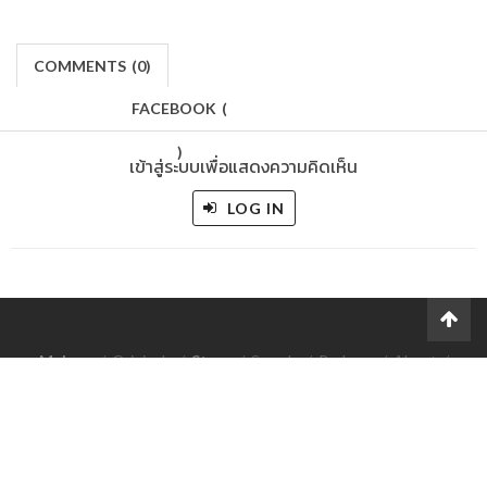
COMMENTS
(
0)
FACEBOOK
(
)
เข้าสู่ระบบเพื่อแสดงความคิดเห็น
LOG IN
Makers
/
Originals
/
Store
/
Sample
/
Redeem
/
About
/
Contact
/
Jobs
/
Copyrights © 2015 All Rights Reserved by Minimore
ภาพและเนื้อหาในเว็บไซต์นี้เป็นงานมีลิขสิทธิ์ ห้ามทำซ้ำหรือดัดแปลง