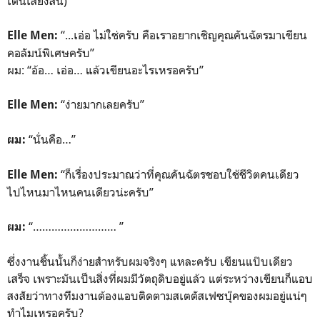
เต้นเสียงสั่น)
“...เอ่อ ไม่ใช่ครับ คือเราอยากเชิญคุณคันฉัตรมาเขียน
Elle Men:
คอลัมน์พิเศษครับ”
ผม: “อ้อ… เอ่อ… แล้วเขียนอะไรเหรอครับ”
“ง่ายมากเลยครับ”
Elle Men:
“นั่นคือ…”
ผม:
“ก็เรื่องประมาณว่าที่คุณคันฉัตรชอบใช้ชีวิตคนเดียว
Elle Men:
ไปไหนมาไหนคนเดียวน่ะครับ”
“……………………… ”
ผม:
ซึ่งงานชิ้นนั้นก็ง่ายสำหรับผมจริงๆ แหละครับ เขียนแป๊บเดียว
เสร็จ เพราะมันเป็นสิ่งที่ผมมีวัตถุดิบอยู่แล้ว แต่ระหว่างเขียนก็แอบ
สงสัยว่าทางทีมงานต้องแอบติดตามสเตตัสเฟซบุ๊คของผมอยู่แน่ๆ
ทำไมเหรอครับ?