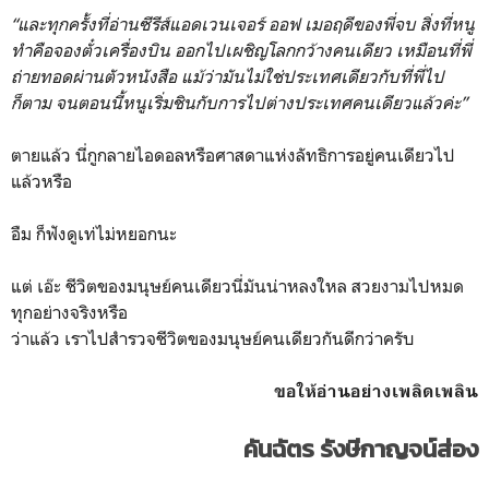
“และทุกครั้งที่อ่านซีรีส์แอดเวนเจอร์ ออฟ เมอฤดีของพี่จบ สิ่งที่หนู
ทำคือจองตั๋วเครื่องบิน ออกไปเผชิญโลกกว้างคนเดียว เหมือนที่พี่
ถ่ายทอดผ่านตัวหนังสือ แม้ว่ามันไม่ใช่ประเทศเดียวกับที่พี่ไป
ก็ตาม จนตอนนี้หนูเริ่มชินกับการไปต่างประเทศคนเดียวแล้วค่ะ”
ตายแล้ว นี่กูกลายไอดอลหรือศาสดาแห่งลัทธิการอยู่คนเดียวไป
แล้วหรือ
อืม ก็ฟังดูเท่ไม่หยอกนะ
แต่ เอ๊ะ ชีวิตของมนุษย์คนเดียวนี่มันน่าหลงใหล สวยงามไปหมด
ทุกอย่างจริงหรือ
ว่าแล้ว เราไปสำรวจชีวิตของมนุษย์คนเดียวกันดีกว่าครับ
ขอให้อ่านอย่างเพลิดเพลิน
คันฉัตร รังษีกาญจน์ส่อง