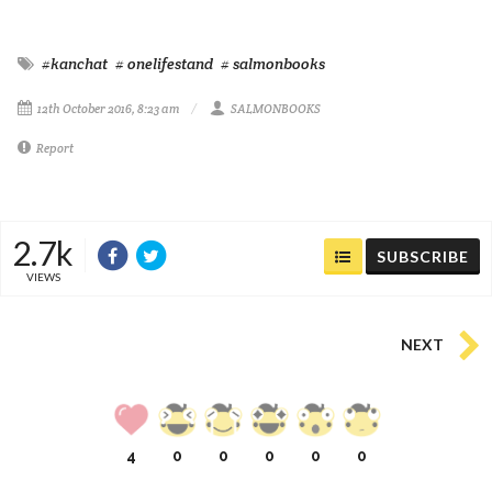
#kanchat
# onelifestand
# salmonbooks
12th October 2016, 8:23 am
SALMONBOOKS
Report
2.7k
SUBSCRIBE
VIEWS
NEXT
4
0
0
0
0
0