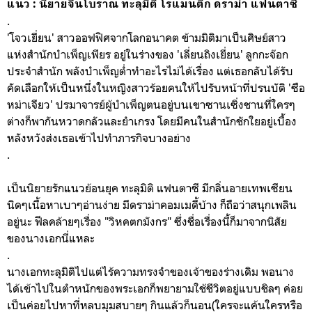
แนว : นิยายจีนโบราณ ทะลุมิติ โรแมนติก ดราม่า แฟนตาซี
.
'โจวเยี่ยน' สาวออฟฟิศจากโลกอนาคต ข้ามมิติมาเป็นศิษย์สาว
แห่งสำนักบำเพ็ญเพียร อยู่ในร่างของ 'เลี่ยนถิงเยี่ยน' ลูกกะจ๊อก
ประจำสำนัก พลังบำเพ็ญต่ำทำอะไรไม่ได้เรื่อง แต่เธอกลับได้รับ
คัดเลือกให้เป็นหนึ่งในหญิงสาวร้อยคนให้ไปรับหน้าที่ปรนบัติ 'ซือ
หม่าเจียว' ปรมาจารย์ผู้บำเพ็ญตนอยู่บนเขาซานเซิ่งชานที่ใครๆ
ต่างก็พากันหวาดกลัวและยำเกรง โดยมีคนในสำนักชักใยอยู่เบื้อง
หลังหวังส่งเธอเข้าไปทำภารกิจบางอย่าง
.
เป็นนิยายรักแนวย้อนยุค ทะลุมิติ แฟนตาซี มีกลิ่นอายเทพเซียน
นิดๆเนื้อหาเบาๆอ่านง่าย มีดราม่าคอมเมดี้บ้าง ก็ถือว่าสนุกเพลิน
อยู่นะ ฟีลคล้ายๆเรื่อง "วิหคตกมังกร" ซึ่งชื่อเรื่องนี้ก็มาจากนิสัย
ของนางเอกนี่แหละ
.
นางเอกทะลุมิติไปแต่ไร้ความทรงจำของเจ้าของร่างเดิม พอนาง
ได้เข้าไปในตำหนักของพระเอกก็พยายามใช้ชีวิตอยู่แบบชิลๆ ค่อย
เป็นค่อยไปหาที่หลบมุมสบายๆ กินแล้วก็นอน(ใครจะแค้นใครหรือ