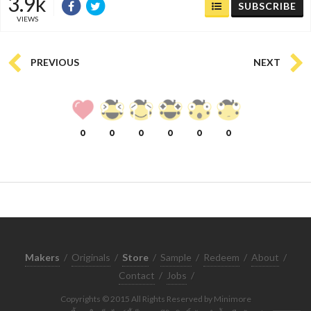
3.9k
SUBSCRIBE
VIEWS
PREVIOUS
NEXT
0
0
0
0
0
0
Makers
/
Originals
/
Store
/
Sample
/
Redeem
/
About
/
Contact
/
Jobs
/
Copyrights © 2015 All Rights Reserved by Minimore