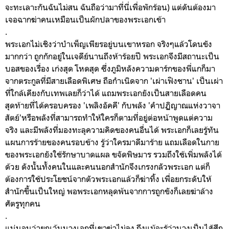
จะทะเลาะกันฉันไม่สน ฉันถือว่ามาที่นี่เพื่อพักร้อน) แต่ดันต้องมา
เจอฉากฆ่าคนเหมือนเป็นผักปลาของพระเอกเข้า
.
พระเอกไม่เชิงว่าบำเพ็ญเพียรอยู่บนเขาหรอก จริงๆแล้วโดนขัง
มากกว่า ถูกกักอยู่ในเจดีย์นานถึงห้าร้อยปี พระเอกจึงมีสถานะเป็น
บอสของเรื่อง เก่งสุด โหดสุด ซึ่งภูมิหลังความดาร์กของพี่แกก็มา
จากตระกูลที่มีสายเลือดพิเศษ ถือกำเนิดจาก 'เผ่าเฟิงชาน' เป็นเผ่า
ที่ใกล้เคียงกับเทพเลยก็ว่าได้ แถมพระเอกยังเป็นสายเลือดคน
สุดท้ายที่ได้ครอบครอง 'เพลิงอัคคี' กับพลัง 'คำปฏิญาณแห่งวาจา
สัตย์'หรือพลังที่สามารถทำให้ใครก็ตามที่อยู่ต่อหน้าพูดแต่ความ
จริง และมีพลังที่มองทะลุความคิดของคนอื่นได้ พระเอกก็เลยรู้ทัน
แผนการร้ายของคนรอบข้าง รู้ว่าใครมาดีมาร้าย แถมเลือดในกาย
ของพระเอกยังใช้รักษาบาดแผล ขจัดพิษมาร รวมถึงใช้เพิ่มพลังได้
ด้วย ดังนั้นทั้งคนในและคนนอกสำนักจึงเกรงกลัวพระเอก แต่ก็
ต้องการใช้ประโยชน์จากตัวพระเอกแล้วก็ฆ่าทิ้ง เพื่อยกระดับให้
สำนักขึ้นเป็นใหญ่ พอพระเอกหลุดพ้นจากการถูกขังก็เลยฆ่าล้าง
ศัตรูทุกคน
.
แน่นอนว่ายกเว้นนางเอกที่เขาฆ่าไม่ลง ถึงแม้จะรู้ว่านางเป็นไส้ศึก