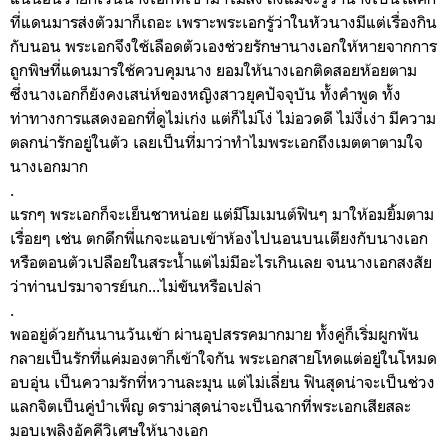
ที่แดนมารส่งตัวมาก็เถอะ เพราะพระเอกรู้ว่าในหัวนางมีแต่เรื่องกิน
กับนอน พระเอกจึงใช้เลือดตัวเองช่วยรักษานางเอกให้หายจากการ
ถูกพิษที่แดนมารใช้ควบคุมนาง ยอมให้นางเอกติดสอยห้อยตาม
ซึ่งนางเอกก็ยังคงเสน่ห์ของหญิงสาวยุคปัจจุบัน ทั้งคำพูด ทั้ง
ท่าทางการแสดงออกที่ดูไม่เก่ง แต่ก็ไม่โง่ ไม่อวดดี ไม่งี่เง่า มีความ
ตลกน่ารักอยู่ในตัว เลยเป็นที่มาว่าทำไมพระเอกถึงเมตตาตามใจ
นางเอกมาก
.
แรกๆ พระเอกก็จะเย็นชาหน่อย แต่มีโมเมนต์ฟินๆ มาให้อมยิ้มตาม
เรื่อยๆ เช่น ตกดึกพี่แกจะแอบเข้าห้องไปนอนบนเตียงกับนางเอก
หรือตอนตัวเปลือยในสระน้ำแต่ไม่มีอะไรเกินเลย จนนางเอกสงสัย
ว่าท่านปรมาจารย์นก...ไม่ขันหรือเปล่า
.
พออยู่ด้วยกันนานวันเข้า ผ่านอุปสรรคมากมาย ทั้งคู่ก็เริ่มผูกพัน
กลายเป็นรักที่แค่มองตาก็เข้าใจกัน พระเอกสายโหดแต่อยู่ในโหมด
อบอุ่น เป็นความรักที่หวานละมุน แต่ไม่เลี่ยน ฟินสุดน่าจะเป็นช่วง
แลกจิตเป็นคู่บำเพ็ญ ดราม่าสุดน่าจะเป็นฉากที่พระเอกเสียสละ
มอบเพลิงอัคคีวิเศษให้นางเอก