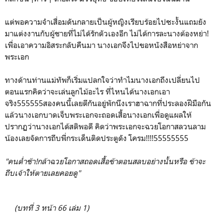
แต่พอความจำเสื่อมดันกลายเป็นผู้หญิงเรียบร้อยไปซะงั้นแถมยัง
มาแต่งงานกับผู้ชายที่ไม่ได้รักตัวเองอีก ไม่ได้การละนางต้องหย่า!
เพื่อเอาความอิสระกลับคืนมา นางเอกจึงไปขอหนังสือหย่าจาก
พระเอก
ทางด้านท่านแม่ทัพก็เริ่มแปลกใจว่าทำไมนางเอกถึงเปลี่ยนไป
ตอนแรกคิดว่าจะเล่นลูกไม้อะไร ที่ไหนได้นางเอกเอา
จริง555555สองคนนี้เลยตีกันอยู่พักนึงเราฮาฉากที่ประลองฝีมือกัน
แล้วนางเอกบาดเจ็บพระเอกจะถอดเสื้อนางเอกเพื่อดูแผลให้
ปรากฏว่านางเอกได้สติพอดี คิดว่าพระเอกจะฉวยโอกาสลวนลาม
น้องเลยจัดการถีบพี่กระเด็นติดประตูดัง โครม!!!!55555555
"คนต่ำช้า!กล้าฉวยโอกาสถอดเสื้อข้าตอนสลบอย่างนั้นหรือ ข้าจะ
ถีบเจ้าให้ตายเลยคอยดู"
(บทที่ 3 หน้า 66 เล่ม 1)