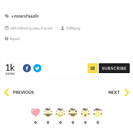
#ภรรยาจำนนรัก
28th February 2022, 6:25 am
TidNiyay
Report
1k
SUBSCRIBE
VIEWS
PREVIOUS
NEXT
0
0
0
0
0
0