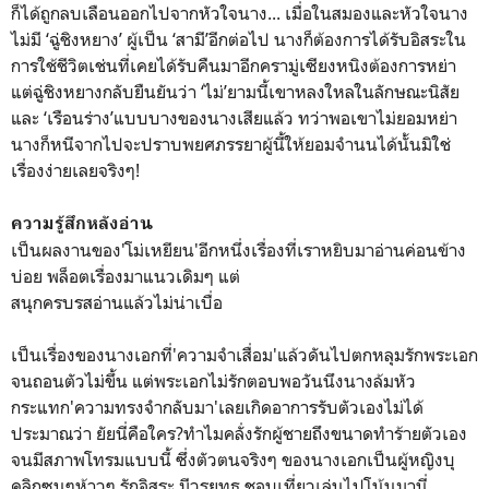
ก็ได้ถูกลบเลือนออกไปจากหัวใจนาง... เมื่อในสมองและหัวใจนาง
ไม่มี ‘ฉู่ชิงหยาง’ ผู้เป็น ‘สามี’อีกต่อไป นางก็ต้องการได้รับอิสระใน
การใช้ชีวิตเช่นที่เคยได้รับคืนมาอีกครามู่เซียงหนิงต้องการหย่า
แต่ฉู่ชิงหยางกลับยืนยันว่า ‘ไม่’ยามนี้เขาหลงใหลในลักษณะนิสัย
และ ‘เรือนร่าง’แบบบางของนางเสียแล้ว ทว่าพอเขาไม่ยอมหย่า
นางก็หนีจากไปจะปราบพยศภรรยาผู้นี้ให้ยอมจำนนได้นั้นมิใช่
เรื่องง่ายเลยจริงๆ!
ความรู้สึกหลังอ่าน
เป็นผลงานของ'โม่เหยียน'อีกหนึ่งเรื่องที่เราหยิบมาอ่านค่อนข้าง
บ่อย พล็อตเรื่องมาแนวเดิมๆ แต่
สนุกครบรสอ่านแล้วไม่น่าเบื่อ
เป็นเรื่องของนางเอกที่'ความจำเสื่อม'แล้วดันไปตกหลุมรักพระเอก
จนถอนตัวไม่ขึ้น แต่พระเอกไม่รักตอบพอวันนึงนางล้มหัว
กระแทก'ความทรงจำกลับมา'เลยเกิดอาการรับตัวเองไม่ได้
ประมาณว่า ยัยนี่คือใคร?ทำไมคลั่งรักผู้ชายถึงขนาดทำร้ายตัวเอง
จนมีสภาพโทรมแบบนี้ ซึ่งตัวตนจริงๆ ของนางเอกเป็นผู้หญิงบุ
คลิกซนๆห้าวๆ รักอิสระ มีวรยุทธ ชอบเที่ยวเล่นไปโน้นมานี่