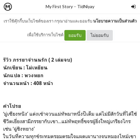
My First Story
–
TidNiyay
เราใช้คุ๊กกี้บนเว็บไซต์ของเรา กรุณาอ่านและยอมรับ
นโยบายความเป็นส่วนตัว
ภรรยาจำนนรัก ( 2 เล่มจบ)
เพื่อใช้บริการเว็บไซต์
ยอมรับ
ไม่ยอมรับ
รีวิว ภรรยาจำนนรัก ( 2 เล่มจบ)
นักเขียน : โม่เหยียน
นักแปล : พวงหยก
จำนวนหน้า : 408 หน้า
คำโปรย
‘มู่เซียงหนิง’ แต่งเข้าจวนแม่ทัพมาหนึ่งปีเต็ม แต่ไม่มีสักวันที่ได้ใช้
ชีวิตเยี่ยงสามีภรรยากับเขา...แม่ทัพฤทธิ์ขจรผู้ยิ่งใหญ่เกรียงไกร
เช่น ‘ฉู่ชิงหยาง’
ในวันที่ความทุกข์ระทมตรอมตรมใจแผดเผานางจนหมองไหม้เขา