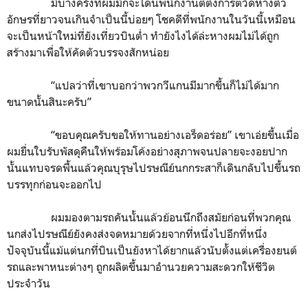
มีบางครั้งที่ผมมักจะโดนพนักงานติติงการตวัดหางตัว
อักษรที่ยาวจนเกินจำเป็นนี้บ่อยๆ โชคดีที่พนักงานในวันนี้เหมือน
จะเป็นหน้าใหม่ที่ยังเที่ยวบินต่ำ ทำยังไงได้ล่ะหางผมไม่ได้ถูก
สร้างมาเพื่อให้คัดตัวบรรจงสักหน่อย
“แปลว่าที่เขาบอกว่าพวกวีแกนมีมากขึ้นก็ไม่ได้มาก
ขนาดนั้นสินะครับ”
“ขอบคุณครับขอให้ทานอย่างเอร็ดอร่อย” เขาเอ่ยขึ้นเมื่อ
ผมยื่นใบรับพัสดุคืนให้พร้อมโค้งอย่างสุภาพจนปลายจะงอยปาก
นั้นแทบจรดพื้นแล้วคุณบุรุษไปรษณีย์นกกระสาก็เดินกลับไปขึ้นรถ
บรรทุกก่อนจะออกไป
ผมมองตามรถคันนั้นแล้วย้อนนึกถึงสมัยก่อนที่พวกคุณ
นกส่งไปรษณีย์ยังคงส่งจดหมายด้วยจากที่หนึ่งไปอีกที่หนึ่ง
ปัจจุบันนี้แม้แต่นกที่บินเป็นยังหาได้ยากแล้วนับตั้งแต่เครื่องยนต์
รถและพาหนะต่างๆ ถูกผลิตขึ้นมาอำนวยความสะดวกให้ชีวิต
ประจำวัน