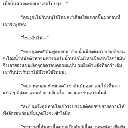
เมื่อนั้นฉันจะค่อยเอาเธอไปปรุง—“
“คุณงูจะไม่กินหนูใช่ไหมคะ”เสียงใสแทรกขึ้นมาก่อนที่
เขาจะพูดจบ
“ใช่...ฉันไม่—“
“ขอบคุณค่ะ!”
มันพูดออกมาด้วยน้ำเสียงดังกว่าปรกติก่อน
จะโถมน้ำหนักตัวหาจนหางผมรับน้ำหนักไม่ไหวเมื่อเห็นโอกาสมัน
จึงเอาสองแขนเล็กๆกอดรอบคอผมแน่น ผมยิ่งตัวแข็งทื่อกว่าเดิม
เขารับประกันว่าไม่มีโรคใช่ไหมนะ
“หยุด พอก่อน ห้ามกอด” เขาดันมันออก เลยได้เห็นตา
แป๋ว ๆ ที่ส่งมาแทนคำถามอีกครั้ง...อย่ามองกันแบบนั้นสิ
“คะ
?”
ผมจึงสูดหายใจเข้ารวบรวมสติค่อยๆขยายความให้
ฟังอีกรอบก่อนที่มนุษย์โง่จะเข้าใจผิด
“ระหว่างนี้ฉันจะเลี้ยงเธอเป็นสัตว์เลี้ยง เธอจะต้องเชื่อฟัง