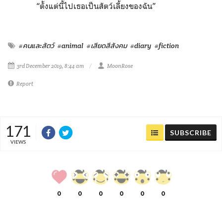
“ตั้งแต่นี้ไปเธอเป็นสัตว์เลี้ยงของฉัน”
#คนและสัตว์
#animal
#เสียดสีสังคม
#diary
#fiction
3rd December 2019, 8:44 am
MoonRose
Report
171
SUBSCRIBE
VIEWS
0
0
0
0
0
0