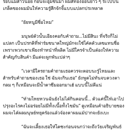
รอบแม่สาวน้อย ก่อนจะอุ้มขึ้นมา ผมสีทองอ่อนยาว ๆ ระไปบน
เกล็ดของผมมันให้ความรู้สึกจักจี้แบบแปลกประหลาด
“ยัยหนูมีชื่อไหม”
มนุษย์ตัวนั้นเอียงคอกับคำถาม...ไม่มีสินะ ที่จริงก็ไม่
แปลก เป็นปรกติที่ฟาร์มขนาดใหญ่มักจะใช้โค้ดตัวเลขแทนชื่อ
เพราะพวกเขาเพียงทำหน้าที่ผลิต ไม่มีใครจำเป็นต้องให้ความ
สำคัญกับสินค้า มีแต่จะผูกพันเปล่าๆ
“เวลามีใครถามคำถามเธอควรจะตอบนะรู้ไหมและ
สำหรับคำถามของเธอ ใช่ ฉันจะกินเธอ” ยังพูดไม่ทันจบดวงตา
กลม ๆ ก็เหมือนจะมีน้ำตาซึมออกมาเฮ้ แบบนี้ไม่ดีแน่
“ห้ามโหยหวนฉันยังไม่ได้กินตอนนี้... ตัวแค่นี้ให้เอาไป
ปรุงอะไรคงไม่อร่อยไม่มีทั้งเนื้อทั้งไขมัน” ดูเหมือนคำอธิบายของ
ผมจะได้ผลมนุษย์หยุดร้องแล้วจ้องตาผมแม้ปากจะยังเบะ
“ฉันจะเลี้ยงเธอให้โตซะก่อนจนกว่าจะถึงวัยเจริญพันธ์