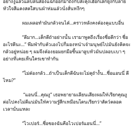
อย่างงูแล้วแลบลิ้นสองแฉกออกมาถึงกับสะดุ้งเฮือกเลิกยุ่งกับลาย
หัวใจสีแดงสดใสบนผ้าห่มแล้วนั่งสั่นหงึกๆ
ผมเผลอทำมันกลัวจนได้...คราวหลังคงต้องดุแบบอื่น
“ดีมาก...เด็กดีถ้าอย่างนั้น เรามาพูดถึงเรื่องชื่อดีกว่า ชื่อ
อะไรดีนะ...”
พึมพำกับตัวเองไปก็มองหน้าเจ้ามนุษย์ไปมันยังติดจะ
กลัวอยู่หน่อย ๆ ผมจึงต้องยอมยกมือขึ้นมาลูบหัวมันปลอบเบา ๆ
อย่างที่เคยเห็นใครเขาทำกัน
“ไม่ต้องกลัว...ถ้าเป็นเด็กดีฉันจะไม่ดุถ้างั้น...ชื่อแอนนี่ ดี
ไหม?”
“
แอนนี่...คุณงู” เธอพยายามเลียนเสียงผมให้เรียกคุณงู
ต่อไปคงไม่ดีแน่มันให้ความรู้สึกเหมือนโดนเรียกว่าสัตว์ตลอด
เวลานั่นแหละ
“ไวเปอร์...ชื่อของฉันคือไวเปอร์แอนนี่...”