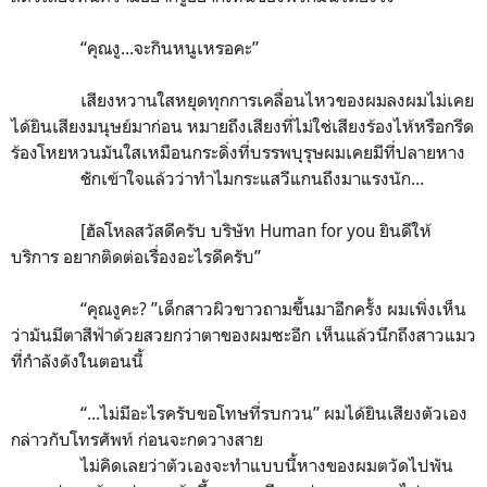
“คุณงู...จะกินหนูเหรอคะ”
เสียงหวานใสหยุดทุกการเคลื่อนไหวของผมลงผมไม่เคย
ได้ยินเสียงมนุษย์มาก่อน หมายถึงเสียงที่ไม่ใช่เสียงร้องไห้หรือกรีด
ร้องโหยหวนมันใสเหมือนกระดิ่งที่บรรพบุรุษผมเคยมีที่ปลายหาง
ชักเข้าใจแล้วว่าทำไมกระแสวีแกนถึงมาแรงนัก...
[
ฮัลโหลสวัสดีครับ บริษัท Human for you
ยินดีให้
บริการ อยากติดต่อเรื่องอะไรดีครับ”
“คุณงูคะ
?
”เด็กสาวผิวขาวถามขึ้นมาอีกครั้ง ผมเพิ่งเห็น
ว่ามันมีตาสีฟ้าด้วยสวยกว่าตาของผมซะอีก เห็นแล้วนึกถึงสาวแมว
ที่กำลังดังในตอนนี้
“...ไม่มีอะไรครับขอโทษที่รบกวน” ผมได้ยินเสียงตัวเอง
กล่าวกับโทรศัพท์ ก่อนจะกดวางสาย
ไม่คิดเลยว่าตัวเองจะทำแบบนี้หางของผมตวัดไปพัน