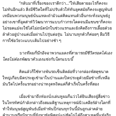
“กลับมาที่เรื่องของเราดีกว่า...”ให้เสียดายอะไรก็คงจะ
ไม่ทันอีกแล้ว สิ่งมีชีวิตใดที่ไม่ปรับตัวให้ทันยุคสมัยก็คงจะสูญพันธ์
เหมือนพวกมนุษย์นั่นแหละถ้ามัวแต่คิดแทนตัวอื่นกระทั่งมนุษย์งู
อย่างเขาที่อุตส่าห์วิวัฒนาการแบบก้าวกระโดดจนมีแขนขาก็คงจะ
ไม่รอดแม้จะใช้ได้ไม่ถนัดนักในช่วงแรกและยังคิดถึงการเลื้อยด้วย
ลำตัวอยู่บ้างแต่เมื่อผ่านไปรุ่นต่อรุ่น ไม่นานทุกตัวก็ค่อยๆ ลืมวิธี
การใช้อวัยวะแบบเดิมไปอย่างช้า ๆ
บางทีผมก็นึกอิจฉาพวกแมลงที่สามารถมีชีวิตรอดได้เอง
โดยไม่ต้องพัฒนาตัวเองแข่งกับโลกแบบนี้
คิดแล้วก็ใช้หางพันรถเข็นติดล้อที่วางกล่องพัสดุขนาด
ใหญ่เกือบมิดประตูเข้ามาในบ้านและปิดประตูด้วยมือข้างที่เหลือ
มันวืดไปครั้งแรกอย่างน่าหงุดหงิดแต่ก็สำเร็จในครั้งที่สอง
เมื่อเข้ามาถึงห้องนั่งเล่นหูผมก็แว่วได้ยินเสียงผู้สื่อข่าว
ในโทรทัศน์กำลังกล่าวถึงสมมติฐานเหตุการณ์นิวเคลียร์ล้างโลกที่
ทำให้มนุษย์สูญพันธ์เมื่อห้าพันปีก่อนทุกวันนี้มันถูกเล่าคล้าย
ตำนานหรือนิทานที่ยังหาข้อพิสูจน์แน่ชัดไม่ได้ถึงสาเหตุที่แท้จริง