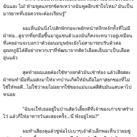
ฉันและ ไม่!
ห้ามพูดแทรกขัดระหว่างฉันพูดอีกเข้าใจไหม?
มันเป็น
มารยาทที่เธอควรจะต้องเรียนรู้”
ผมเห็นมันนิ่งไปสักพักก่อจะพยักหน้าหงึกหงักทั้งที่ไม่มี
ผ้าห่อ...ดูจากที่ยกมือขึ้นมาถูแขนตัวเองมันก็คงจะหนาวอยู่เหมือน
ที่เคยอ่านจะบอกว่าตัวอ่อนมนุษย์จะยังไม่สามารถปรับตัวต่อ
อุณหภูมิได้ดีอย่างพวกเราที่พัฒนาจากสัตว์เลือดเย็นมาเป็นเลือด
อุ่นแล้ว
สุดท้ายผมเลยต้องใช้หางยกตัวมันเข้าห้อง แล้วเสียสละ
ผ้าห่มทำมือที่แม่ส่งมาให้จากบ้านเกิดให้มันถือโอกาสยกของที่ไม่
ใช้ให้พอดี...ไม่ใช่ว่าผมไม่อยากใช้ของแม่นะแต่สีสันมันแสบตาไป
หน่อย
“ฉันจะให้เธออยู่ในบ้านสัตว์เลี้ยงดีที่เจ้าของเก่าเขาสร้าง
ไว้ แล้วก็ให้อาหารวันละสองครั้ง...นี่ ฟังอยู่ไหม
?
”
ผมทำเสียงดุแล้วขู่ฟ่อไปเบาๆเจ้าตัวเล็กพอเห็นว่าผมขู่