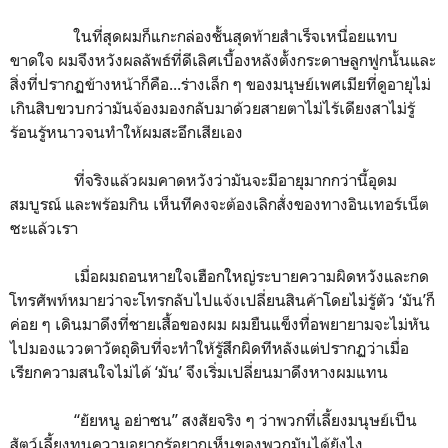
ในที่สุดผมก็แกะกล่องชั้นสุดท้ายสำเร็จเหนื่อยแทบ
ขาดใจ ผมจึงหวังผลลัพธ์ที่ดีเลิศเบื้องหลังตั้งกระดาษลูกฟูกนั้นและ
สิ่งที่ปรากฏข้างหน้าก็คือ...ร่างเล็ก ๆ ของมนุษย์เพศเมียที่ดูอายุไม่
เกินสิบขวบกว่ามันจ้องมองกลับมาด้วยสายตาไม่ไร้เดียงสาไม่รู้
ร้อนรู้หนาวจนทำให้ผมสะอึกเสียเอง
ที่จริงแล้วผมคาดหวังว่ามันจะมีอายุมากกว่านี้อุดม
สมบูรณ์ และพร้อมกิน เห็นทีคงจะต้องเลิกสั่งของทางอินเทอร์เน็ต
ซะแล้วเรา
เมื่อผมถอนหายใจเฮือกใหญ่ระบายความผิดหวังและกด
โทรศัพท์หมายว่าจะโทรกลับไปแจ้งเปลี่ยนสินค้าโดยไม่รู้ตัว ‘
มัน
’
ก็
ค่อย ๆ เดินมาดึงที่ชายเสื้อของผม ผมยืนแข็งทื่อพยายามจะไม่หัน
ไปมองแววตาวัตถุดิบที่จะทำให้รู้สึกผิดทีหลังแต่ปรากฏว่าเมื่อ
เรียกความสนใจไม่ได้
‘
มัน
’
จึงเริ่มเปลี่ยนมาดึงหางผมแทน
“ยัยหนู อย่าซน” สงสัยจริง ๆ ว่าพวกที่เลี้ยงมนุษย์เป็น
สัตว์เลี้ยงทนความอยากรู้อยากเห็นของพวกมันได้ยังไง