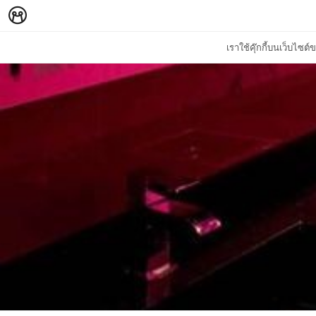
เราใช้คุ๊กกี้บนเว็บไซ