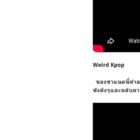
Weird Kpop
ของชาแนลนี้ทำออ
ฟังดังๆและหลับตาท