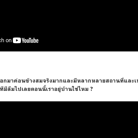
กมาค่อนข้างสมจริงมากและมีหลากหลายสถานที่และเหต
ีมีลืมไปเลยตอนนี้เราอยู่บ้านใช่ไหม ?