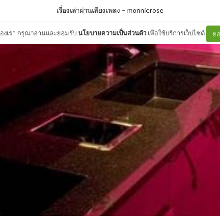
เรื่องเล่าผ่านเสียงเพลง
–
monnierose
ต์ของเรา กรุณาอ่านและยอมรับ
นโยบายความเป็นส่วนตัว
เพื่อใช้บริการเว็บไซต์
ยอ