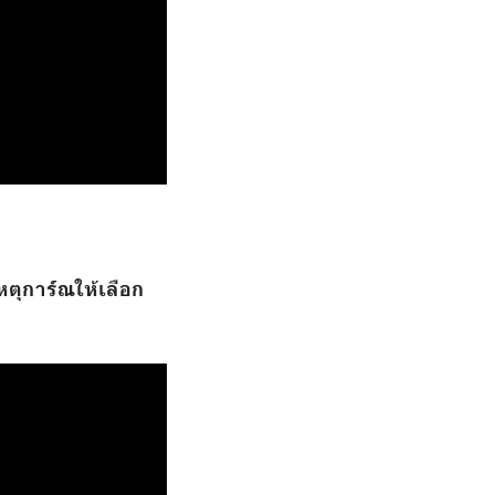
ุการ์ณให้เลือก