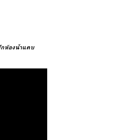
้สึกห้องน้ำแคบ