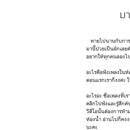
มา
หายไปนานกับการเขี
มานี้ป่วยเป็นผักเลยค
อยากให้ทุกคนลองไ
อะไรคือฟังเพลงในห้
ตอนแรกเราก็งงค่ะ ใน
อะไรอะ ชื่อเพลงที่เ
คลิกไปฟังและรู้สึก
วีดีโอนั้นต้องการท
ห้องน้ำ อ่านไปก็คง
นะคะ