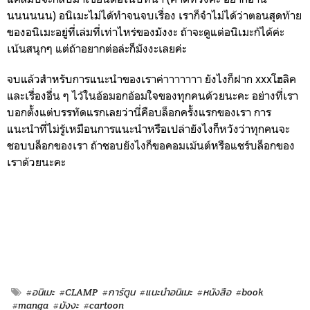
นนนนนน) อนิเมะไม่ได้ทำจนจบเรื่อง เราก็จำไม่ได้ว่าตอนสุดท้าย
ของอนิเมะอยู่ที่เล่มที่เท่าไหร่ของมังงะ ถ้าจะดูแต่อนิเมะก้ได้ค่ะ
เน้นสนุกๆ แต่ถ้าอยากต่อล่ะก็มังงะเลยค่ะ
จบแล้วสำหรับการแนะนำของเราค่าาาาาาา ยังไงก็ฝาก xxxโฮลิค
และเรื่องอื่น ๆ ไว้ในอ้อมอกอ้อมใจของทุกคนด้วยนะคะ อย่างที่เรา
บอกตั้งแต่บรรทัดแรกเลยว่านี่คือบล็อกครั้งแรกของเรา การ
แนะนำที่ไม่รู้เหมือนการแนะนำหรือเปล่ายังไงก็หวังว่าทุกคนจะ
ชอบบล็อกของเรา ถ้าชอบยังไงก็ขอคอมเม้นต์หรือแชร์บล็อกของ
เราด้วยนะคะ
#อนิเมะ
#CLAMP
#การ์ตูน
#แนะนำอนิเมะ
#หนังสือ
#book
#manga
#มังงะ
#cartoon