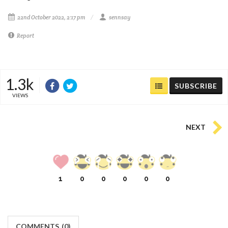
22nd October 2022, 2:17 pm
sennsay
Report
1.3k
SUBSCRIBE
VIEWS
NEXT
1
0
0
0
0
0
COMMENTS
(
0)