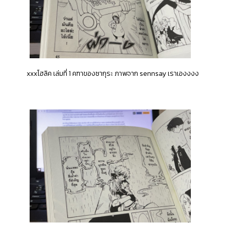
xxxโฮลิค เล่มที่ 1 คฑาของซากุระ ภาพจาก sennsay เราเองงงง