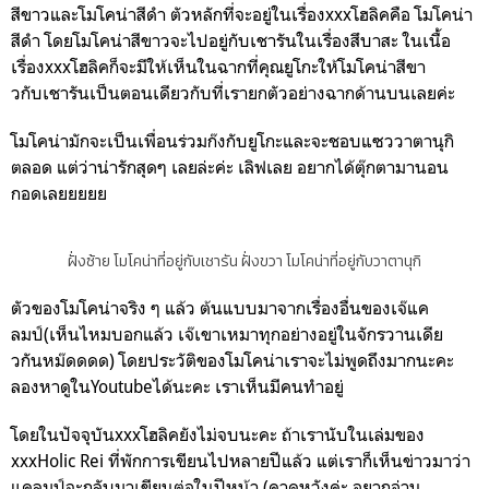
สีขาวและโมโคน่าสีดำ ตัวหลักที่จะอยู่ในเรื่องxxxโฮลิคคือ โมโคน่า
สีดำ โดยโมโคน่าสีขาวจะไปอยู่กับเชารันในเรื่องสึบาสะ ในเนื้อ
เรื่องxxxโฮลิคก็จะมีให้เห็นในฉากที่คุณยูโกะให้โมโคน่าสีขา
วกับเชารันเป็นตอนเดียวกับที่เรายกตัวอย่างฉากด้านบนเลยค่ะ
โมโคน่ามักจะเป็นเพื่อนร่วมก๊งกับยูโกะและจะชอบแซววาตานุกิ
ตลอด แต่ว่าน่ารักสุดๆ เลยล่ะค่ะ เลิฟเลย อยากได้ตุ๊กตามานอน
กอดเลยยยยย
ฝั่งซ้าย โมโคน่าที่อยู่กับเชารัน ฝั่งขวา โมโคน่าที่อยู่กับวาตานุกิ
ตัวของโมโคน่าจริง ๆ แล้ว ต้นแบบมาจากเรื่องอื่นของเจ๊แค
ลมป์(เห็นไหมบอกแล้ว เจ๊เขาเหมาทุกอย่างอยู่ในจักรวานเดีย
วกันหม๊ดดดด) โดยประวัติของโมโคน่าเราจะไม่พูดถึงมากนะคะ
ลองหาดูในYoutubeได้นะคะ เราเห็นมีคนทำอยู่
โดยในปัจจุบันxxxโฮลิคยังไม่จบนะคะ ถ้าเรานับในเล่มของ
xxxHolic Rei ที่พักการเขียนไปหลายปีแล้ว แต่เราก็เห็นข่าวมาว่า
แคลมป์จะกลับมาเขียนต่อในปีหน้า (คาดหวังค่ะ อยากอ่าน