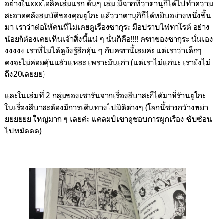
อย่างในxxxโฮลิคเล่มแรก ต้นๆ เล่ม มีฉากที่วาตานุกิได้ไปทำความ
สะอาดคลังสมบัติของคุณยูโกะ แล้ววาตานุกิก็ได้หยิบอย่างหนึ่งขึ้น
มา เราว่าต่อให้คนที่ไม่เคยดูเรื่อง
ซากุระ มือปราบไพ่ทาโรต์ อย่าง
น้อยก็ต้องเคยเห็นเจ้าสิ่งนี้แน่ ๆ นั่นก็คือ!!!! คฑาของซากุระ นั่นเอง
งงงงง เราที่ไม่ได้ดูยังรู้สึกคุ้น ๆ กับคฑานี้เลยค่ะ แต่เราว่าเด็กๆ
คงจะไม่ค่อยคุ้นแล้วแหละ เพราะมันเก่า (แต่เราไม่แก่นะ เรายังไม่
ถึง20เลยยย)
และในเล่มที่ 2 กลุ่มของเชารันจากเรื่องสึบาสะก็ได้มาที่ร้านยูโกะ
ในเรื่องสึบาสะต้องมีการเดินทางไปมิติต่างๆ (โลกนี้ช่างกว้างหย่า
ยยยยยย ใหญ่มาก ๆ เลยค่ะ แคลมป์เขาดูชอบการผูกเรื่อง ซับซ้อน
ไปหม๊ดดด)