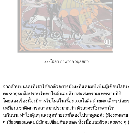
xxxโฮลิค ภาพจาก วิบูลย์กิจ
จากด้านบนนนที่เราได้ยกตัวอย่างมังงะที่แคลมป์เป็นผู้เขียนไปนะ
คะ ซากุระ มือปราบไพ่ทาโรต์ และ สึบาสะ สงครามเทพข้ามมิติ
โดยสองเรื่องนี้จะมีการไปโผล่ในเรื่อง xxxโอลิคด้วยค่ะ เล็กๆ น้อยๆ
เหมือนเขาคิดการตลาดมาประมาณว่า ตัวละครนี้มาจากไห
นกันนน ทำไมคุ้นๆ และสุดท้ายเราก็ลองไปหาดูต่อค่ะ (มังงะหลาย
ๆ เรื่องของแคลมป์มักจะเชื่อมกันตลอด ทั้งเนื้อและตัวละครต่าง ๆ )