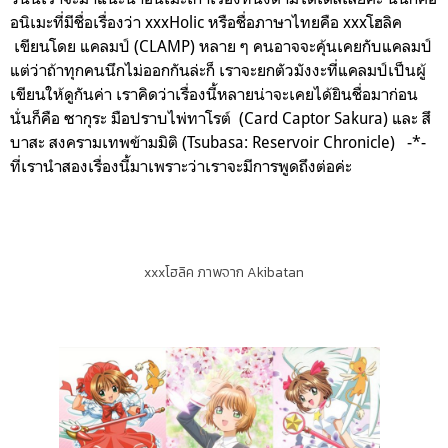
อนิเมะที่มีชื่อเรื่องว่า xxxHolic หรือชื่อภาษาไทยคือ xxxโฮลิค
เขียนโดย แคลมป์ (CLAMP) หลาย ๆ คนอาจจะคุ้นเคยกับแคลมป์
แต่ว่าถ้าทุกคนนึกไม่ออกกันล่ะก็ เราจะยกตัวมังงะที่แคลมป์เป็นผู้
เขียนให้ดูกันค่า เราคิดว่าเรื่องนี้หลายน่าจะเคยได้ยินชื่อมาก่อน
นั่นก็คือ ซากุระ มือปราบไพ่ทาโรต์ (Card Captor Sakura) และ สึ
บาสะ สงครามเทพข้ามมิติ (Tsubasa: Reservoir Chronicle) -*-
ที่เรานำสองเรื่องนี้มาเพราะว่าเราจะมีการพูดถึงต่อค่ะ
xxxโฮลิค ภาพจาก Akibatan