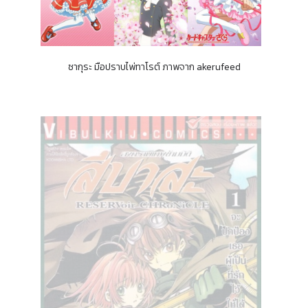
ซากุระ มือปราบไพ่ทาโรต์ ภาพจาก akerufeed