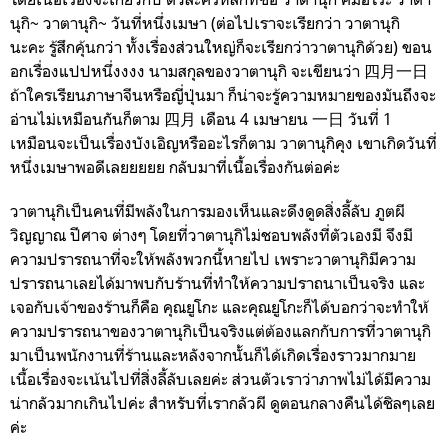
นุกิ~ วาตานุกิ~ วันที่หนึ่งเมษา (ต่อไปเราจะเรียกว่า วาตานุกิ
นะคะ รู้สึกคุ้นกว่า ทั้งเรื่องส่วนใหญ่ก็จะเรียกว่าวาตานุกิด้วย) ขอน
อกเรื่องแปปหนึ่งงงง นามสกุลของวาตานุกิ จะเขียนว่า 四月一日
ถ้าใครเรียนภาษาจีนหรือญี่ปุ่นมา ก็น่าจะรู้ความหมายของมันถึงจะ
อ่านไม่เหมือนกันก็ตาม 四月 เดือน 4 เมษายน 一日 วันที่ 1
เหมือนจะเป็นเรื่องบังเอิญหรืออะไรก็ตาม วาตานุกิคุง เขาเกิดวันที่
หนึ่งเมษาพอดีเลยยยยย กลับมาที่เนื้อเรื่องกันต่อค่ะ
วาตานุกิเป็นคนที่มีพลังในการมองเห็นและดึงดูดสิ่งลี้ลับ ภูตผี
วิญญาณ ปีศาจ ต่างๆ โดยที่วาตานุกิไม่ชอบพลังที่ตัวเองมี จึงมี
ความปรารถนาที่จะให้พลังพวกนี้หายไป เพราะวาตานุกิมีความ
ปรารถนาเลยได้มาพบกับร้านที่ทำให้ความปราถนาเป็นจริง และ
เจอกับเจ้าของร้านก็คือ คุณยูโกะ และคุณยูโกะก็ได้บอกว่าจะทำให้
ความปรารถนาของวาตานุกิเป็นจริงแต่ต้องแลกกับการที่วาตานุกิ
มาเป็นพนักงานที่ร้านและหลังจากนั้นก็ได้เกิดเรื่องราวมากมาย
เนื้อเรื่องจะเน้นไปที่สิ่งลี้ลับเลยค่ะ ส่วนตัวเราว่าภาพไม่ได้มีความ
น่ากลัวมากเกินไปค่ะ สำหรับที่เรากลัวผี ดูตอนกลางคืนได้ชิลๆเลย
ค่ะ