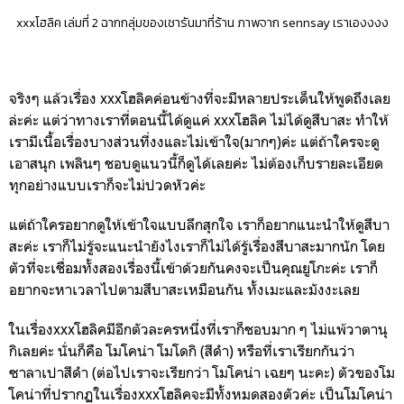
xxxโฮลิค เล่มที่ 2 ฉากกลุ่มของเชารันมาที่ร้าน ภาพจาก sennsay เราเองงงง
จริงๆ แล้วเรื่อง xxxโฮลิคค่อนข้างที่จะมีหลายประเด็นให้พูดถึงเลย
ล่ะค่ะ แต่ว่าทางเราที่ตอนนี้ได้ดูแค่ xxxโฮลิค ไม่ได้ดูสึบาสะ ทำให้
เรามีเนื้อเรื่องบางส่วนที่งงและไม่เข้าใจ(มากๆ)ค่ะ แต่ถ้าใครจะดู
เอาสนุก เพลินๆ ชอบดูแนวนี้ก็ดูได้เลยค่ะ ไม่ต้องเก็บรายละเอียด
ทุกอย่างแบบเราก็จะไม่ปวดหัวค่ะ
แต่ถ้าใครอยากดูให้เข้าใจแบบลึกสุกใจ เราก็อยากแนะนำให้ดูสึบา
สะค่ะ เราก็ไม่รู้จะแนะนำยังไงเราก็ไม่ได้รู้เรื่องสึบาสะมากนัก โดย
ตัวที่จะเชื่อมทั้งสองเรื่องนี้เข้าด้วยกันคงจะเป็นคุณยูโกะค่ะ เราก็
อยากจะหาเวลาไปตามสึบาสะเหมือนกัน ทั้งเมะและมังงะเลย
ในเรื่องxxxโฮลิคมีอีกตัวละครหนึ่งที่เราก็ชอบมาก ๆ ไม่แพ้วาตานุ
กิเลยค่ะ นั่นก็คือ โมโคน่า โมโดกิ (สีดำ) หรือที่เราเรียกกันว่า
ซาลาเปาสีดำ
(ต่อไปเราจะเรียกว่า โมโคน่า เฉยๆ นะคะ)
ตัวของโม
โคน่าที่ปรากฏในเรื่องxxxโฮลิคจะมีทั้งหมดสองตัวค่ะ เป็นโมโคน่า