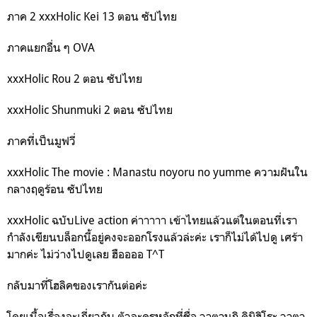
ภาค 2 xxxHolic Kei 13 ตอน ซัปไทย
ภาคแยกอื่น ๆ OVA
xxxHolic Rou 2 ตอน ซัปไทย
xxxHolic Shunmuki 2 ตอน ซัปไทย
ภาคที่เป็นมูฟวี่
xxxHolic The movie : Manastu noyoru no yumme ความฝันใน
กลางฤดูร้อน ซัปไทย
xxxHolic ฉบับLive action ค่าาาาา เข้าไทยแล้วแต่ในตอนที่เรา
กำลังเขียนบล็อกนี้อยู่คงจะออกโรงแล้วล่ะค่ะ เราก็ไม่ได้ไปดู เศร้า
มากค่ะ ไม่ว่างไปดูเลย ฮืออออ T^T
กลับมาที่โฮลิคของเรากันต่อค่ะ
โดยเนื้อเรื่องจะเกี่ยวกับ ตัวละครหลักที่ชื่อ วาตานุกิ คิมิฮิโระ วาตา