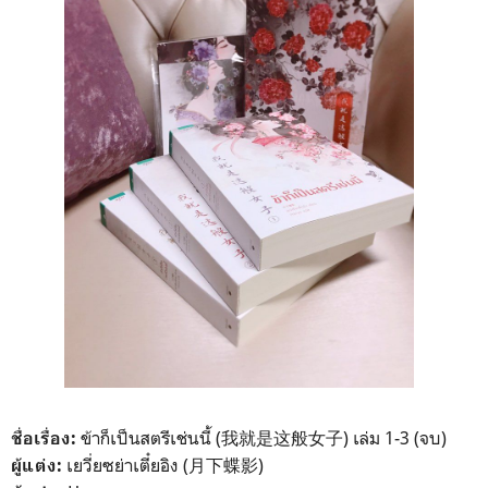
ข้าก็เป็นสตรีเช่นนี้ (我就是这般女子) เล่ม 1-3 (จบ)
ชื่อเรื่อง:
เยวี่ยซย่าเตี๋ยอิง (月下蝶影)
ผู้แต่ง: