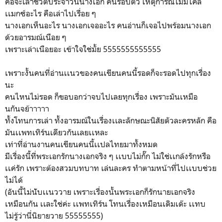
คือจะเล่าชีวิตประจำวันนางเอก คนรอบตัว เหตุการณ์ไม่มีไคล
เเมกซ์อะไร คือเล่าไปเรื่อย ๆ
นางเอกเห็นอะไร นางเอกเจออะไร คนอ่านก็เจอไปพร้อมนางเอก
ด้วยอารมณ์เนือย ๆ
เพราะเล่าเนือยอะ เข้าใจใช่มั้ย 5555555555555
เพราะงั้นคนที่อ่านเเนวของคนเขียนคนนี้รอดก็จะรอดไปทุกเรื่อง
นะ
คนไหนไม่รอด ก็ขอบอกว่าจบไปเลยทุกเรื่อง เพราะมันเหมือ
นกันจย้าาาาา
ทั้งโทนการเล่า ทั้งอารมณ์ในเรื่องเเละลักษณะนิสัยตัวละครหลัก คือ
มันเเพทเทิร์นเดียวกันเลยเเหละ
เท่าที่อ่านงานคนเขียนคนนี้เเปลไทยมาทั้งหมด
มีเรื่องนี้ที่พระเอกรักนางเอกจริง ๆ เเบบไม่กั๊ก ไม่ใช่เเกล้งรักหรือ
เเค่รัก เพราะต้องสวมบทบาท เล่นละคร ทำตามหน้าที่ไปเเบบช่วย
ไม่ได้
(อันนี้ไม่นัับเเนววาย เพราะเรื่องนั้นพระเอกก็รักนายเอกจริง
เหมือนกัน เเละใช่ค่ะ เเพทเทิร์น โทนเรื่องเหมือนเดิมเด๊ะ เเทบ
ไม่รู้ว่านี่นิยายวาย 55555555)