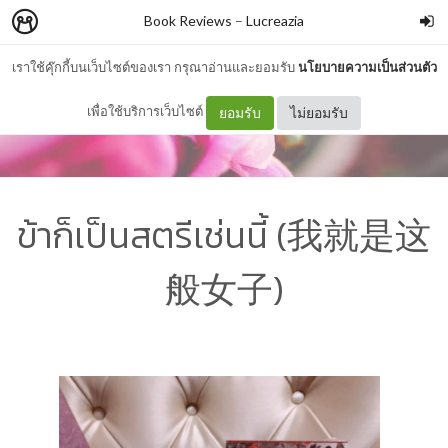
Book Reviews
–
Lucreazia
เราใช้คุ๊กกี้บนเว็บไซต์ของเรา กรุณาอ่านและยอมรับ
นโยบายความเป็นส่วนตัว
เพื่อใช้บริการเว็บไซต์
ยอมรับ
ไม่ยอมรับ
ข้าก็เป็นสตรีเช่นนี้ (我就是这
般女子)