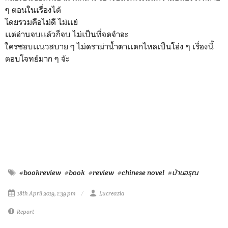
ๆ ตอนในเรื่องได้
โดยรวมคือไม่ดี ไม่เเย่
เเต่อ่านจบเเล้วก็จบ ไม่เป็นที่จดจำอะ
ใครชอบเเนวสบาย ๆ ไม่ดราม่าน้ำตาเเตกไหลเป็นโอ่ง ๆ เรื่องนี้
ตอบโจทย์มาก ๆ จ้ะ
#bookreview
#book
#review
#chinese novel
#บ้านอรุณ
18th April 2019, 1:39 pm
Lucreazia
Report