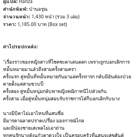
Hanza
ผู้แปล:
บ้านอรุณ
สำนักพิมพ์:
1,430 หน้า (รวม 3 เล่ม)
จำนวนหน้า:
1,185.00 บาท (Box set)
ราคา:
คำโปรยปกหลัง:
"
เรื่องราวของหญิงสาวที่โชคชะตาเล่นตลก เพราะถูกบอกเลิกการ
หมั้นหมายมาแล้วถึงสามครั้งสามครา
ครั้งแรก คู่หมั้นที่หมั้นหมายกันมาแต่ครั้งทารก กลับมีอันต้องป่วย
ตายตั้งแต่สามขวบปี
ครั้งสอง คู่หมั้นหนุ่มกลับพาหญิงคณิกาหนีไปด้วยกัน
ครั้งสาม เมื่อคู่หมั้นหนุ่มสอบรับราชการได้ก็บอกเลิกกับนาง
นางมีบิดาไม่เอาไหนที่แสนซื่อ
มีมารดาฉลาดปราดเปรื่อง มองการณ์ไกล
และมีน้องชายเสเพลไม่เอาถ่าน
ทุกคนรักนางดังแก้วตาดวงใจ เป็นครอบครัวที่แสนจะสุขสันต์