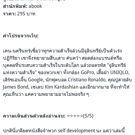
abook
สำนักพิมพ์:
295 บาท
ราคา:
คำโปรยจากเว็บ:
เคน-นครินทร์เชื่อว่าทุกควา
มสำเร็จล้วนมีจุลินทรีย์เป็
นตัวเร่ง
ปฏิกิริยา เขาจึงพยายามสืบเสาะ ค้นคว้า สอดส่องแบรนด์หรือ
บุคคลที่ป
ระสบความสำเร็จในระดับโลก แล้วถอดรหัส "จุลินทรีย์
แห่งความสำเร็จ"
ของพวกเขา ทั้งกล้อง GoPro, เสื้อผ้า UNIQLO,
เสิร์ชเอนจิ้น Google, นักฟุตบอล Cristiano Ronaldo, คุณปู่สายลับ
James Bond, เซเลบ Kim Kardashian และอีกมากมาย ที่จะทำให้
คุณเห็นว่า แค่ความพยายามอาจไม่พอจริง ๆ
⭐️⭐️⭐️⭐️⭐️(5/5)
ความเห็นส่วนตัวหลังอ่านจบ:
ปกตินี่เกลียดหนังสือจำพวก self development นะ แต่ว่าเล่มนี้