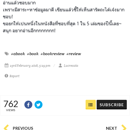
อ่านแล้วชอบมา
ก
เพราะมีสาระ+หาข้อมูลมาดี เขียนแล้วชี้ให้เห็นสารัตถะ
ได้เจ๋งมาก
ชอบ!
ขอยกให้เปนหนึ่งในหนังสือที
่ชอบที่สุด 1 ใน 5 เล่มของปีนี้เลย~
สนุก อยากอ่านอีกกกกกกกก!
#abook
#book
#bookreview
#review
23rd February 2018, 5:29 pm
Lucreazia
Report
762
SUBSCRIBE
VIEWS
PREVIOUS
NEXT