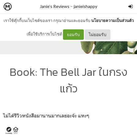
Janie’s Reviews
–
janieishappy
เราใช้คุ๊กกี้บนเว็บไซต์ของเรา กรุณาอ่านและยอมรับ
นโยบายความเป็นส่วนตัว
เพื่อใช้บริการเว็บไซต์
ยอมรับ
ไม่ยอมรับ
Book: The Bell Jar ในกรง
แก้ว
ไม่ได้รีวิวหนังสือมานานมากเลยอะจ้ะ แหะๆ