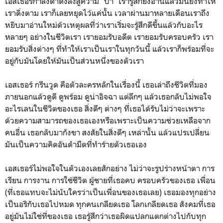
เอสเธอร์กำลังดำดิ่งลงสู่ความ "บ้า" เรารู้สึกยิ่งอ่านแล้วมันยิ่งทำให้
เราดิ่งตาม เราก็เลยหยุดไว้แค่นั้น เวลาผ่านมาหลายเดือนเราถึง
หยิบมาอ่านใหม่ด้วเหตุผลที่ว่าเราเริ่มจะรู้สึกดีขึ้นแล้วกับอะไร
หลายๆ อย่างในชีวิตเรา เรายอมรับอดีต เรายอมรับครอบครัว เรา
ยอมรับสิ่งต่างๆ ที่ทำให้เราเป็นเราในทุกวันนี้ แล้วเราก็พร้อมที่จะ
อยู่กับมันโดยให้มันเป็นส่วนหนึ่งของตัวเรา
เอสเธอร์ กรีนวูด คือตัวละครหลักในเรื่องนี้ เธอเล่าถึงชีวิตที่มอง
ภายนอกแล้วดูดี ดูพร้อม ดูน่าอิจฉา แต่ลึกๆ แล้วเธอกลับไม่พอใจ
อะไรเลนในชีวิตของเธอ สิ่งดีๆ ต่างๆ ที่เธอได้รับไม่ว่าจะเพราะ
ด้วยความสามารถของเธอเองหรือเพราะเป็นความช่วยเหลือจาก
คนอื่น เธอกลับมากังขา สงสัยในสิ่งดีๆ เหล่านั้น แล้วแปรเปลี่ยน
มันเป็นความคิดอันดำมืดที่ทำร้ายตัวเธอเอง
เอสเธอร์ไม่พอใจในตัวเองเลยสักอย่าง ไม่ว่าจะรูปร่างหน้าตา การ
เรียน การงาน การใช้ชีวิต ผู้ชายที่เธอคบ ครอบครัวของเธอ เพื่อน
(ที่เธอแทบจะไม่นับใครว่าเป็นเพื่อนของเธอเลย) เธอมองทุกอย่าง
เป็นอริกับเธอไปหมด ทุกคนเกลียดเธอ โลกเกลียดเธอ สังคมที่เธอ
อยู่มันไม่ใช่ที่ของเธอ เธอรู้สึกว่าเธอผิดแปลกแตกต่างไปกับทุก