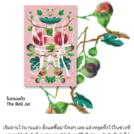
เริ่มอ่านไว้นานแล้ว ตั้งแต่ซื้อมาใหม่ๆ เลย แล้วหยุดทิ้งไว้ในช่วงที่