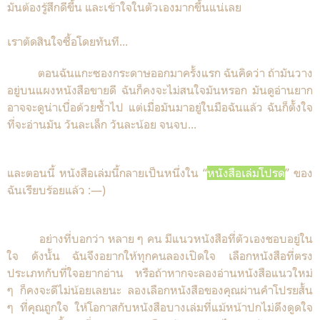
มันต้องรู้สึกดีขึ้น และเข้าใจในตัวเองมากขึ้นแน่เลย
เราตัดสินใจซื้อโดยทันที...
ตอนฉันแกะซองกระดาษออกมาครั้งแรก ฉันคิดว่า ถ้ามันวาง
อยู่บนแผงหนังสือขายดี ฉันก็คงจะไม่สนใจมันหรอก มันดูอ่านยาก
อาจจะดูน่าเบื่อด้วยซ้ำไป แต่เมื่อมันมาอยู่ในมือฉันแล้ว ฉันก็ตั้งใจ
ที่จะอ่านมัน วันละเล็ก วันละน้อย จนจบ...
และตอนนี้ หนังสือเล่มนี้กลายเป็นหนึ่งใน “
หนังสือเล่มโปรด
” ของ
ฉันเรียบร้อยแล้ว :—)
อย่างที่บอกว่า หลาย ๆ คน มีแนวหนังสือที่ตัวเองชอบอยู่ใน
ใจ ดังนั้น ฉันจึงอยากให้ทุกคนลองเปิดใจ เลือกหนังสือที่ตรง
ประเภทกับที่ใจอยากอ่าน หรือถ้าหากจะลองอ่านหนังสือแนวใหม่
ๆ ก็คงจะดีไม่น้อยเลยนะ ลองเลือกหนังสือของคุณผ่านคำโปรยสั้น
ๆ ที่คุณถูกใจ ให้โอกาสกับหนังสือบางเล่มที่แม้หน้าปกไม่ดึงดูดใจ