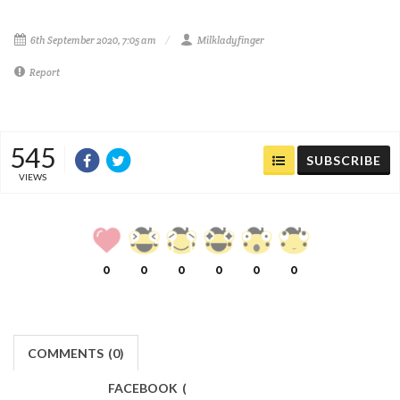
6th September 2020, 7:05 am
Milkladyfinger
Report
545
SUBSCRIBE
VIEWS
0
0
0
0
0
0
COMMENTS
(
0)
FACEBOOK
(