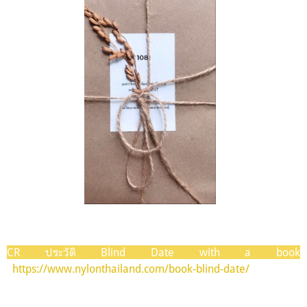
CR
ประวัติ
Blind Date with a book
:
https
://
www
.
nylonthailand
.
com
/
book
-
blind
-
date
/