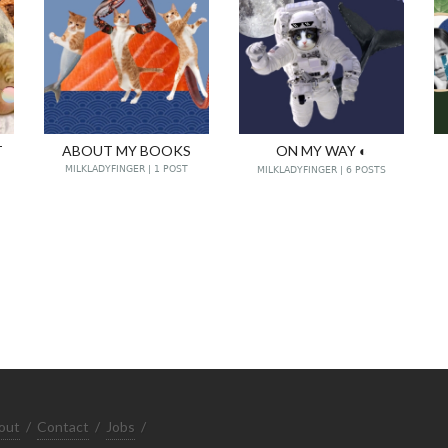
T
ABOUT MY BOOKS
ON MY WAY ◐
MILKLADYFINGER | 1 POST
MILKLADYFINGER | 6 POSTS
out
/
Contact
/
Jobs
/