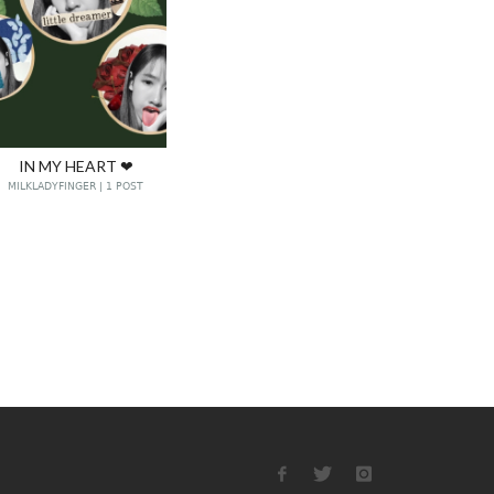
IN MY HEART ❤
MILKLADYFINGER | 1 POST