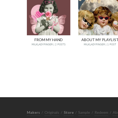
FROM MY HAND
ABOUT MY PLAYLIS
MILKLADYFINGER | 2 POSTS
MILKLADYFINGER | 1 POST
Makers
/
Originals
/
Store
/
Sample
/
Redeem
/
Ab