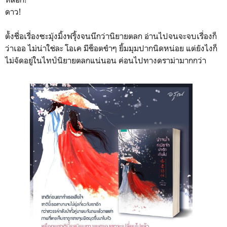
ดาว!
ตั้งชื่อเรื่องซะมุ้งมิ้งฟรุิ้งจนนึกว่านิยายตลก อ่านไปจนจะจบเรื่องก็
ว่าเออ ไม่น่าใช่ละ โอเค มีช็อตขำๆ ยิ้มมุมปากนิดหน่อย แต่ยังไงก็
ไม่จัดอยู่ในไทป์นิยายตลกแน่นอน ค่อนไปทางดราม่ามากกว่า