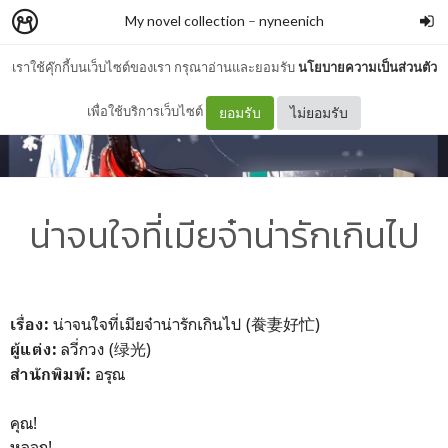
My novel collection
–
nyneenich
เราใช้คุ๊กกี้บนเว็บไซต์ของเรา กรุณาอ่านและยอมรับ
นโยบายความเป็นส่วนตัว
เพื่อใช้บริการเว็บไซต์
ยอมรับ
ไม่ยอมรับ
น่าจนใจที่เมียจ๋าน่ารักเกินไป
น่าจนใจที่เมียจ๋าน่ารักเกินไป (飬妻好忙)
เรื่อง:
ลวี่กวง (绿光)
ผู้แต่ง:
อรุณ
สำนักพิมพ์:
คุณ!
หลอก!