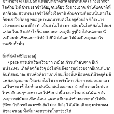
ซ้ำมาอาจจะไม่แปลก แต่ชอบที่ชาติล่าสุด(ชาติที่เจ็ด) นางเอกก็จำ
ได้ด้วย ไม่ใช่พระเอกจำได้อยู่คนเดียว ถึงนางเอกจะจำได้แค่ชาติที่
หกก็เถอะ ส่วนพระเอกจำได้ทั้งเจ็ดชาติ ด้วยความที่ตอนนั้นตายไป
ก็ยังเข้าใจผิดอยู่ พออยู่พระเอกมารับตัวไปอยู่ด้วยอีก ชีก็ระแวง
เว้นระยะห่าง แต่ก็ยังทำเป็นจำไม่ได้ เพราะมีปมในใจที่ยังไม่ได้แก้
แปลกใหม่ดี แต่ยังไงก็น่าจะบอกสาเหตุที่อยู่ๆก็จำได้หน่อยนะ นี่
เหมือนนักเขียนอยากให้จำได้ก็จำได้เลย ไม่ต้องมีเหตุผลอะไร
รองรับทั้งนั้น
สิ่งที่ขัดใจก็มีเยอะอยู่
• pace การเล่าเรื่องเร็วมาก เหมือนก้าวเท้าฉับๆๆๆ อีเว้
นท์12345 เกิดติดๆกันรัวๆ ยังไม่ทันดึงอารมณ์ร่วมจากอีเว้นท์แรก
อันที่สองมาละ ส่วนตัวคิดว่านักเขียนเรื่องนี้เหมือนคนที่มีวัตถุดิบดี
แต่ยังปรุงออกมาให้อร่อยไม่ได้ เอาจริงโครงเรื่องการย้อนเวลามา
แก้ไขชะตาซ้ำไปซ้ำมาอันนี้น่าสนใจออกนะ ถ้าขยี้ความเจ็บปวด
ในชาติก่อนๆของพระเอกให้ชัดกว่านี้อาจจะน้ำตาร่วงได้เลย ตัว
เหตุการณ์มันสะเทือนใจนะ แต่คนเขียนเล่าข้ามมากจนยังไม่ทัน
รู้สึกอะไรก็กระโดดมาซีนถัดไปละ ยังไม่ได้ได้ยินเสียงฟูมฟายของ
ตัวละครเลย ทั้งที่น่าจะดราม่าน้ำตาร่วงได้