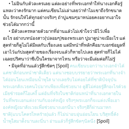
• ไม่อินกับตัวละครเลย แต่ละอย่างที่พระเอกทำให้นางเอกคือรู้
แหละว่าคงรักมาก แต่คนเขียนไม่เล่าเลยว่าทำไมเขาถึงรักขนาด
นั้น รักจนให้ได้ทุกอย่างจริงๆ ถ้าปูแซมๆมาหน่อยคงอยากเอาใจ
ช่วยได้มากกว่านี้
• มีตัวละครหลายตัวมากที่อ่านแล้วไม่เข้าใจว่ามีไว้เพื่อ
อะไร อย่างบทน้องสาว(ปลอมๆ)ของพระเอก ปูมาดูน่าจะมีอะไร แต่
สุดท้ายก็ดูไม่ได้มีผลกับเรื่องเลย แต่มีหน้าที่หลักคือมาบอกข้อมูลที่
เอาไว้แก้ปมสุดท้ายของเรื่องจบแล้วก็หายไปเลย สุดท้ายก็ไม่ได้
เฉลยปริศนาว่าชีเป็นใครมาจากไหน หรือว่าจะมีเล่มต่อก็ไม่รู้
• มีจุดที่อ่านแล้วรู้สึกขัดๆ [Spoil]
คนเขียนบอกว่านางเอกจำได้
แค่ชาติก่อนหน้าชาติเดียว แต่นางชอบบรรยายว่าพระเอกที่นางจำ
ได้อ่อนโยนเหมือนน้ำพุใส นางเลยรับไม่ค่อยได้ที่ชาติปัจจุบัน
พระเอกสังเวยคนไปมากเพียงเพื่อช่วยนาง ดูฮีไม่ค่อยรู้สึกอะไรด้วย
เมียข้ารอดก็โอเคงี้ แต่อันที่จริงในชาติก่อนหน้าที่นางเอกตายใน
วันที่พระเอกแต่งงานกับองค์หญิง จริงๆพระเอกก็จะแต่งเพื่อเอา
องค์หญิงมาสังเวยเพื่อช่วยนางเอกนี่นา จริงๆฮีก็ผ่านมาหก
ชาติ(แบบโคตรโหดร้าย)แล้ว ก็ไม่น่าอบอุ่นอ่อนโยน บริสุทธิ์ดัง
น้ำพุใสมาตั้งนานละนี่นา อ่านแล้วก็รู้สึกขัดๆนิดนึง
[Spoil]