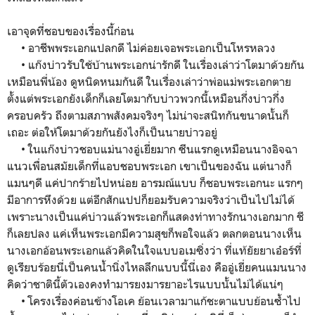
เอาจุดที่ชอบของเรื่องนี้ก่อน
• อาชีพพระเอกแปลกดี ไม่ค่อยเจอพระเอกเป็นโหรหลวง
• แก๊งบ่าวรับใช้บ้านพระเอกน่ารักดี ในเรื่องเล่าว่าโตมาด้วยกัน
เหมือนพี่น้อง ดูหนิดหนมกันดี ในเรื่องเล่าว่าพ่อแม่พระเอกตาย
ตั้งแต่พระเอกยังเด็กก็เลยโตมากับบ่าวพวกนี้เหมือนกึ่งบ่าวกึ่ง
ครอบครัว ถึงตามสภาพสังคมจริงๆ ไม่น่าจะสนิทกันขนาดนั้นก็
เถอะ ต่อให้โตมาด้วยกันยังไงก็เป็นนายบ่าวอยู่
• ในแก๊งบ่าวชอบแม่นางอู่เยี่ยมาก ซีนแรกดูเหมือนนางอิจฉา
แนวเพื่อนสมัยเด็กที่แอบชอบพระเอก เขาเป็นของฉัน แต่นางก็
แมนๆดี แค่ปากร้ายไปหน่อย อารมณ์แบบ ก็ชอบพระเอกนะ แรกๆ
มีอาการหึงด้วย แต่อีกสักแปปก็ยอมรับความจริงว่าเป็นไปไม่ได้
เพราะนางเป็นแค่บ่าวแล้วพระเอกก็แสดงท่าทางรักนางเอกมาก ชี
ก็เลยปลง แค่เห็นพระเอกมีความสุขก็พอใจแล้ว ตลกตอนนางเห็น
นางเอกอ้อนพระเอกแล้วคิดในใจแบบอเมซิ่งว่า ที่แท้ยัยยาเอ๋อร์ที่
ดูเรียบร้อยนี่เป็นคนน้ำนิ่งไหลลึกแบบนี้นี่เอง คืออู่เยี่ยคนแมนนาง
คิดว่าชาตินี้ตัวเองคงทำมารยงมารยาอะไรแบบนั้นไม่ได้แน่ๆ
• โครงเรื่องค่อนข้างโอเค ย้อนเวลามาแก้ชะตาแบบย้อนซ้ำไป