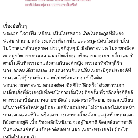
เรื่องย่อสั้นๆ
พระเอก 'โจวเฟิ่งเหยียน' เป็นโหรหลวง เกิดในตระกูลที่มีพลัง
พิเศษ ทำนาย แก้ดวงอะไรเทือกๆนั้น แต่ตระกูลนี้ดันโดนสาปให้
ไม่มีวาสนาด้านคู่ครอง ประมุขกี่รุ่นๆ มีเมียก็ตายหมด ไม่ตายหลังค
ลอดลูกก็ตายตอนแต่ง ฉากเปิดเรื่องมาคือฉากนางเอก 'อวี๋ยาเอ๋อร์'
ตายในคืนที่พระเอกแต่งงานกับองค์หญิง พระเอกที่จริงๆก็รัก
นางเอกคนเดียวแหละ แต่แต่งงานกับคนอื่นเพราะมีจุดประสงค์ที่
นางเอกไม่รู้ นางก็เลยตายไปพร้อมความเข้าใจผิด
พอนางเอกตายพระเอกเลยต้องเซ็ตซีโร่ 'อีกครั้ง' ด้วยการแลก
เปลี่ยนสิ่งที่ตัวเองมีเพื่อขอโอกาสเริ่มใหม่อีกครั้ง ที่ว่าอีกครั้งก็คืออี
ตาพระเอกนี่ย้อนมาหลายชาติแล้ว แต่ละชาติก็พยายามลองเปลี่ยน
เส้นทางชีวิตใหม่ๆดูเผื่อจะเมคอิทแฮปเพ่น ไม่ว่าจะลองไม่เจอหน้า
นางเอกตลอดชีวิต หรือเอานางเอกมาเลี้ยงต้อย แต่สุดท้ายนางเอก
ก็ยังตายอยู่ดี เนื้อเรื่องหลักในนิยายจะอยู่ในชาติเจ็ด(หลังจากชาติ
ที่แต่งกะองค์หญิง)เป็นชาติสุดท้ายแล้ว เพราะพระเอกไม่มีอะไร
เหลือให้แลกแล้ว