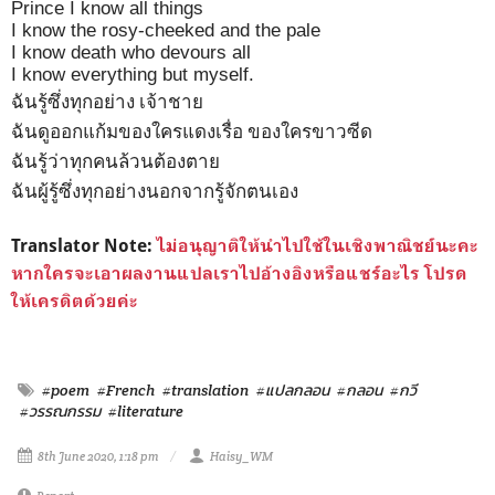
Prince I know all things
I know the rosy-cheeked and the pale
I know death who devours all
I know everything but myself.
ฉันรู้ซึ่งทุกอย่าง เจ้าชาย
ฉันดูออกแก้มของใครแดงเรื่อ ของใครขาวซีด
ฉันรู้ว่าทุกคนล้วนต้องตาย
ฉันผู้รู้ซึ่งทุกอย่างนอกจากรู้จักตนเอง
Translator Note:
ไม่อนุญาติให้นำไปใช้ในเชิงพาณิชย์นะคะ
หากใครจะเอาผลงานแปลเราไปอ้างอิงหรือแชร์อะไร โปรด
ให้เครดิตด้วยค่ะ
#poem
#French
#translation
#แปลกลอน
#กลอน
#กวี
#วรรณกรรม
#literature
8th June 2020, 1:18 pm
Haisy_WM