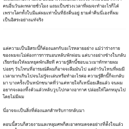
คนอื่นวันละหลายชั่วโมง แถมเป็นช่วงเวลาที่ผมจะทำอะไรก็ได้
เพราะโลกทั้งใบมีแต่ผมเท่านั้นที่ยังตื่นอยู่ ยามค่ำคืนนี่เองที่ผม
เป็นอิสระอย่างแท้จริง
แต่ความเป็นอิสระนี้ก็ต้องแลกกับอะไรหลายอย่าง แม้ว่าร่างกาย
ของผมจะไม่ต้องการการนอนหลับพักผ่อน แต่บางอย่างข้างในกลับ
เรียกร้องให้ผมหยุดพักเสียที ความรู้สึกนี้ชอบแวะมาทักทายผม
บ่อยๆ วันไหนที่อารมณ์ดีผมก็อาจจะลืมมันไป แต่ถ้าวันไหนที่ผมมี
เวลามากเกินไปจนไม่รู้จะเล่นหรือทำอะไรต่อ ความรู้สึกนี้ก็จะกลับ
มา บางครั้งเป็นหนักขนาดที่ว่าแค่หายใจก็เหนื่อยเสียแล้ว จนผม
อยากจะลองทิ้งตัวแล้วหลับวูบไปกลางอากาศ ปล่อยให้โลกหมุนไป
โดยไม่มีผม
นี่อาจจะเป็นสิ่งที่ต้องแลกสำหรับการกลับมา
ตอนนี้สวนก็สวยงามและหลุมศพก็สะอาดหมดจดอย่างที่ตั้งใจแล้ว