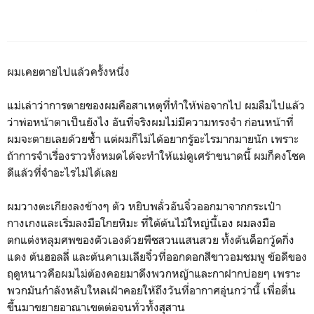
ผมเคยตายไปแล้วครั้งหนึ่ง
แม่เล่าว่าการตายของผมคือสาเหตุที่ทำให้พ่อจากไป ผมลืมไปแล้ว
ว่าพ่อหน้าตาเป็นยังไง อันที่จริงผมไม่มีความทรงจำ ก่อนหน้าที่
ผมจะตายเลยด้วยซ้ำ แต่ผมก็ไม่ได้อยากรู้อะไรมากมายนัก เพราะ
ถ้าการจำเรื่องราวทั้งหมดได้จะทำให้แม่ดูเศร้าขนาดนี้ ผมก็คงโชค
ดีแล้วที่จำอะไรไม่ได้เลย
ผมวางตะเกียงลงข้างๆ ตัว หยิบพลั่วอันจิ๋วออกมาจากกระเป๋า
กางเกงและเริ่มลงมือโกยหิมะ ที่ใต้ต้นไม้ใหญ่นี้เอง ผมลงมือ
ตกแต่งหลุมศพของตัวเองด้วยพืชสวนแสนสวย ทั้งต้นด็อกวู้ดกิ่ง
แดง ต้นฮอลลี่ และต้นคาเมเลียจิ๋วที่ออกดอกสีขาวอมชมพู ข้อดีของ
ฤดูหนาวคือผมไม่ต้องคอยมาดึงพวกหญ้าและกาฝากบ่อยๆ เพราะ
พวกมันกำลังหลับใหลเฝ้าคอยให้ถึงวันที่อากาศอุ่นกว่านี้ เพื่อตื่น
ขึ้นมาขยายอาณาเขตต่อจนทั่วทั้งสุสาน