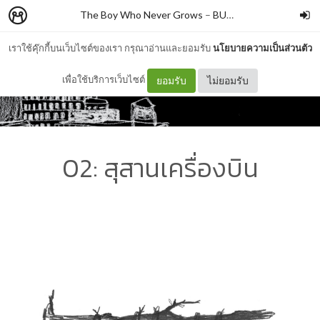
The Boy Who Never Grows
–
BUNBOOKISH
เราใช้คุ๊กกี้บนเว็บไซต์ของเรา กรุณาอ่านและยอมรับ
นโยบายความเป็นส่วนตัว
เพื่อใช้บริการเว็บไซต์
ยอมรับ
ไม่ยอมรับ
02: สุสานเครื่องบิน