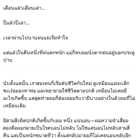
เดือนแล้วเดือนเล่า...
ปีแล้วปีเล่า...
เวลาผ่านไปนานจนแม่เริ่มทำใจ
แต่แล้วในคืนหนึ่งที่ฝนตกหนัก แม่ก็พบผมนั่งตากฝนอยู่นอกประตู
บ้าน
นับตั้งแต่นั้น เราสองคนก็เริ่มต้นชีวิตกันใหม่ ดูเหมือนแม่จะเลิก
ชะเง้อมองหาพ่อ และพยายามใช้ชีวิตตามปกติ เหมือนไม่เคยมี
อะไรเกิดขึ้น แต่สุดท้ายผมก็ต้องยอมรับว่ามีบางอย่างในตัวผมที่ไม่
เหมือนเดิม
มีสามสิ่งผิดปกติเกิดขึ้นกับผม หนึ่ง แน่นอน—ผมความจำเสื่อม
สองคือผมกลายเป็นโรคนอนไม่หลับ ไม่ใช่แค่นอนไม่หลับสามสี่
คืน แต่เป็นหนักขนาดที่ว่า ตั้งแต่กลับมาผมก็ไม่เคยนอนหลับอีก