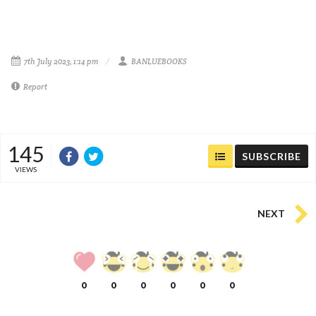
7th July 2023, 1:14 pm
BANLUEBOOKS
Report
145
SUBSCRIBE
VIEWS
NEXT
0
0
0
0
0
0