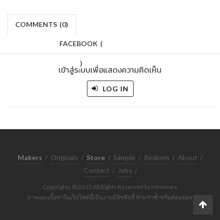
COMMENTS
(
0)
FACEBOOK
(
)
เข้าสู่ระบบเพื่อแสดงความคิดเห็น
LOG IN
Makers
/
Originals
/
Store
/
Sample
/
Redeem
/
About
/
Contact
/
Jobs
/
Copyrights © 2015 All Rights Reserved by Minimore
ภาพและเนื้อหาในเว็บไซต์นี้เป็นงานมีลิขสิทธิ์ ห้ามทำซ้ำหรือดัดแปลง