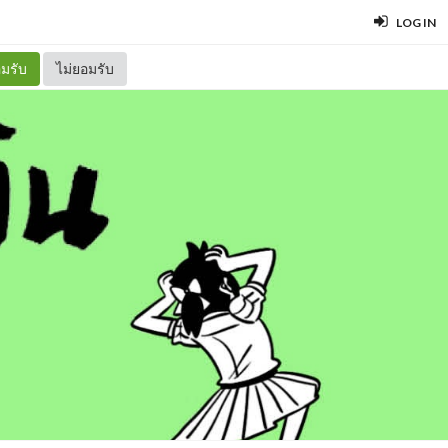
LOG IN
มรับ
ไม่ยอมรับ