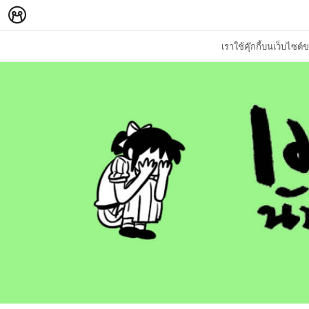
เราใช้คุ๊กกี้บนเว็บไซ