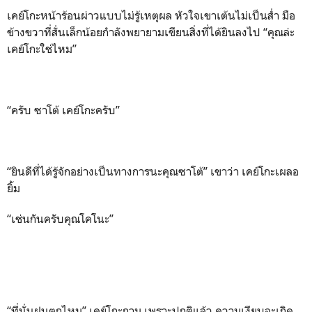
เคย์โกะหน้าร้อนผ่าวแบบไม่รู้เหตุผล หัวใจเขาเต้นไม่เป็นส่ำ มือ
ข้างขวาที่สั่นเล็กน้อยกำลังพยายามเขียนสิ่งที่ได้ยินลงไป “คุณล่ะ
เคย์โกะใช่ไหม”
“ครับ ซาโต้ เคย์โกะครับ”
“ยินดีที่ได้รู้จักอย่างเป็นทางการนะคุณซาโต้” เขาว่า เคย์โกะเผลอ
ยิ้ม
“เช่นกันครับคุณโคโนะ”
“ที่นั่นฝนตกไหม” เคย์โกะถาม เพราะปกติแล้ว ความเงียบจะเกิด