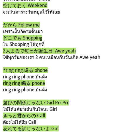
空けておく Weekend
จะเว้นตารางวันหยุดไว้ให้เลย
だから Follow me
เพราะงั้นก็ตามชั้นมา
どこでも Shopping
ไป Shopping ได้ทุกที่
2人まるで毎日が誕生日 Awe yeah
ใช้ทุกวันของเรา 2 คนเหมือนกับวันเกิด Awe yeah
*ring ring 鳴る phone
ring ring phone มันดัง
ring ring 鳴る phone
ring ring phone มันดัง
遊びの関係じゃない Girl Prr Prr
ไม่ได้แค่มาเล่นกับใจนะ Girl
きっと君からの Call
ต้องไม่ได้ลืม Call
忘れてる訳じゃないよ Girl