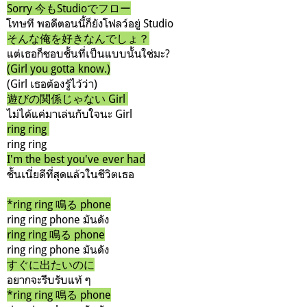
Sorry 今もStudioでフロー
โทษที พอดีตอนนี้ก็ยังโฟลว์อยู่ Studio
そんな俺を好きなんでしょ？
แต่เธอก็ชอบชั้นที่เป็นแบบนั้นใช่มะ?
(Girl you gotta know.)
(Girl เธอต้องรู้ไว้ว่า)
遊びの関係じゃない Girl
ไม่ได้แค่มาเล่นกับใจนะ Girl
ring ring
ring ring
I'm the best you've ever had
ชั้นเนี่ยดีที่สุดแล้วในชีวิตเธอ
*ring ring 鳴る phone
ring ring phone มันดัง
ring ring 鳴る phone
ring ring phone มันดัง
すぐに出たいのに
อยากจะรีบรับแท้ ๆ
*ring ring 鳴る phone