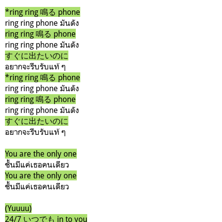
*ring ring 鳴る phone
ring ring phone มันดัง
ring ring 鳴る phone
ring ring phone มันดัง
すぐに出たいのに
อยากจะรีบรับแท้ ๆ
*ring ring 鳴る phone
ring ring phone มันดัง
ring ring 鳴る phone
ring ring phone มันดัง
すぐに出たいのに
อยากจะรีบรับแท้ ๆ
You are the only one
ชั้นมีแค่เธอคนเดียว
You are the only one
ชั้นมีแค่เธอคนเดียว
(Yuuuu)
24/7 いつでも in to you