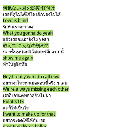
何気ない 君の態度 釘付け
เธอที่ดูไม่ได้ใส่ใจ เลิกมองไม่ได้
Love is blind
รักทำเราตาบอด
What you gonna do yeah
แล้วเธอจะเอายังไง yeah
教えて こんなの初めて
บอกชั้นหน่อยสิ ไม่เคยรู้สึกแบบนี้
show me again
ทำให้ดูอีกทีสิ
Hey I really want to call now
อยากจะโทรหาเธอตอนนี้จริง ๆ เลย
We're always missing each other
เราก็เอาแต่พลาดกันไปมา
But it's OK
แต่ก็ไม่เป็นไร
I want to make up for that
อยากจะชดใช้ให้กับเธอ
next time like a baller