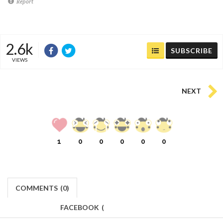
Report
2.6k
SUBSCRIBE
VIEWS
NEXT
1
0
0
0
0
0
COMMENTS
(
0)
FACEBOOK
(