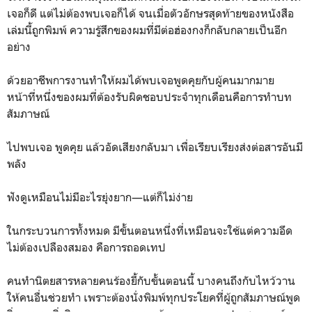
เจอก็ดี แต่ไม่ต้องพบเจอก็ได้ จนเมื่อตัวอักษรสุดท้ายของหนังสือ
เล่มนี้ถูกพิมพ์ ความรู้สึกของผมที่มีต่อฮ่องกงก็กลับกลายเป็นอีก
อย่าง
ด้วยอาชีพการงานทำให้ผมได้พบเจอพูดคุยกับผู้คนมากมาย
หน้าที่หนึ่งของผมที่ต้องรับผิดชอบประจำทุกเดือนคือการทำบท
สัมภาษณ์
ไปพบเจอ พูดคุย แล้วอัดเสียงกลับมา เพื่อเรียบเรียงส่งต่อสารอันมี
พลัง
ฟังดูเหมือนไม่มีอะไรยุ่งยาก—แต่ก็ไม่ง่าย
ในกระบวนการทั้งหมด มีขั้นตอนหนึ่งที่เหมือนจะใช้แต่ความอึด
ไม่ต้องเปลืองสมอง คือการถอดเทป
คนทำนิตยสารหลายคนร้องยี้กับขั้นตอนนี้ บางคนถึงกับไหว้วาน
ให้คนอื่นช่วยทำ เพราะต้องนั่งพิมพ์ทุกประโยคที่ผู้ถูกสัมภาษณ์พูด