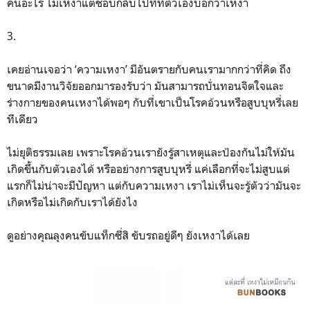
คนอะไร ไม่เหงาแต่ชอบกลับไปที่ที่ตัวเองบอกว่าเหงา
3.
เคยอ่านเจอว่า ‘ความเหงา’ มีอันตรายกับคนเรามากกว่าที่คิด ถึง
ขนาดมีงานวิจัยออกมารองรับว่า มันสามารถบั่นทอนจิตใจและ
ร่างกายของคนเหงาได้พอๆ กับที่เขาเป็นโรคอ้วนหรือสูบบุหรี่เลย
ทีเดียว
ไม่ยุติธรรมเลย เพราะโรคอ้วนเรายังรู้สาเหตุและป้องกันไม่ให้มัน
เกิดขึ้นกับตัวเองได้ หรืออย่างการสูบบุหรี่ แค่เลือกที่จะไม่สูบแต่
แรกก็ไม่น่าจะมีปัญหา แต่กับความเหงา เราไม่เห็นจะรู้ตัวว่ามันจะ
เกิดหรือไม่เกิดกับเราได้ยังไง
ดูอย่างคุณลุงคนขับแท็กซี่สิ ขับรถอยู่ดีๆ ยังเหงาได้เลย