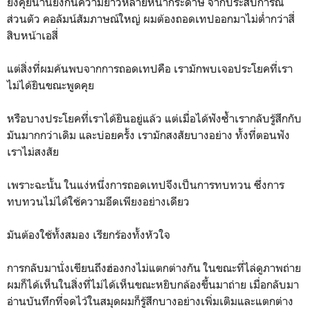
ยิ่งคุยนานยิ่งกินความยาวหลายหน้ากระดาษ จากประสบการณ์
ส่วนตัว คอลัมน์สัมภาษณ์ใหญ่ ผมต้องถอดเทปออกมาไม่ต่ำกว่าสี่
สิบหน้าเอสี่
แต่สิ่งที่ผมค้นพบจากการถอดเทปคือ เรามักพบเจอประโยคที่เรา
ไม่ได้ยินขณะพูดคุย
หรือบางประโยคที่เราได้ยินอยู่แล้ว แต่เมื่อได้ฟังซ้ำเรากลับรู้สึกกับ
มันมากกว่าเดิม และบ่อยครั้ง เรามักสงสัยบางอย่าง ทั้งที่ตอนฟัง
เราไม่สงสัย
เพราะฉะนั้น ในแง่หนึ่งการถอดเทปจึงเป็นการทบทวน ซึ่งการ
ทบทวนไม่ได้ใช้ความอึดเพียงอย่างเดียว
มันต้องใช้ทั้งสมอง เรียกร้องทั้งหัวใจ
การกลับมานั่งเขียนถึงฮ่องกงไม่แตกต่างกัน ในขณะที่ไล่ดูภาพถ่าย
ผมก็ได้เห็นในสิ่งที่ไม่ได้เห็นขณะหยิบกล้องขึ้นมาถ่าย เมื่อกลับมา
อ่านบันทึกที่จดไว้ในสมุดผมก็รู้สึกบางอย่างเพิ่มเติมและแตกต่าง