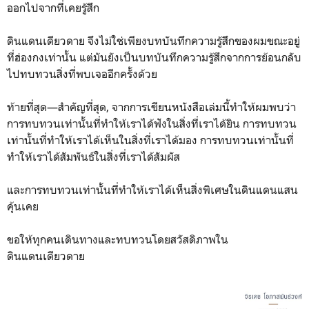
ออกไปจากที่เคยรู้สึก
ดินแดนเดียวดาย จึงไม่ใช่เพียงบทบันทึกความรู้สึกของผมขณะอยู่
ที่ฮ่องกงเท่านั้น แต่มันยังเป็นบทบันทึกความรู้สึกจากการย้อนกลับ
ไปทบทวนสิ่งที่พบเจออีกครั้งด้วย
ท้ายที่สุด—สำคัญที่สุด, จากการเขียนหนังสือเล่มนี้ทำให้ผมพบว่า
การทบทวนเท่านั้นที่ทำให้เราได้ฟังในสิ่งที่เราได้ยิน การทบทวน
เท่านั้นที่ทำให้เราได้เห็นในสิ่งที่เราได้มอง การทบทวนเท่านั้นที่
ทำให้เราได้สัมพันธ์ในสิ่งที่เราได้สัมผัส
และการทบทวนเท่านั้นที่ทำให้เราได้เห็นสิ่งพิเศษในดินแดนแสน
คุ้นเคย
ขอให้ทุกคนเดินทางและทบทวนโดยสวัสดิภาพใน
ดินแดนเดียวดาย