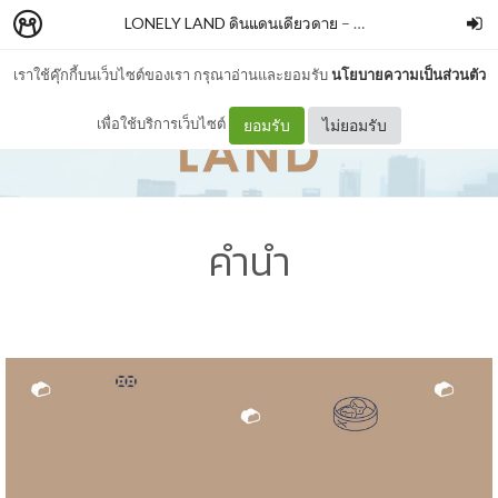
LONELY LAND ดินแดนเดียวดาย
–
BUNBOOKISH
เราใช้คุ๊กกี้บนเว็บไซต์ของเรา กรุณาอ่านและยอมรับ
นโยบายความเป็นส่วนตัว
เพื่อใช้บริการเว็บไซต์
ยอมรับ
ไม่ยอมรับ
คำนำ