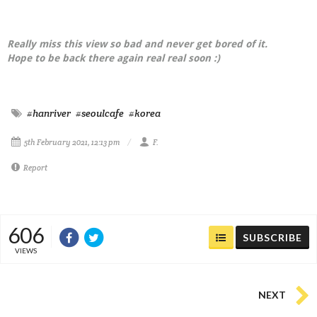
Really miss this view so bad and never get bored of it.
Hope to be back there again real real soon :)
#hanriver
#seoulcafe
#korea
5th February 2021, 12:13 pm
F.
Report
606
SUBSCRIBE
VIEWS
NEXT