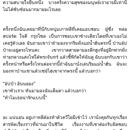
ความสบายใจยืนหนึ่ง บางครั้งความสุขของมนุษย​์เราอาจมีเท่านี้
ไม่ได้ซับซ้อน​มากมายอะไรเลย
ครั้งหนึ่งฉันเคยมาที่นี่กับหนุ่มเกาหลีที่เคยแอบชอบ ผู้ซึ่ง หล่อ
สปอร์ต​ ใจดี กรุงโซล เป็นการชอบเขาข้างเดียวโดยที่เขาเองไม่
เคยรู้ตัวเลย ฉันถามเขาว่าถ้ามองจากริมฝั่งแม่น้ำฮันตรงนี้ บ้านอ้ป
ป้าจะอยู่ตรงไหนคะ เขากวาดสายตามองตึกสูงที่อยู่อีกฟากฝั่ง
ท่ามกลางแสงไฟใต้พระจันทร์ แล้วชี้พิกัดให้ฉันดู ฉันบอกกับเขาว่า
ครั้งหน้าหรือครั้งไหนต่อจากนี้ถ้าฉันมานั่งเล่นริมแม่น้ำฮัน ฉันจะ
มองหาบ้านเขาแล้วเซย์ไฮเขาจากตรงนี้ แล้วบอกว่า
“อ้ปป้า อันนยอง”
เขาหัวเราะ หันมามองฉันเต็มตา แล้วบอกว่า
“ทำไมเธอน่ารักแบบนี้”
อะ แน่นอน อยู่เกาหลีต้องทำตัวควีโยมีเข้าไว้ เรานั่งคุยกันทุกเรื่อง
สารพัดเรื่องราวที่ผ่านมาในชีวิต เรื่องงานที่เขาต้องรับผิดชอบ