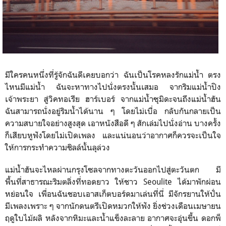
มีใครคนหนึ่งที่รู้จักฉันดีเคยบอกว่า ฉันเป็นโรคหลงรักแม่น้ำ ตรง
ไหนมีแม่น้ำ ฉันจะหาทางไปนั่งตรงนั้นเสมอ จากริมแม่น้ำปิง
เจ้าพระยา สู่วิคทอเรีย ฮาร์เบอร์ จากแม่น้ำซุมิดะจนถึงแม่น้ำฮัน
ฉันสามารถนั่งอยู่ริมน้ำได้นาน ๆ โดยไม่เบื่อ กลับกันกลายเป็น
ความสบายใจอย่างสูงสุด เอาหนังสือดี ๆ สักเล่มไปนั่งอ่าน บางครั้ง
ก็เสียบหูฟังโดยไม่เปิดเพลง และแน่นอนว่าอากาศก็ควรจะเป็นใจ
ให้การกระทำความชิลล์นั้นลุล่วง
แม่น้ำฮันจะไหลผ่านกรุงโซลจากทางตะวันออกไปสู่ตะวันตก มี
พื้นที่สาธารณะริมตลิ่งที่ทอดยาว ให้ชาว Seoulite ได้มาพักผ่อน
หย่อนใจ เพื่อนฉันชอบเอาสเก็ตบอร์ด​มาเล่นที่นี่ มีจักรยาน​ให้ปั่น
มีเพลงเพราะ ๆ จากนักดนตรีเปิดหมวกให้ฟัง ยิ่งช่วงเดือนเมษา​ยน
ฤดูใบไม้ผลิ หลังจากหิมะและน้ำแข็ง​ละลาย อากาศ​จะอุ่นขึ้น ดอกพ็