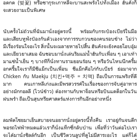
อดกด (벚꽃)​ หรือซากุระเกาหลี​จะบานสะพรั่งไปทั้งเมือง ฮันคั
งก็
จะสวยงามเป็น​พิเศษ
นับ​ครั้งไม่ถ้วนที่ฉันมานั่งอ
ยู่ตรงนี้ พร้อมกับกระป๋องเบียร์ในมือ
และเสียบหูฟังป้องกันตัวเองจากการรบกวนของคนรอบข้าง ไม่ว่า
มีเรื่องร้อนใจอะไร สิ่งนั้นจะมลายหายไปสิ้น ฮันคังจะยังคอยโอบอุ้ม
และเยียวยาเสมอ ฉันชอบมานั่งเล่นริมแม่น้ำฮันกับเพื่อน ๆ เอาเท้า
มาแช่น้ำเย็น ๆ บางทีก็นั่งทานรามยอนร้อน ๆ หรือวันไหนนึกครึ้ม
อกครึ้มใจเราก็มีชีแม็กเป็นเพื่อน ชีแม็กคือไก่กับเบียร์ ย่อมาจาก
Chicken กับ Maekju (
치킨+맥주 = 치맥) ถือเป็นการแพริงที่ดี
มาก คนเกาหลีเก่งและมีพรสวรรค์ในเรื่องของการจับคู่อาหาร
อย่างมักกอลลี (ไวน์ข้าว) ต้องทานกับพาจ็อนหรือบินแดต็อกในวัน
ฝนพรำ ถือเป็นสุนทรียศาสตร์แห่งการกินอีกอย่างหนึ่ง
ลมพัดโชยมาเย็นสบายจนอยากนั่งอยู่ตรงนี้ทั้งคืน เราอยู่กันจนดึก
พอรถไฟฟ้าหมดแล้วเราก็นั่งแท็กซี่กลับบ้าน เพื่อที่ว่าวันต่อไปเรา
จะได้มานั่งชิลล์กันอีก เป็นชีวิตวนลูปที่ดูไม่มีสาระอะไร แต่ก็ได้