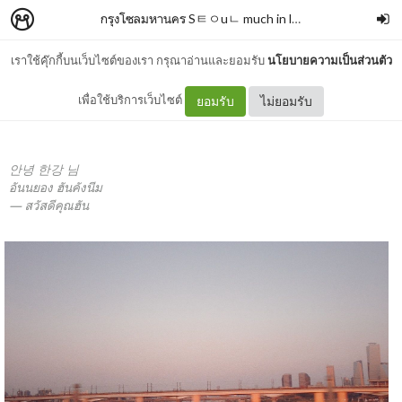
กรุงโซลมหานคร Sㅌㅇuㄴ much in love
–
F.
เราใช้คุ๊กกี้บนเว็บไซต์ของเรา กรุณาอ่านและยอมรับ
นโยบายความเป็นส่วนตัว
안녕 한강 님
เพื่อใช้บริการเว็บไซต์
ยอมรับ
ไม่ยอมรับ
안녕 한강 님
อันนยอง ฮันคังนีม
— สวัสดีคุณฮัน