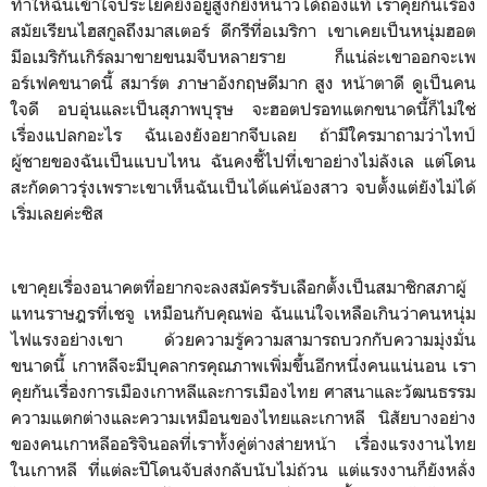
ทำให้ฉันเข้าใจประโยคยิ่งอยู่สูงก็ยิ่งหนาวได้ถ่องแท้ เราคุยกันเรื่อง
สมัยเรียนไฮสกูลถึงมาสเตอร์ ​ดีกรีที่อเมริกา เขาเคยเป็นหนุ่มฮอต
มีอเมริกันเกิร์ลมาขายขนมจีบหลายราย ก็แน่ล่ะเขาออกจะเพ
อร์เฟคขนาดนี้ สมาร์ต ภาษาอังกฤษดีมาก สูง หน้าตาดี ดูเป็นคน
ใจดี อบอุ่นและเป็นสุภาพบุรุษ จะฮอตปรอทแตกขนาดนี้ก็ไม่ใช่
เรื่องแปลกอะไร ฉันเองยังอยากจีบเลย ถ้ามีใครมาถามว่าไทป์
ผู้ชายของฉันเป็นแบบไหน ฉันคงชี้ไปที่เขาอย่างไม่ลังเล แต่โดน
สะกัดดาวรุ่งเพราะเขาเห็นฉันเป็นได้แค่น้องสาว จบตั้งแต่ยังไม่ได้
เริ่มเลยค่ะซิส
เขาคุยเรื่องอนาคตที่อยากจะลงสมัครรับเลือกตั้งเป็นสมาชิกสภาผู้
แทนราษฎรที่เชจู เหมือนกับคุณพ่อ ฉันแน่ใจเหลือเกินว่าคนหนุ่ม
ไฟแรงอย่างเขา ด้วยความรู้​ความสามารถ​บวกกับความมุ่งมั่น
ขนาดนี้ เกาหลีจะมีบุคลากร​คุณภาพเพิ่มขึ้นอีกหนึ่งคนแน่นอน เรา
คุยกันเรื่องการเมืองเกาหลี​และการเมืองไทย ศาสนาและวัฒนธรรม
ความแตกต่างและความเหมือนของไทยและเกาหลี นิสัยบางอย่าง
ของคนเกาหลีออริจินอลที่เราทั้งคู่​ต่างส่ายหน้า เรื่องแรงงานไทย
ในเกาหลี ที่แต่ละปีโดนจับส่งกลับนับไม่ถ้วน แต่แรงงานก็ยังหลั่ง