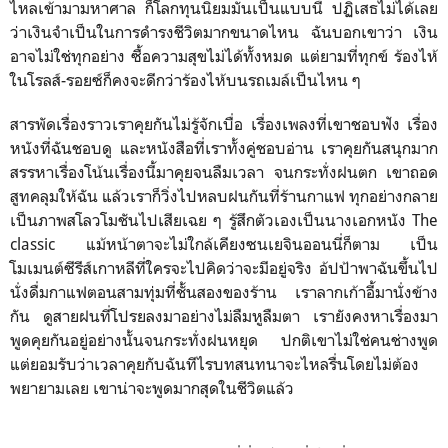
ไหล​เข้ามามหาศาล ก็โลกทุนนิยมมันเป็นแบบนี้ ปฏิเสธ​ไม่ได้เลย
ว่าเงินจำเป็นในการดำรงชีวิตมากขนาดไหน ฉันบอกเขาว่า เงิน
อาจไม่ใช่ทุกอย่าง ซื้อความสุขไม่ได้ทั้งหมด แต่ยามที่ทุกข์​ ร้องไห้
ในโรลส์-รอยซ์ก็คงจะดีกว่าร้องไห้บนรถเมล์เป็นไหน ๆ
สารพัดเรื่องราวเราคุยกันไม่รู้​จักเบื่อ เรื่องเพลงที่เขาชอบฟัง เรื่อง
หนังที่ฉันชอบดู และหนังสือที่เราทั้งคู่ชอบอ่าน เราคุยกันสนุกมาก
สรรหาเรื่องโน้นเรื่องนี้มาคุยจนลืมเวลา จนกระทั่งฝนตก เขาถอด
สูทคลุมให้ฉัน แล้วเราก็วิ่งไปหลบฝนกันที่ร้านกาแฟ ทุกอย่างกลาย
เป็นภาพสโลวโมชันไปเสียเฉย ๆ รู้สึกตัวเองเป็นนางเอกหนัง The
classic แม้หน้าตาจะไม่ใกล้เคียงซนเยจินออนนี่ก็ตาม เป็น
โมเมนต์ซีรีส์เกาหลีที่ใครจะไปคิดว่าจะมีอยู่จริง อ้ปป้าพาฉันขึ้นไป
นั่งดื่มกาแฟตอนสามทุ่มที่ชั้นสองของร้าน เราลากเก้าอี้มานั่งข้าง
กัน ดูสายฝนที่โปรยลงมาอย่างไม่ลืมหูลืมตา เรายังคงหาเรื่องมา
พูดคุยกันอยู่​อย่างนั้นจนกระทั่ง​ฝนหยุด ปกติเขาไม่ใช่คนช่างพูด
แต่ยอมรับว่าเวลาคุยกับฉันทีไรบทสนทนา​จะไหลรื่นโดยไม่ต้อง
พยายามเลย เขาน่าจะพูดมากสุดในชีวิตแล้ว