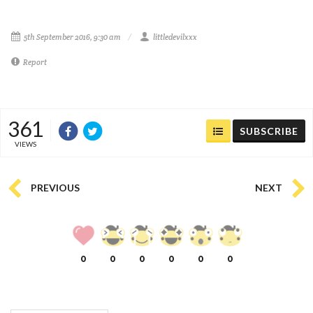
5th September 2016, 9:30 am
littledevilxxx
Report
361
SUBSCRIBE
VIEWS
PREVIOUS
NEXT
0
0
0
0
0
0