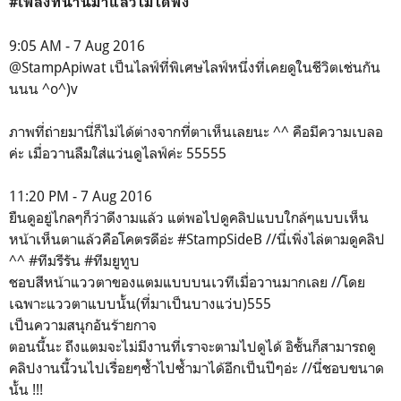
#เพลงที่นานมาแล้วไม่ได้ฟัง
9:05 AM - 7 Aug 2016
@StampApiwat เป็นไลฟ์ที่พิเศษไลฟ์หนึ่งที่เคยดูในชีวิตเช่นกัน
นนน ^o^)v
ภาพที่ถ่ายมานี่ก็ไม่ได้ต่างจากที่ตาเห็นเลยนะ ^^ คือมีความเบลอ
ค่ะ เมื่อวานลืมใส่แว่นดูไลฟ์ค่ะ 55555
11:20 PM - 7 Aug 2016
ยืนดูอยู่ไกลๆก็ว่าดีงามแล้ว แต่พอไปดูคลิปแบบใกล้ๆแบบเห็น
หน้าเห็นตาแล้วคือโคตรดีอ่ะ #StampSideB //นี่เพิ่งไล่ตามดูคลิป
^^ #ทีมรีรัน #ทีมยูทูบ
ชอบสีหน้าแววตาของแตมแบบบนเวทีเมื่อวานมากเลย //โดย
เฉพาะแววตาแบบนั้น(ที่มาเป็นบางแว่บ)555
เป็นความสนุกอันร้ายกาจ
ตอนนี้นะ ถึงแตมจะไม่มีงานที่เราจะตามไปดูได้ อิชั้นก็สามารถดู
คลิปงานนี้วนไปเรื่อยๆซ้ำไปซ้ำมาได้อีกเป็นปีๆอ่ะ //นี่ชอบขนาด
นั้น !!!