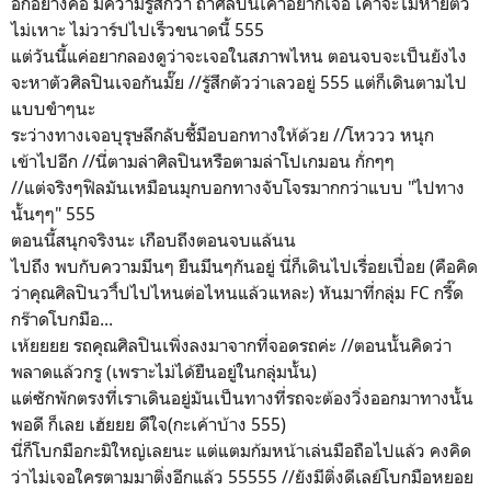
อีกอย่างคือ มีความรู้สึกว่า ถ้าศิลปินเค้าอยากเจอ เค้าจะไม่หายตัว
ไม่เหาะ ไม่วาร์ปไปเร็วขนาดนี้ 555
แต่วันนี้แค่อยากลองดูว่าจะเจอในสภาพไหน ตอนจบจะเป็นยังไง
จะหาตัวศิลปินเจอกันมั๊ย //รู้สึกตัวว่าเลวอยู่ 555 แต่ก็เดินตามไป
แบบขำๆนะ
ระว่างทางเจอบุรุษลึกลับชี้มือบอกทางให้ด้วย //โหววว หนุก
เข้าไปอีก //นี่ตามล่าศิลปินหรือตามล่าโปเกมอน กั่กๆๆ
//แต่จริงๆฟิลมันเหมือนมุกบอกทางจับโจรมากกว่าแบบ "ไปทาง
นั้นๆๆ" 555
ตอนนี้สนุกจริงนะ เกือบถึงตอนจบแล้นน
ไปถึง พบกับความมึนๆ ยืนมึนๆกันอยู่ นี่ก็เดินไปเรื่อยเปื่อย (คือคิด
ว่าคุณศิลปินวาี์ปไปไหนต่อไหนแล้วแหละ) หันมาที่กลุ่ม FC กรี๊ด
กร๊าดโบกมือ...
เห้ยยยย รถคุณศิลปินเพิ่งลงมาจากที่จอดรถค่ะ //ตอนนั้นคิดว่า
พลาดแล้วกรู (เพราะไม่ได้ยืนอยู่ในกลุ่มนั้น)
แต่ซักพักตรงที่เราเดินอยู่มันเป็นทางที่รถจะต้องวิ่งออกมาทางนั้น
พอดี ก็เลย เฮ้ยยย ดีใจ(กะเค้าบ้าง 555)
นี่ก็โบกมือกะมิใหญ่เลยนะ แต่แตมก้มหน้าเล่นมือถือไปแล้ว คงคิด
ว่าไม่เจอใครตามมาติ่งอีกแล้ว 55555 //ยังมีติ่งดีเลย์โบกมือหยอย