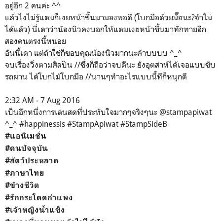
อยู่อีก 2 คนค่ะ ^^
แล้วไงไม่รู้แตมก็เงยหน้าขึ้นมามองพอดี (โบกมือด้วยมั๊ยนะ?จำไม่
ได้แล้ว) นี่เดาว่าน้องนิวคงบอกให้แตมเงยหน้าขึ้นมาทักทายอีก
สองคนตรงนี้หน่อย
อันนี้เดา แต่ถ้าใช่ก็ขอบคุณน้องนิวมากนะค้าบบบบ ^_^
จบเรื่องวิ่งตามศิลปิน //ซึ่งก็ถือว่าจบดีนะ ยังอุตส่าห์ได้เจอแบบขับ
รถผ่าน ได้โบกไม้โบกมือ //นานๆทำอะไรแบบนี้ทีก็หนุกดี
2:32 AM - 7 Aug 2016
เป็นอีกหนึ่งการเล่นสดที่ประทับใจมากๆจริงๆนะ @stampapiwat
^_^ #happinessis #StampApiwat #StampSideB
#แอนิเมชั่น
#คนปัจจุบัน
#สัตว์ประหลาด
#ภาษาไทย
#ข้างชีวิต
#รักกระโดดกำแพง
#เจ้าหญิงน้ำแข็ง