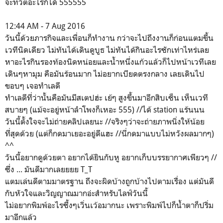
จะทวิตอะไรก็ได้ 555555
12:44 AM - 7 Aug 2016
วันนี้ด้วยภารกิจและเพื่อนก็ทำงาน กว่าจะไปถึงงานก็ก่อนแตมขึ้น
เวทีนิดเดียว ไม่ทันได้เดินดูบูธ ไม่ทันได้กินอะไรซักเท่าไหร่เลย
หาอะไรกินรองท้องนิดหน่อยและน้ำหนึ่งแก้วแล้วก็ไปหน้าเวทีเลย
เดินๆหามุม คือมันร้อนมาก ไม่อยากเบียดตรงกลาง เลยเดินไป
ขอบๆ เจอทำเลดี
ทำเลดีที่ว่านั้นคือมันมีสเตปฮ่ะ เย้ๆ สูงขึ้นมาอีกสิบเซ็น เห็นเวที
สบายๆ (แม้จะอยู่หน้าลำโพงก็เหอะ 555) //ได้ station แร้นนน
วันนี้ตั้งใจจะไม่ถ่ายคลิปเลยนะ //จริงๆว่าจะถ่ายภาพนิ่งให้น้อย
ที่สุดด้วย (แต่ก็กดมาเยอะอยู่ดีแฮะ //นี่กดมาแบบไม่หวังผลมากๆ)
^^
วันนี้อยากดูด้วยตา อยากได้ยินกับหู อยากเก็บบรรยากาศเพียวๆ //
ซึ่ง ... มันดีมากเลยยยย T_T
แตมเล่นดีตามมาตรฐาน ถึงจะผิดบ้างถูกบ้างไปตามเรื่อง แต่มันดี
กับหัวใจและวิญญาณมากอ่ะสำหรับไลฟ์วันนี้
ไม่อยากพิมพ์อะไรซึ้งๆเวิ่นเว้อมากนะ เพราะพิมพ์ไปก็น้ำตาก็ปริ่ม
มาอีกแล้ว