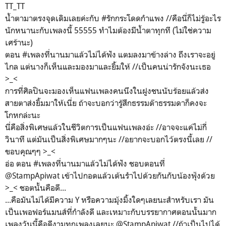
TT_TT
น้ำตามาตรงจุดเดิมเลยค่ะกับ #รักกระโดดกำแพง //คือนี่ก็ไม่รู้อะไร
นักหนานะกับเพลงนี้ 55555 ทำไมต้องมีน้ำตาทุกที (ไม่ใช่ความ
เศร้านะ)
ตอน #เพลงที่นานมาแล้วไม่ได้ฟัง แตมลงมาข้างล่าง ถึงเราจะอยู่
ไกล แต่นางก็เห็นและมองมาและยิ้มให้ //เป็นคนน่ารักจังนะเธอ
>_<
การที่ศิลปินจะมองเห็นแฟนเพลงคนนึงในฝูงชนนับร้อยแล้วส่ง
สายตาส่งยิ้มมาให้เนี่ย ถ้าจะบอกว่ารู้สึกธรรมด๊าธรรมดาก็คงจะ
โกหกล่ะนะ
นี่คือสิ่งพิเศษแล้วในชีวิตการเป็นแฟนเพลงอ่ะ //อาจจะแค่ไม่กี่
วินาที แต่มันเป็นสิ่งพิเศษมากๆนะ //อยากจะบอกไว้ตรงนี้เลย //
ขอบคุณๆๆ >_<
อ่อ ตอน #เพลงที่นานมาแล้วไม่ได้ฟัง ชอบตอนที่
@StampApiwat เข้าไปกอดแล้วเต้นรำไปด้วยกันกับน้องฟุ้งด้วย
>_< ชอตนั้นคือดี...
...คือมันไม่ได้มีความ Y หรือความมุ้งมิ้งใดๆเลยนะสำหรับเรา มัน
เป็นเพอฟอร์แมนส์ที่กำลังดี และเหมาะกับบรรยากาศตอนนั้นมาก
เพลงวันนี้คือดีงามทุกเพลงเลยนะ @StampApiwat //ถ้าเป็นไปได้