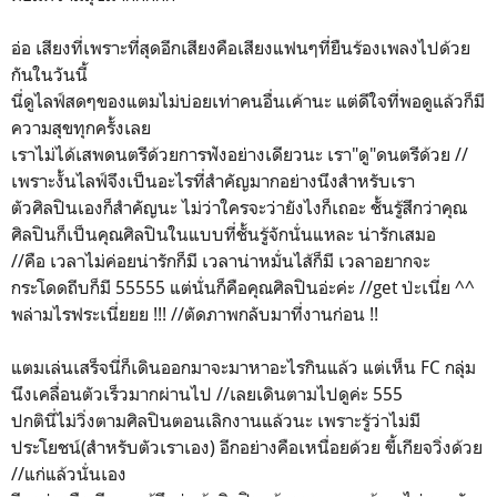
อ่อ เสียงที่เพราะที่สุดอีกเสียงคือเสียงแฟนๆที่ยืนร้องเพลงไปด้วย
กันในวันนี้
นี่ดูไลฟ์สดๆของแตมไม่บ่อยเท่าคนอื่นเค้านะ แต่ดีใจที่พอดูแล้วก็มี
ความสุขทุกครั้งเลย
เราไม่ได้เสพดนตรีด้วยการฟังอย่างเดียวนะ เรา"ดู"ดนตรีด้วย //
เพราะงั้นไลฟ์จึงเป็นอะไรที่สำคัญมากอย่างนึงสำหรับเรา
ตัวศิลปินเองก็สำคัญนะ ไม่ว่าใครจะว่ายังไงก็เถอะ ชั้นรู้สึกว่าคุณ
ศิลปินก็เป็นคุณศิลปินในแบบที่ชั้นรู้จักนั่นแหละ น่ารักเสมอ
//คือ เวลาไม่ค่อยน่ารักก็มี เวลาน่าหมั่นไส้ก็มี เวลาอยากจะ
กระโดดถีบก็มี 55555 แต่นั่นก็คือคุณศิลปินอ่ะค่ะ //get ป่ะเนี่ย ^^
พล่ามไรฟระเนี่ยยย !!! //ตัดภาพกลับมาที่งานก่อน !!
แตมเล่นเสร็จนี่ก็เดินออกมาจะมาหาอะไรกินแล้ว แต่เห็น FC กลุ่ม
นึงเคลื่อนตัวเร็วมากผ่านไป //เลยเดินตามไปดูค่ะ 555
ปกตินี่ไม่วิ่งตามศิลปินตอนเลิกงานแล้วนะ เพราะรู้ว่าไม่มี
ประโยชน์(สำหรับตัวเราเอง) อีกอย่างคือเหนื่อยด้วย ขี้เกียจวิ่งด้วย
//แก่แล้วนั่นเอง