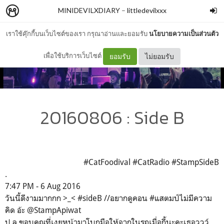
MINIDEVILXDIARY
–
littledevilxxx
เราใช้คุ๊กกี้บนเว็บไซต์ของเรา กรุณาอ่านและยอมรับ
นโยบายความเป็นส่วนตัว
เพื่อใช้บริการเว็บไซต์
ยอมรับ
ไม่ยอมรับ
20160806 : Side B
#CatFoodival #CatRadio #StampSideB
.
7:47 PM - 6 Aug 2016
วันนี้ดีงามมากกก >_< #sideB //อยากดูคอน #แสตมป์ไม่มีความ
คิด อ้ะ @StampApiwat
ป.ล.ขอบคุณที่เงยหน้ามาโบกมือให้จากในรถเมื่อกี้นะคะเธอววว์