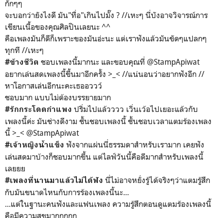
กั่กๆๆ
จะบอกว่ายังไงดี มัน"ทื่อ"เกินไปมั๊ง ? //เหะๆ นี่บังอาจวิจารณ์การ
เขียนเนื้อของคุณศิลปินเลยนะ ^^
คือเพลงมันก็ดีก็เพราะของมันอ่ะนะ แต่เราฟังแล้วมันขัดๆแปลกๆ
ทุกที //เหะๆ
ชอบเพลงนี้มากนะ และขอบคุณที่ @StampApiwat
#ข้างชีวิต
อยากเล่นสดเพลงนี้ขึ้นมาอีกครั้ง >_< //แน่นอนว่าอยากฟังอีก //
หาโอกาสเล่นอีกนะคะเธออววว์
ชอบมาก แบบไม่ต้องบรรยายมาก
ปริ่มไปแล้วววว เวิ่นเว้อไปเยอะแล้วกับ
#รักกระโดดกำแพง
เพลงนี้ค่ะ มันช่างดีงาม ชั้นชอบเพลงนี้ ชั้นชอบเวลาแตมร้องเพลง
นี้ >_< @StampApiwat
ฟังจากแผ่นนี่ธรรมดาสำหรับเรามาก เคยฟัง
#เจ้าหญิงน้ำแข็ง
เล่นสดมาบ้างก็ชอบมากขึ้น แต่ไลฟ์วันนี้คือดีมากสำหรับเพลงนี้
เลยยย
นี่ไม่อาจหยั่งรู้ได้จริงๆว่าแตมรู้สึก
#เพลงที่นานมาแล้วไม่ได้ฟัง
กับมันขนาดไหนกับการร้องเพลงนี้นะ...
...แต่ในฐานะคนฟังและแฟนเพลง ความรู้สึกตอนดูแตมร้องเพลงนี้
คือมีความสุขมากกกกก