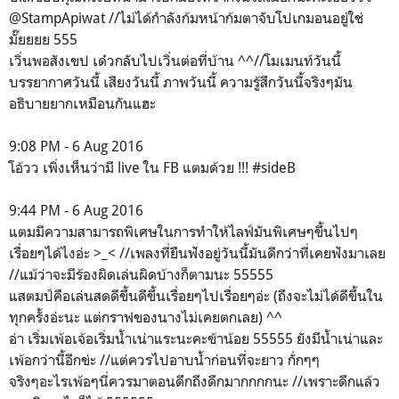
@StampApiwat //ไม่ได้กำลังก้มหน้าก้มตาจับโปเกมอนอยู่ใช่
มั๊ยยยย 555
เวิ่นพอสังเขป เด๋วกลับไปเวิ่นต่อที่บ้าน ^^//โมเมนท์วันนี้
บรรยากาศวันนี้ เสียงวันนี้ ภาพวันนี้ ความรู้สึกวันนี้จริงๆมัน
อธิบายยากเหมือนกันแฮะ
9:08 PM - 6 Aug 2016
โอ้วว เพิ่งเห็นว่ามี live ใน FB แตมด้วย !!! #sideB
9:44 PM - 6 Aug 2016
แตมมีความสามารถพิเศษในการทำให้ไลฟ์มันพิเศษๆขึ้นไปๆ
เรื่อยๆได้ไงอ่ะ >_< //เพลงที่ยืนฟังอยู่วันนี้มันดีกว่าที่เคยฟังมาเลย
//แม้ว่าจะมีร้องผิดเล่นผิดบ้างก็ตามนะ 55555
แสตมป์คือเล่นสดดีขึ้นดีขึ้นเรื่อยๆไปเรื่อยๆอ่ะ (ถึงจะไม่ได้ดีขึ้นใน
ทุกครั้งอ่ะนะ แต่กราฟของนางไม่เคยตกเลย) ^^
อ่า เริ่มเพ้อเจ้อเริ่มน้ำเน่าแระนะคะข้าน้อย 55555 ยังมีน้ำเน่าและ
เพ้อกว่านี้อีกข่ะ //แต่ควรไปอาบน้ำก่อนที่จะยาว กั่กๆๆ
จริงๆอะไรเพ้อๆนี่ควรมาตอนดึกถึงดึกมากกกกนะ //เพราะดึกแล้ว