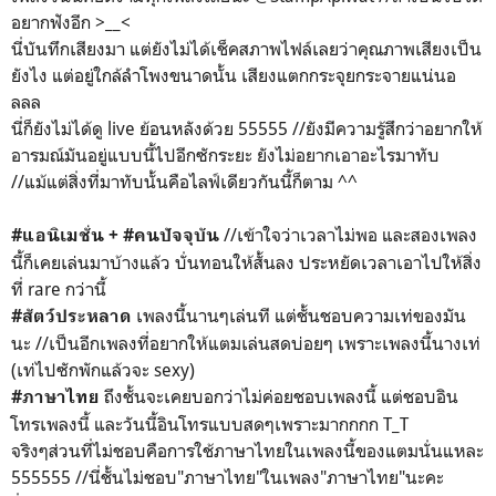
อยากฟังอีก >__<
นี่บันทึกเสียงมา แต่ยังไม่ได้เช็คสภาพไฟล์เลยว่าคุณภาพเสียงเป็น
ยังไง แต่อยู่ใกล้ลำโพงขนาดนั้น เสียงแตกกระจุยกระจายแน่นอ
ลลล
นี่ก็ยังไม่ได้ดู live ย้อนหลังด้วย 55555 //ยังมีความรู้สึกว่าอยากให้
อารมณ์มันอยู่แบบนี้ไปอีกซักระยะ ยังไม่อยากเอาอะไรมาทับ
//แม้แต่สิ่งที่มาทับนั้นคือไลฟ์เดียวกันนี้ก็ตาม ^^
//เข้าใจว่าเวลาไม่พอ และสองเพลง
#แอนิเมชั่น + #คนปัจจุบัน
นี้ก็เคยเล่นมาบ้างแล้ว บั่นทอนให้สั้นลง ประหยัดเวลาเอาไปให้สิ่ง
ที่ rare กว่านี้
เพลงนี้นานๆเล่นที แต่ชั้นชอบความเท่ของมัน
#สัตว์ประหลาด
นะ //เป็นอีกเพลงที่อยากให้แตมเล่นสดบ่อยๆ เพราะเพลงนี้นางเท่
(เท่ไปซักพักแล้วจะ sexy)
ถึงชั้นจะเคยบอกว่าไม่ค่อยชอบเพลงนี้ แต่ชอบอิน
#ภาษาไทย
โทรเพลงนี้ และวันนี้อินโทรแบบสดๆเพราะมากกกก T_T
จริงๆส่วนที่ไม่ชอบคือการใช้ภาษาไทยในเพลงนี้ของแตมนั่นแหละ
555555 //นี่ชั้นไม่ชอบ"ภาษาไทย"ในเพลง"ภาษาไทย"นะคะ