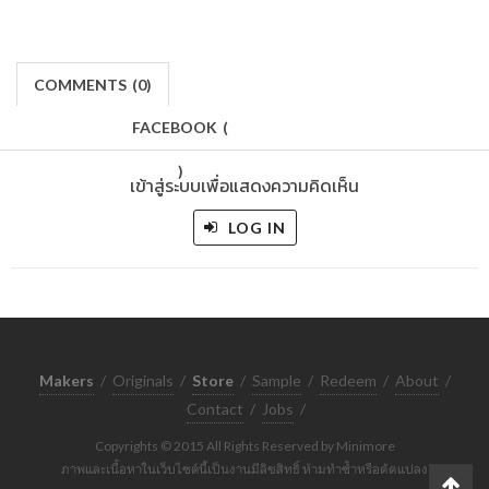
COMMENTS
(
0)
FACEBOOK
(
)
เข้าสู่ระบบเพื่อแสดงความคิดเห็น
LOG IN
Makers
/
Originals
/
Store
/
Sample
/
Redeem
/
About
/
Contact
/
Jobs
/
Copyrights © 2015 All Rights Reserved by Minimore
ภาพและเนื้อหาในเว็บไซต์นี้เป็นงานมีลิขสิทธิ์ ห้ามทำซ้ำหรือดัดแปลง