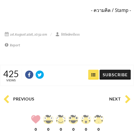
- ความคิด / Stamp -
1st August 2016, 10:52 am
littledevilxxx
Report
425
SUBSCRIBE
VIEWS
PREVIOUS
NEXT
0
0
0
0
0
0