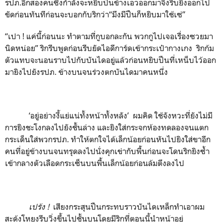
รปภ.อีกสองคนซึ่งกำลังจะหยิบปืนข้างเอวออกมาจึงรีบยิงออกไป
ขัดก่อนทันทีก่อนจะบอกกับริกว่า“มึงมีปืนก็หยิบมาใช้เซ่”
“เปา ! แค่นี้ก่อนนะ ทำตามที่กูบอกละกัน พวกกูไปเจอเรื่องซวยมา
นิดหน่อย” ริกรีบพูดก่อนรีบยัดไอดีการ์ดเข้ากระเป๋ากางเกง ริกก้ม
ตัวแทบจะนอนราบไปกับบันไดอยู่แล้วก่อนหยิบปืนที่เหน็บไว้ออก
มายิงไปยังรปภ. ข้างบนจนร่วงตกบันไดมาคนหนึ่ง
‘อยู่อย่างงี้แย่แน่ทั้งหน้าทั้งหลัง’ ผมคิด ใช้จังหวะที่ยังไม่มี
การยิงชะโงกลงไปยังชั้นล่าง และยิงใส่กระจกห้องทดลองจนแตก
กระเด็นใส่พวกรปภ. ทำให้ตกใจได้เล็กน้อยก่อนหันไปยิงใส่ขาอีก
คนที่อยู่ข้างบนจนทรุดลงไปนั่งคุกเข่ากับพื้นก่อนจะโดนริกยิงซ้ำ
เข้ากลางตัวเลือดกระเซ็นบนพื้นเล็กน้อยก่อนล้มตึงลงไป
เปร้ง
!
เสียงกระสุนปืนกระทบราวบันไดเหล็กทำเอาผม
สะดุ้งโหยงรีบวิ่งขึ้นไปชั้นบนโดยมีริกที่ตอนนี้นำหน้าอยู่