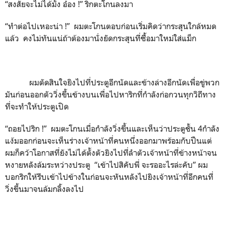
“สงสัยจะไม่ได้มั้ง อ๋อง !” ริกตะโกนลงมา
“ทำต่อไปเหอะน่า !” ผมตะโกนตอบก่อนเริ่มคิดว่ากระสุนใกล้หมด
แล้ว คงไม่ทันแน่ถ้าต้องมานั่งยัดกระสุนที่ซื้อมาใหม่ใส่แม็ก
ผมตัดสินใจยิงไปที่ประตูอีกนัดและข้างล่างอีกนัดเพื่อขู่พวก
มันก่อนออกตัววิ่งขึ้นข้างบนเพื่อไปหาริกที่กำลังก่อกวนทุกวิถีทาง
ที่จะทำให้ประตูเปิด
“ถอยไปริก !” ผมตะโกนเมื่อกำลังวิ่งขึ้นและเห็นว่าประตูชั้น 4กำลัง
แง้มออกก่อนจะเห็นร่างเจ้าหน้าที่คนหนึ่งออกมาพร้อมกับปืนแต่
ผมก็คว้าโอกาสที่ยังไม่ได้ตั้งตัวยิงไปที่ลำตัวเจ้าหน้าที่ข้างหน้าจน
หงายหลังล้มระหว่างประตู “เข้าไปสิคับพี่ จะรออะไรล่ะคับ” ผม
บอกริกให้รีบเข้าไปข้างในก่อนจะหันหลังไปยิงเจ้าหน้าที่อีกคนที่
วิ่งขึ้นมาจนล้มกลิ้งลงไป