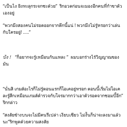
“เป็นไง ยิงทะลุกระจกซะด้วย” ริกอวดก่อนจะมองอีกคนที่กำขาตัว
เองอยู่
“พวกมึงสองคนไม่รอดออกจากตึกนี้แน่ ! พวกมึงไม่รู้หรอกว่าเล่น
กับใครอยู่! …..”
ปัง
!
“ก็อยากจะรู้เหมือนกันแหละ ” ผมบอกร่างไร้วิญญาณของ
มัน
“นั่นสิ เกมส์อะไรก็ไม่รู้ตอนแรกก็โอเคอยู่หรอก ตอนนี้เริ่มไม่โอเค
ละรู้สึกเหมือนเกมส์ตำรวจกับโจรมากกว่าเอาตัวรอดจากซอมบี้อีก”
ริกกล่าว
“สงสัยข้างบนจะไม่มีคนรึเปล่า เงียบเชียว ไม่งั้นก็น่าจะลงมาแล้ว
นะ”ริกพูดด้วยความสงสัย