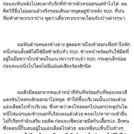
ก่อนจะหันหลังไปสบตากับริกที่ทำท่ากลัวหน่อยๆแต่ทำไงได้ ผม
คิดวิธีอื่นไม่ออกแล้วจริงๆผมเดินมาหยุดอยู่ข้างหลัง รปภ. ที่บ่น
พึมพำด่าพวกเราบ้าง พูดว่าเดี๋ยวพวกเราจะโดนจับบ้างต่างๆนา
ผมหันด้านคมลงข้างล่าง สูดลมหายใจเข้าออกเพื่อทำใจพัก
หนึ่งก่อนตั้งสติได้ใช้มือซ้ายจับหัว รปภ. ข้างหน้าพร้อมกับใช้มีดที่
อยู่ในมือขวาปักเข้าคอในแนวขวางร่างเจ้า รปภ. กระตุกเล็กน้อย
ก่อนจะแน่นิ่งไปโดยไม่มีแม้แต่เสียงร้องสักนิด
ผมดึงมีดออกจากคอเจ้าหน้าที่ทันทีพร้อมกับที่ของเหลวสี
แดงข้นไหลทะลักออกมาไม่หยุด ทำให้พื้นบริเวณนั้นเปรอะด้วย
แอ่งเลือดไปทั่วบริเวณ ซึ่งคาดว่าคงไหลออกไปนอกประตูบันได
หนีไฟแน่ๆและข้างนอกก็เงียบลงแล้วด้วย คงจะไปหาทางเข้าอื่น
ไม่ก็เรียกกำลังเสริม ผมคิด ก่อนจะเช็ดปลายมีดกับเสื้อรปภ. อีกคน
ซึ่งตอนนี้ก็นอนอยู่ในแอ่งเลือดไปด้วย ผมเหลือบเห็นปืนข้างๆ