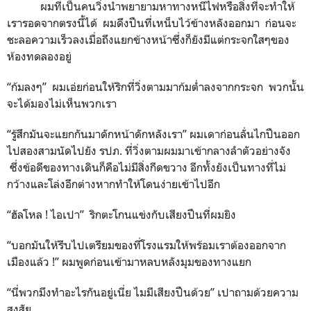
ผมที่เป็นคนวิ่งนำพยายามหาทางหนีไฟหรือสิ่งที่จะทำให้
เรารอดจากตรงนี้ได้ ผมดึงปืนที่เหน็บไว้ข้างหลังออกมา ก่อนจะ
ชะลอความเร็วลงเมื่อถึงแยกข้างหน้าซึ่งก็ยังมีแต่กระจกใสๆของ
ห้องทดลองอยู่
“ก้มลงๆ” ผมเอ่ยก่อนให้ริกที่วิ่งตามมาก้มต่ำลงจากกระจก พวกนั้น
จะได้มองไม่เห็นพวกเรา
“รู้สึกมันจะแยกกันมาดักหน้าดักหลังเรา” ผมเดาก่อนลั่นไกปืนออก
ไปสองสามนัดไปยัง รปภ. ที่วิ่งตามผมมาเข้ากลางลำตัวอย่างจัง
ซึ่งข้อดีของทางเดินก็คือไม่มีสิ่งกีดขวาง อีกทั้งยังเป็นทางที่ไม่
กว้างและโล่งอีกต่างหากทำให้โดนง่ายเข้าไปอีก
“ฮัลโหล ! ไอเปา” ริกตะโกนแข่งกับเสียงปืนที่ผมยิง
“บอกมันให้รีบไปเตรียมของที่โรงแรมให้พร้อมเราต้องออกจาก
เมืองแล้ว !” ผมพูดก่อนเข้ามาหลบหลังมุมของทางแยก
“นี่พวกมึงทำอะไรกันอยู่เนี่ย ไมมีเสียงปืนด้วย” เปาถามด้วยความ
สงสัย