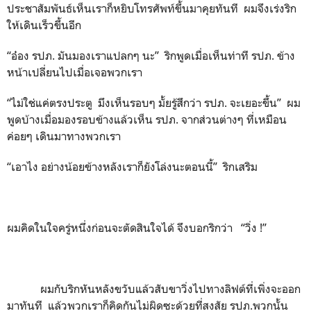
ประชาสัมพันธ์เห็นเราก็หยิบโทรศัพท์ขึ้นมาคุยทันที ผมจึงเร่งริก
ให้เดินเร็วขึ้นอีก
“อ๋อง รปภ. มันมองเราแปลกๆ นะ” ริกพูดเมื่อเห็นท่าที รปภ. ข้าง
หน้าเปลี่ยนไปเมื่อเจอพวกเรา
“ไม่ใช่แค่ตรงประตู มึงเห็นรอบๆ มั้ยรู้สึกว่า รปภ. จะเยอะขึ้น” ผม
พูดบ้างเมื่อมองรอบข้างแล้วเห็น รปภ. จากส่วนต่างๆ ที่เหมือน
ค่อยๆ เดินมาทางพวกเรา
“เอาไง อย่างน้อยข้างหลังเราก็ยังโล่งนะตอนนี้” ริกเสริม
ผมคิดในใจครู่หนึ่งก่อนจะตัดสินใจได้ จึงบอกริกว่า “วิ่ง !”
ผมกับริกหันหลังขวับแล้วสับขาวิ่งไปทางลิฟต์ที่เพิ่งจะออก
มาทันที แล้วพวกเราก็คิดกันไม่ผิดซะด้วยที่สงสัย รปภ.พวกนั้น