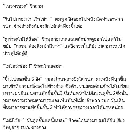
“ไหวหรอวะ” ริกถาม
“รีบไปเหอะน่า เร็วเข้า !” ผมพูด ยิงออกไปหนึ่งนัดทำเอาพวก
รปภ. ข้างล่างถึงกับชะงักไม่กล้าที่จะขึ้นต่อ
“ดูท่าจะไม่ได้ล็อค” ริกพูดก่อนกดและผลักประตูออกไปแต่ก็ไม่
ขยับ “กรรม! ต้องดึงเข้านี่หว่า” แต่ถึงกระนั้นก็ยังไม่สามารถเปิด
ประตูได้อยู่ดี
“ไม่ได้ว่ะอ๋อง !” ริกตะโกนลงมา
“ขึ้นไปลองชั้น 5 ยัง” ผมตะโกนพลางยิงใส่ รปภ. คนหนึ่งที่บุกขึ้น
มาเข้าที่ขาจนกลิ้งลงไปข้างล่าง ซึ่งตำแหน่งผมค่อนข้างได้เปรียบ
เพราะผมยืนบนชานพักขึ้นชั้น3 ซึ่งหันหน้าไปยังประตูชั้น 2ซึ่งนั่น
หมายความว่าผมสามารถมองเห็นทันทีเมื่อเจ้าพวก รปภ.มันเดิน
ขึ้นมาจากชานพักขึ้นชั้น 2 ทำให้สามารถถ่วงเวลาได้นานหน่อย
“ไม่มีโว้ย !” มันสุดชั้นแค่นี้แหละ” ริกตะโกนลงมา ผมได้ยินเสียง
วิทยุจาก รปภ. ข้างล่าง