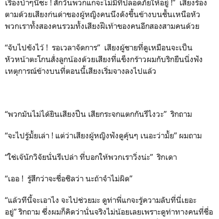
เรื่องบ้าๆนี่ซะ ! สักวันพวกแกจะไม่มีที่ปลอดภัยให้อยู่ !” เสียงร้อง
ตามด้วยเสียงก่นด่าของผู้หญิงคนนึงดังขึ้นข้างบนชั้นเหนือหัว
พวกเราทั้งสองคนรวมทั้งเสียงฝีเท้าของคนอีกสองสามคนด้วย
“จับไปขังไว้ ! รอเวลาจัดการ” เสียงผู้ชายที่ดูเหมือนจะเป็น
หัวหน้าตะโกนสั่งลูกน้องด้วยเสียงที่แข็งกร้าวผมกับริกยืนนิ่งฟัง
เหตุการณ์ข้างบนที่ตอนนี้เสียงเริ่มจางลงไปแล้ว
“พวกมันไม่ได้ยินเสียงปืน เสียกระจกแตกกันรึไงวะ” ริกถาม
“จะไปรู้มั้ยเล่า ! แต่ว่าเสียงผู้หญิงฟังดูคุ้นๆ เนอะว่ามั้ย” ผมถาม
“ใช่เจ๊นักวิจัยนั่นรึเปล่า ที่บอกให้พวกเราวิ่งน่ะ” ริกเดา
“เออ ! รู้สึกว่าจะชื่อซิลว่า นะถ้าจำไม่ผิด”
“แล้วทีนี้จะเอาไง จะไปช่วยมะ ดูท่าพี่แกจะรู้ความลับที่นี่เยอะ
อยู่” ริกถาม ซึ่งผมก็คิดว่านั่นจริงไม่น้อยเลยเพราะดูท่าทางคนที่ชื่อ