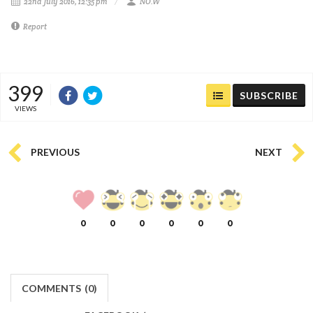
22nd July 2016, 12:35 pm
NO.W
Report
399
SUBSCRIBE
VIEWS
PREVIOUS
NEXT
0
0
0
0
0
0
COMMENTS
(
0)