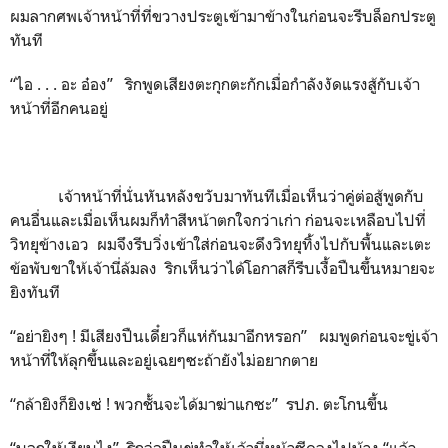
ผมลากศพเจ้าหน้าที่ที่ขวางประตูเข้ามาข้างในก่อนจะรีบล็อกประตู
ทันที
“ไอ . . . อะ อ๋อง” ริกพูดเสียงตะกุกตะกักเมื่อกำลังงัดแรงสู้กับเจ้า
หน้าที่อีกคนอยู่
เจ้าหน้าที่นั่นหันหลังขวับมาทันทีเมื่อเห็นว่าคู่ต่อสู้พูดกับ
คนอื่นและเมื่อเห็นผมก็ทำสีหน้าตกใจกว่าเก่า ก่อนจะเหลือบไปที่
วิทยุข้างเอว ผมจึงรีบวิ่งเข้าใส่ก่อนจะดึงวิทยุทิ้งไปกับพื้นและเตะ
ข้อพับขาให้เจ้านี่ล้มลง ริกเห็นว่าได้โอกาสก็รีบเงื้อปืนขึ้นหมายจะ
ยิงทันที
“อย่ายิงๆ ! มีเสียงปืนเดี๋ยวก็แห่กันมาอีกหรอก” ผมพูดก่อนจะขู่เจ้า
หน้าที่ให้ลุกขึ้นและอยู่เฉยๆซะถ้ายังไม่อยากตาย
“กล้ายิงก็ยิงเซ่ ! พวกชั้นจะได้มาฆ่าแกซะ” รปภ. ตะโกนขึ้น
“บอกให้เงียบไง” ริกจ่อปืนขู่ทำให้เจ้านี่หน้าซีดลงไปบ้าง “แล้ว