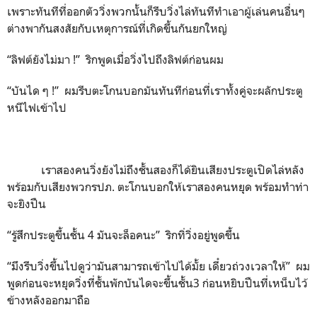
เพราะทันทีที่ออกตัววิ่งพวกนั้นก็รีบวิ่งไล่ทันทีทำเอาผู้เล่นคนอื่นๆ
ต่างพากันสงสัยกับเหตุการณ์ที่เกิดขึ้นกันยกใหญ่
“ลิฟต์ยังไม่มา !” ริกพูดเมื่อวิ่งไปถึงลิฟต์ก่อนผม
“บันได ๆ !” ผมรีบตะโกนบอกมันทันทีก่อนที่เราทั้งคู่จะผลักประตู
หนีไฟเข้าไป
เราสองคนวิ่งยังไม่ถึงชั้นสองก็ได้ยินเสียงประตูเปิดไล่หลัง
พร้อมกับเสียงพวกรปภ. ตะโกนบอกให้เราสองคนหยุด พร้อมทำท่า
จะยิงปืน
“รู้สึกประตูขึ้นชั้น 4 มันจะล็อคนะ” ริกทิ่วิ่งอยู่พูดขึ้น
“มึงรีบวิ่งขึ้นไปดูว่ามันสามารถเข้าไปได้มั้ย เดี๋ยวถ่วงเวลาให้” ผม
พูดก่อนจะหยุดวิ่งที่ชั้นพักบันไดจะขึ้นชั้น3 ก่อนหยิบปืนที่เหน็บไว้
ข้างหลังออกมาถือ