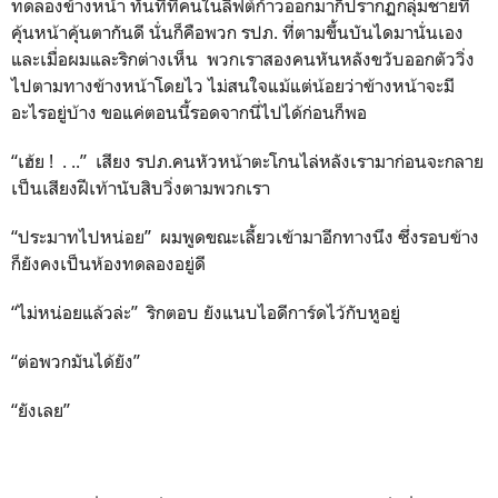
ทดลองข้างหน้า ทันทีที่คนในลิฟต์ก้าวออกมาก็ปรากฏกลุ่มชายที่
คุ้นหน้าคุ้นตากันดี นั่นก็คือพวก รปภ. ที่ตามขึ้นบันไดมานั่นเอง
และเมื่อผมและริกต่างเห็น พวกเราสองคนหันหลังขวับออกตัววิ่ง
ไปตามทางข้างหน้าโดยไว ไม่สนใจแม้แต่น้อยว่าข้างหน้าจะมี
อะไรอยู่บ้าง ขอแค่ตอนนี้รอดจากนี่ไปได้ก่อนก็พอ
“เฮ้ย ! . ..” เสียง รปภ.คนหัวหน้าตะโกนไล่หลังเรามาก่อนจะกลาย
เป็นเสียงฝีเท้านับสิบวิ่งตามพวกเรา
“ประมาทไปหน่อย” ผมพูดขณะเลี้ยวเข้ามาอีกทางนึง ซึ่งรอบข้าง
ก็ยังคงเป็นห้องทดลองอยู่ดี
“ไม่หน่อยแล้วล่ะ” ริกตอบ ยังแนบไอดีการ์ดไว้กับหูอยู่
“ต่อพวกมันได้ยัง”
“ยังเลย”