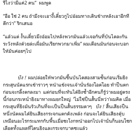
รึไงว่ามีแค่2 คน” ผมพูด
“อือ ใช่ 2 คน ถ้ามึงจะเอางี้เดี๋ยวกูไปอ้อมทางเดินข้างหลังเอาอีกที
ดีกว่า” ริกเสนอ
“แล้วแต่ งั้นเดี๋ยวมึงอ้อมไปหลังพวกมันแล้วเจอกันที่บันไดละกัน
ระวังหลังด้วยล่ะเผื่อมันเรียกพวกมาเพิ่ม” ผมเตือนมันก่อนจะบอก
ให้มันค่อยๆไป
ปัง
!
ผมปล่อยให้พวกมันขึ้นบันไดสองสามขั้นก่อนเริ่มยิง
กระสุนนัดแรกเข้าราวๆ หน้าแข้งจนเจ้านั่นร้องโอดโอย ทำปืนตก
ก่อนจะกลิ้งตกลงมา แต่ก่อนที่จะทันได้ยิงซ้ำอีกคนก็รู้ว่าผมอยู่ตรง
นี้ก่อนกระหน่ำยิงมาทางผมยกใหญ่ ‘ไม่ใช่ปืนสั้นนี่หว่า’ผมคิด เมื่อ
กระสุนที่ยิงมันรัวเกินที่จะเป็นปืนสั้นธรรมดาๆ
ปัง
!
สิ้นเสียงปืน
หนึ่งนัดผมได้ยินเสียงกระจกแตกดังเพล้ง ก่อนจะได้ยินเสียงตุ้บ
เหมือนอะไรกระแทกกับพื้นเมื่อชะโงกหน้าออกไปเจ้านั่นก็นอนโชก
เลือดทั้งแผลที่โดนยิงและกระจกบาดซะแล้ว