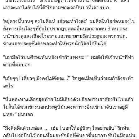
เอาจะเอาไงกับไอ้นี่ดี”ริกถามขณะจ่อปืนมาที่เจ้า รปภ.
‘อยู่ตรงนี้นานๆ คงไม่ดีแน่ แล้วจะทำไงล่ะ’ ผมคิดในใจก่อนมองไป
ยังทางเดินโล่งๆที่ยังไม่ปรากฏบุคคลอื่นนอกจากคน 3 คน ตรง
หน้าประตูและเสียงโวยวายและพยายามงัดประตูของพวกรปภ.
ข้างนอกประตูซึ่งดังพอจะทำให้พวกนักวิจัยได้ยินได้
“เอามือไว้บนศีรษะหันหลังเข้ากำแพงซะ !” ผมสั่งให้เจ้าหน้าที่ทำ
ตามที่ผมบอก
“เฮ้ยๆๆ ! เดี๋ยวๆ มึงคงไม่คิดจะ...” ริกพูดเมื่อเห็นว่าผมกำลังจะทำ
อะไร
“นี่แหละทางเลือกสุดท้าย ไม่มีเสียงด้วยอีกอย่างเราต้องรีบไปแล้ว
ไม่งั้นไอ้พวกข้างนอกประตูนี่มันคงหาทางอื่นเข้ามาจับเราอยู่ดี
แหละ” ผมบอก
“มึงคิดดีแล้วนะอ๋อง . . . เฮ้ย ! บอกให้อยู่นิ่งๆ ไงอย่าขยับ” ริกหัน
กลับไปจ่อปืนไว้ ก่อนที่ผมจะชักมีดที่ต้นขาขึ้นมากระชับในมือแน่น