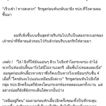
“เร็วเข้า ! ทางสะดวก” ริกพูดก่อนหันกลับมายิง รปภ.ที่วิ่งตามผม
ขึ้นมา
ผมที่เพิ่งขึ้นบนขั้นสุดท้ายรีบก้มไปเก็บปืนสองกระบอกของ
เจ้าหน้าที่ที่ตายแล้วหอบไว้กับตัวก่อนรีบบอกริกให้ตามมา
เพล้ง
!
“โธ่ ! ยิงก็ให้มันแม่นๆ ดิวะ ไปยิงทำไมกระจกน่ะ ถ้าไอ้
พวกในห้องมันฟื้นมาวิ่งไล่นี่ไม่งานงอกรึ เต็มชั้นไปหมดเลยเนี่ย”
ผมพูดก่อนหักเลี้ยวทางขวาซึ่งก็คงเป็นทางวิ่งเหมือนๆกับชั้น 4
เมื่อกี้ “ใครมันจะไปแม่นเหมือนมึงล่ะวะ” ริกพูดก่อนหันไปยิงใส่
กลุ่ม รปภ.อีกครั้งแต่ก็ยังคงโดนกระจกห้องทดลองแตกทั้งบาน แต่
อย่างน้อยก็ยังดียังกระเด็นใส่พวกนั้นบ้าง
“เหลืออยู่กี่คน” ผมถามก่อนหักเลี้ยวอีกครั้งขณะทิ้งปืนที่กระสุน