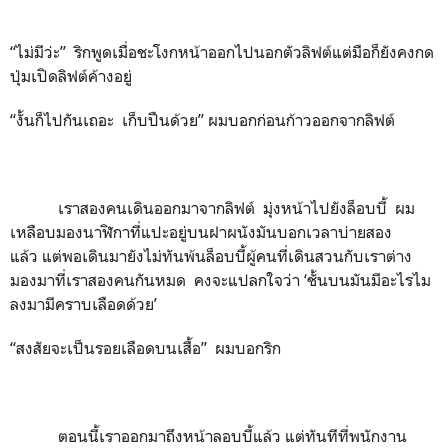
“ไม่มีว่ะ” ริกพูดเมื่อชะโงกหน้าออกไปนอกตัวลิฟต์แต่มือก็ยังคงกด
ปุ่มเปิดลิฟต์ค้างอยู่
“งั้นก็ไปกันเถอะ เก็บปืนด้วย” ผมบอกก่อนก้าวออกจากลิฟต์
เราสองคนเดินออกมาจากลิฟต์ มุ่งหน้าไปยังล็อบบี้ ผม
เหลือบมองนาฬิกาที่แปะอยู่บนฝาผนังมันบอกเวลาบ่ายสอง
แล้ว แต่พอเดินมายังไม่ทันพ้นล็อบบี้ผู้คนที่เดินสวนกับเราต่าง
มองมาที่เราสองคนกันหมด คงจะแปลกใจว่า ‘ชั้นบนมันมีอะไรไม
ลงมามีคราบเลือดด้วย’
“สงสัยจะเป็นรอยเลือดบนเสื้อ” ผมบอกริก
ตอนนี้เราออกมาถึงหน้าลอบบี้แล้ว แต่ทันทีที่พนักงาน