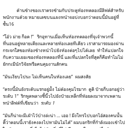
ด้านข้างของเราตรงข้ามกับประตูห้องทดลองมีลิฟต์สำหรับ
พนักงานด้วย หมายเลขบนแผงหน้าจอบ่งบอกว่าตอนนี้มันอยู่ที่
ชั้น16
“โอ้ว ม่าย ก็อด !” ริกอุทานเมื่อเห็นห้องทดลองที่จุเจ้าพวกนี้
ที่นอนอยู่หลายเตียงและหลายห้องเลยทีเดียว เราสามารถมองผ่าน
กระจกใสของห้องข้างหน้าไปยังห้องต่อๆไปได้เลย ทำให้แปลกใจ
กับความเยอะของห้องทดลองที่นี่ และที่แปลกใจที่สุดก็คือทำไมไม่
ยักกะมีนักวิจัยหรือคนคุมงานสักคน
“มันเงียบไปนะ ไม่เห็นคนในห้องเลย” ผมสงสัย
“ตรงนี้มันยังระดับแรกอยู่มั้ง ไม่ต้องคุมไรมาก ดูดิ ป้ายก็บอกอยู่ว่า
ระดับ 1” ริกพูดพลางชี้นิ้วไปยังป้ายเหล็กที่ห้อยลงมาจากเพดาน
หน้าลิฟต์ที่เขียนว่า
ระดับ 1
“มันก็น่าจะมีเฝ้าไว้บ้างล่ะน่า … เออ ! มึงโทรไปบอกไอ้สองคนนั้น
ดิ๊ว่าตอนนี้เรายังคงลงไปหามันไม่ได้” ผมบอกริกที่กำลังมองเข้าไป