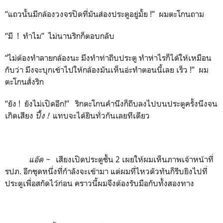
“แถวนั้นมีกล้องวงจรปิดที่มันส่องประตูอยู่มั้ย !” ผมตะโกนถาม
“มี ! ทำไม” ไม่นานริกก็ตอบกลับ
“ไม่ต้องทำลายกล้องนะ มึงทำท่าถีบประตู ทำห่าไรก็ได้ให้เหมือน
กับว่า มึงจะบุกเข้าไปให้กล้องมันเห็นอ่ะทำตอนนี้เลย เร็ว !” ผม
ตะโกนสั่งริก
“ยัง ! ยังไม่เปิดอีก!” ริกตะโกนคำนึงก็ถีบลงไปบนประตูครั้งนึงจน
เกิดเสียง
ปึ้ง
!
แทบจะได้ยินทั่วกันเลยทีเดียว
แอ๊ด
~
เสียงเปิดประตูชั้น 2 เผยให้ผมเห็นภาพเจ้าหน้าที่
รปภ. อีกชุดหนึ่งที่กำลังจะเข้ามา แต่ผมที่ไหวตัวทันก็รีบยิงไปที่
ประตูเพื่อสกัดไว้ก่อน คราวนี้ผมจึงต้องรับมือกับทั้งสองทาง