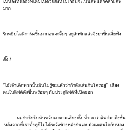
ในห้องทดลองที่เต็มไปด้วยสิ่งที่ไม่เกือบจะเป็นศพแต่ก็คล้ายศพ
มาก
ริกหยิบไอดีการ์ดขึ้นมาก่อนจะจิ้มๆ อยู่สักพักแล้วจึงยกขึ้นเงี่ยฟัง
ติ๊ง
!
“ไอ้เจ้าเด็กพวกนั้นมันไม่รู้ซะแล้วว่ากำลังเล่นกับใครอยู่” เสียง
คนในลิฟต์ดังขึ้นพร้อมๆ กับประตูลิฟต์ที่เปิดออก
ผมกับริกรีบหันขวับมาตามเสียง
ติ๊ง
ที่บอกว่าลิฟต์มาถึงชั้น
หลังจากที่เราทั้งคู่ก็ไม่ได้ระวังข้างหลังกันเลยมัวแต่สนใจกับห้อง