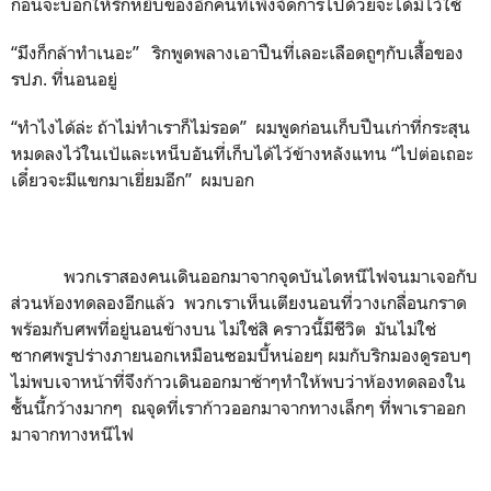
ก่อนจะบอกให้ริกหยิบของอีกคนที่เพิ่งจัดการไปด้วยจะได้มีไว้ใช้
“มึงก็กล้าทำเนอะ” ริกพูดพลางเอาปืนที่เลอะเลือดถูๆกับเสื้อของ
รปภ. ที่นอนอยู่
“ทำไงได้ล่ะ ถ้าไม่ทำเราก็ไม่รอด” ผมพูดก่อนเก็บปืนเก่าที่กระสุน
หมดลงไว้ในเป้และเหน็บอันที่เก็บได้ไว้ข้างหลังแทน “ไปต่อเถอะ
เดี๋ยวจะมีแขกมาเยี่ยมอีก” ผมบอก
พวกเราสองคนเดินออกมาจากจุดบันไดหนีไฟจนมาเจอกับ
ส่วนห้องทดลองอีกแล้ว พวกเราเห็นเตียงนอนที่วางเกลื่อนกราด
พร้อมกับศพที่อยู่นอนข้างบน ไม่ใช่สิ คราวนี้มีชีวิต มันไม่ใช่
ซากศพรูปร่างภายนอกเหมือนซอมบี้หน่อยๆ ผมกับริกมองดูรอบๆ
ไม่พบเจาหน้าที่จึงก้าวเดินออกมาช้าๆทำให้พบว่าห้องทดลองใน
ชั้นนี้กว้างมากๆ ณจุดที่เราก้าวออกมาจากทางเล็กๆ ที่พาเราออก
มาจากทางหนีไฟ