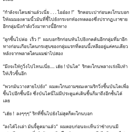
“กำลังจะโดนฆ่าแล้วเนี่ย . . . ไออ๋อง !” ริกตอบเปาก่อนตะโกนบอก
ให้ผมมองตามนิ้วมันที่ชี้ไปยังกระจกห้องทดลองซึ่งปรากฏเงาชาย
อีกกลุ่มนึงกำลังวิ่งมาทางนี้อีกทาง
“ลุกขึ้นไปต่อ เร็ว !” ผมบอกริกก่อนหันไปยิงกดดันอีกกลุ่มที่มาอีก
ทางก่อนเกือบโดนกระสุนของกลุ่มแรกที่ตอนนี้เหลืออยู่แค่คนเดียว
หลังจากพลาดโดนผมฆ่าไปสอง
“มึงจะให้กูวิ่งไปไหนเนี่ย.... เฮ้ย ! บันได” ริกตะโกนพลางเร่งฝีเท้า
ให้เร็วขึ้นอีก
“พวกมันวางสายไปยัง” ผมตะโกนถามขณะตามริกวิ่งขึ้นบันไดเพื่อ
ขึ้นไปอีกชึ้นนึง ซึ่งบันไดนี่ไม่มีประตูแค่เดินขึ้นก็มาถึงอีกชั้นได้
เลย
“เฮ้ย ! ลงๆๆๆ” ริกที่ขึ้นไปยังไม่สุดก็ตะโกนบอก
“ลงได้ไงเล่า มันจี้ตูดมาแล้ว” ผมตอบก่อนจะเห็นว่าข้างบนมี