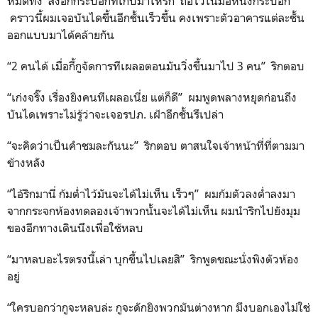
หมดทิ้ง ส่งอีกกระบอกที่เก็บมาให้ริก ถือไว้ในมือหนึ่งกระบอก
คราวนี้ผมเจอบันไดขึ้นอีกชั้นเร็วขึ้น คงเพราะตัวอาคารแต่ละชั้น
ออกแบบมาได้คล้ายกัน
“2 คนได้ เมื่อกี้กูจัดการทีเผลอตอนมันวิ่งขึ้นมาไป 3 คน” ริกตอบ
“เก่งจริ๊ง เรื่องยิงคนทีเผลอเนี่ย แต่ก็ดี” ผมพูดพลางหยุดก่อนถึง
บันไดเพราะไม่รู้ว่าจะเจอรปภ. เฝ้าอีกชั้นรึเปล่า
“จะคิดว่าเป็นคำชมละกันนะ” ริกตอบ ตาสนใจเจ้าหน้าที่ที่ตามมา
ข้างหลัง
“ไอ้ริกมานี่ ก้มต่ำไว้มันจะได้ไม่เห็น เร็วๆ” ผมก้มตัวลงต่ำลงมา
จากกระจกห้องทดลองเจ้าพวกนั้นจะได้ไม่เห็น ผมนำริกไปยังมุม
ของอีกทางเดินนึงเพื่อใช้หลบ
“มาหลบอะไรตรงนี้เล่า บุกขึ้นไปเลยสิ” ริกพูดขณะนั่งพิงตัวห้อง
อยู่
“ใครบอกว่ากูจะหลบล่ะ กูจะดักยิงพวกมันต่างหาก มึงบอกเองไม่ใช่