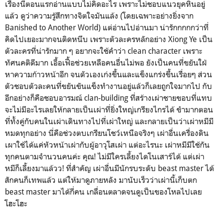
เรื่องนี้ตอนแรกอ่านแบบไม่คิดอะไร เพราะไม่ชอบแนวยุคหินอยู่
แล้ว ดูว่าความรู้สึกทางจิตใจมันแล้ง (โดยเฉพาะอย่างยิ่งจาก
Banished to Another World) แต่อ่านไปอ่านมา น่ารักกกกกว่าที่
คิดไปเยอะมากจนติดหนึบ เพราะตัวละครหลักอย่าง Xiong Ye เป็น
ตัวละครที่น่ารักมาก ๆ อยากจะใช้คำว่า clean character เพราะ
ทัศนคติดีมาก เอื้อเฟื้อช่วยเหลือคนอื่นไม่พอ ยังเป็นคนที่ขยันใฝ่
หาความก้าวหน้าอีก จนตัวเองเก่งขึ้นและแข็งแกร่งขึ้นเรื่อยๆ ส่วน
ตัวชอบตัวละคนที่ขยันขันแข็งทำงานอยู่แล้วก็เลยถูกใจมากไป กับ
อีกอย่างก็คือชอบอารมณ์ clan-building ที่สร้างเผ่าชายขอบที่แทบ
จะไม่มีอะไรเลยให้กลายเป็นเผ่าที่ยิ่งใหญ่เกรียงไกรได้ ขำมากตอน
ที่ทั้งคู่กับคนในเผ่าเดินทางไปที่เผ่าใหญ่ และกลายเป็นว่าเผ่าหมีมี
หมดทุกอย่าง นี่คือช่วงตบเกรียนโชว์เหนือจริงๆ เผ่าอื่นเครื่องดิน
เผาใช้ได้แค่หัวหน้าเผ่ากับผู้อาวุโสเผ่า แต่อะไรนะ เผ่าหมีมีใช้กัน
ทุกคนตามจำนวนคนค่ะ คุณ! ไม่มีใครเลี้ยงไดโนเสาร์ได้ แต่เผ่า
หมีก็เลี้ยงมาแล้วว! ที่สำคัญ เผ่าอื่นมีนักรบระดับ beast master ได้
สักคนก็เทพแล้ว แต่ให้มาดูภายหลัง มานับเร็วว่าเผ่านี้เก็บตก
beast master มาได้กี่คน เกลื่อนตลาดจนดูเป็นของโหลไปเลย
โฮะโฮะ