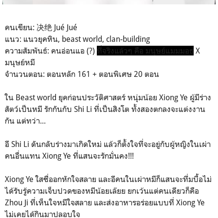
คนเขียน: 决绝 Jué Jué
แนว: แนวยุคหิน, beast world, clan-building
ความสัมพันธ์: คนอ่อนแอ (?)
ที่จริงแล้วๆ คือ มนุษย์แมมมอธ
X
มนุษย์หมี
จำนวนตอน: ตอนหลัก 161 + ตอนพิเศษ 20 ตอน
ใน Beast world ยุคก่อนประวัติศาสตร์ หนุ่มน้อย Xiong Ye ผู้มีร่าง
สัตว์เป็นหมี รักกันกับ Shi Li ที่เป็นสิงโต ทั้งสองตกลงจะแต่งงาน
กัน แต่ทว่า...
อี Shi Li ดันกลับร่างมาเกิดใหม่ แล้วก็ตั้งใจที่จะอยู่กับผู้หญิงในเผ่า
คนอื่นแทน Xiong Ye ที่แสนจะรักมั่นคง!!!
Xiong Ye ใสซื่ออกหักใจสลาย และอีคนในเผ่าหมีก็แสนจะทึ่มบื้อไม่
ได้รับรู้ความเจ็บปวดของหมีน้อยเล๊ยย ยกเว้นแต่คนเดียวก็คือ
Zhou Ji ที่เห็นใจหมีใจสลาย และส่งอาหารอร่อยแบบที่ Xiong Ye
ไม่เคยได้กินมาปลอบใจ