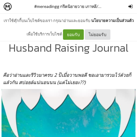
#mereadingg กรีดนิยายวาย เกาหลี/จีน
–
mgk993
เราใช้คุ๊กกี้บนเว็บไซต์ของเรา กรุณาอ่านและยอมรับ
นโยบายความเป็นส่วนตัว
史前养夫记 // Stone Age
เพื่อใช้บริการเว็บไซต์
ยอมรับ
ไม่ยอมรับ
Husband Raising Journal
คือว่าอ่านและรีวิวมาครบ 2 ปีเมื่อวาน
พอดี ขอเอามารวมไว้ด้วยก็
แล้วกัน สปอยล์แน่นอนนน (แต่ไม่เยอะ??)