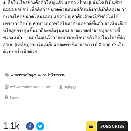
ง! คือในเรื่องช้างคือตัวใหญ่แล้ว แต่ตัว Zhou Ji นั้นไซร้เป็นช้าง
แมมมอธยักษ์ เมื่อคิดว่าขนาดตัวสัมพันธ์กับพลังกำลังก็คิดดูเลยว่า
จะเก่งโหดขนาดไหนนนน แต่ว่าปัญหาคือเจ้าตัวใช้พลังไม่ได้
เพราะว่าติดปัญหาทางสภาพจิตใจมาตั้งแต่ชาติที่แล้ว ถ้าเห็นเลือด
หรือถูกกระตุ้นขึ้นมาก็จะคลั่งรุนแรง อาละวาดทำลายทุกอย่างที่
ขวางหน้า — และไม่แน่ใจว่าจะน่ารักหรือน่ากลัวดีว่าในเรื่องที่ตัว
Zhou Ji สติหลุดฆ่าไม่เหลือแต่ละครั้งก็มาจากการที่ Xiong Ye เจ็บ
ตัวทุกครั้งเสียด้วย
#mereadingg
#แนะนำนิวายวาย
17th September 2021, 1:10 pm
mgk993
Report
1.1k
SUBSCRIBE