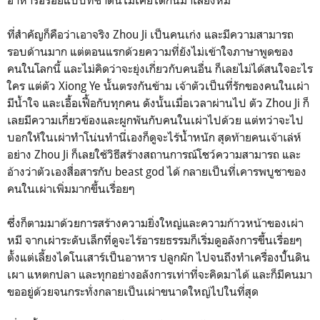
ที่สำคัญก็คือว่าเอาจริง Zhou Ji เป็นคนเก่ง และมีความสามารถ
รอบด้านมาก แต่ตอนแรกด้วยความที่ยังไม่เข้าใจภาษาพูดของ
คนในโลกนี้ และไม่คิดว่าจะยุ่งเกี่ยวกับคนอื่น ก็เลยไม่ได้สนใจอะไร
ใคร แต่ตัว Xiong Ye นั้นตรงกันข้าม เจ้าตัวเป็นที่รักของคนในเผ่า
มีน้ำใจ และเอื้อเฟื้อกับทุกคน ดังนั้นเมื่อเวลาผ่านไป ตัว Zhou Ji ก็
เลยมีความเกี่ยวข้องและผูกพันกับคนในเผ่าไปด้วย แต่ทว่าจะไป
บอกให้ในเผ่าทำโน่นทำนี่เองก็ดูจะไร้น้ำหนัก สุดท้ายคนเจ้าเล่ห์
อย่าง Zhou Ji ก็เลยใช้วิธีสร้างสถานการณ์โชว์ความสามารถ และ
อ้างว่าตัวเองสื่อสารกับ beast god ได้ กลายเป็นที่เคารพบูชาของ
คนในเผ่าเพิ่มมากขึ้นเรื่อยๆ
ซึ่งก็ตามมาด้วยการสร้างความยิ่งใหญ่และความก้าวหน้าของเผ่า
หมี จากเผ่าระดับเล็กที่ดูจะไร้อารยธรรมก็เริ่มดูอลังการขึ้นเรื่อยๆ
ตั้งแต่เลี้ยงไดโนเสาร์เป็นอาหาร ปลูกผัก ไปจนถึงทำเครื่องปั่้นดิน
เผา แหตกปลา และทุกอย่างอลังการเท่าที่จะคิดมาได้ และก็มีคนมา
ขออยู่ด้วยจนกระทั่งกลายเป็นเผ่าขนาดใหญ่ไปในที่สุด