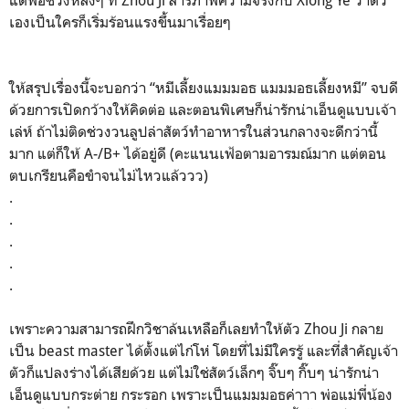
เองเป็นใครก็เริ่มร้อนแรงขึ้นมาเรื่อยๆ
ให้สรุปเรื่องนี้จะบอกว่า “หมีเลี้ยงแมมมอธ แมมมอธเลี้ยงหมี” จบดี
ด้วยการเปิดกว้างให้คิดต่อ และตอนพิเศษก็น่ารักน่าเอ็นดูแบบเจ้า
เล่ห์ ถ้าไม่ติดช่วงวนลูปล่าสัตว์ทำอาหารในส่วนกลางจะดีกว่านี้
มาก แต่ก็ให้ A-/B+ ได้อยู่ดี (คะแนนเฟ้อตามอารมณ์มาก แต่ตอน
ตบเกรียนคือขำจนไม่ไหวแล้ววว)
.
.
.
.
.
เพราะความสามารถฝึกวิชาล้นเหลือก็เลยทำให้ตัว Zhou Ji กลาย
เป็น beast master ได้ตั้งแต่ไก่โห่ โดยที่ไม่มีใครรู้ และที่สำคัญเจ้า
ตัวก็แปลงร่างได้เสียด้วย แต่ไม่ใช่สัตว์เล็กๆ จิ๊บๆ กิ๊บๆ น่ารักน่า
เอ็นดูแบบกระต่าย กระรอก เพราะเป็นแมมมอธค่าาา พ่อแม่พี่น้อง