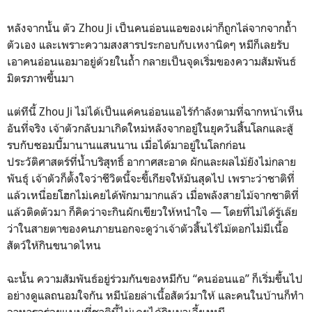
หลังจากนั้น ตัว Zhou Ji เป็นคนอ่อนแอของเผ่าก็ถูกไล่จากจากถ้ำ
ตัวเอง และเพราะความสงสารประกอบกับเหงานิดๆ หมีก็เลยรับ
เอาคนอ่อนแอมาอยู่ด้วยในถ้ำ กลายเป็นจุดเริ่มของความสัมพันธ์
มิตรภาพขึ้นมา
แต่ทีนี้ Zhou Ji ไม่ได้เป็นแค่คนอ่อนแอไร้กำลังตามที่ฉากหน้าเห็น
อันที่จริง เจ้าตัวกลับมาเกิดใหม่หลังจากอยู่ในยุควันสิ้นโลกและสู้
รบกับซอมบี้มานานแสนนาน เมื่อได้มาอยู่ในโลกก่อน
ประวัติศาสตร์ที่น้ำบริสุทธิ์ อากาศสะอาด ผักและผลไม้ยังไม่กลาย
พันธุ์ เจ้าตัวก็ตั้งใจว่าชีวิตนี้จะขี้เกียจให้มันสุดไป เพราะว่าชาติที่
แล้วเหนื่อยโฮกไม่เคยได้พักมามากแล้ว เมื่อพลังสายไม้จากชาติที่
แล้วติดตัวมา ก็คิดว่าจะกินผักเขียวให้หนำใจ — โดยที่ไม่ได้รู้เล๊ย
ว่าในสายตาของคนภายนอกจะดูว่าเจ้าตัวสิ้นไร้ไม้ตอกไม่มีเนื้อ
สัตว์ให้กินขนาดไหน
ฉะนั้น ความสัมพันธ์อยู่ร่วมกันของหมีกับ “คนอ่อนแอ” ก็เริ่มขึ้นไป
อย่างดูแลถนอมใจกัน หมีน้อยล่าเนื้อสัตว์มาให้ และคนในบ้านก็ทำ
อาหารอร่อยแบบที่ชาตินี้ไม่เคยได้กินมาเลี้ยงหมี