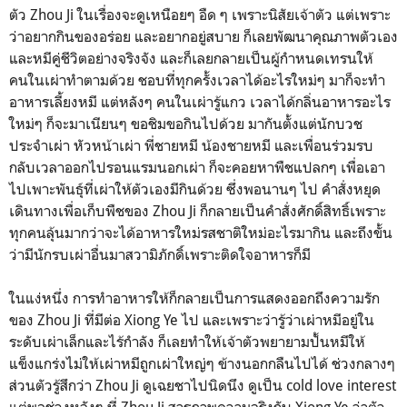
ตัว Zhou Ji ในเรื่องจะดูเหนือยๆ อืด ๆ เพราะนิสัยเจ้าตัว แต่เพราะ
ว่าอยากกินของอร่อย และอยากอยู่สบาย ก็เลยพัฒนาคุณภาพตัวเอง
และหมีคู่ชีวิตอย่างจริงจัง และก็เลยกลายเป็นผู้กำหนดเทรนให้
คนในเผ่าทำตามด้วย ชอบที่ทุกครั้งเวลาได้อะไรใหม่ๆ มาก็จะทำ
อาหารเลี้ยงหมี แต่หลังๆ คนในเผ่ารู้แกว เวลาได้กลิ่นอาหารอะไร
ใหม่ๆ ก็จะมาเนียนๆ ขอชิมขอกินไปด้วย มากันตั้งแต่นักบวช
ประจำเผ่า หัวหน้าเผ่า พี่ชายหมี น้องชายหมี และเพื่อนร่วมรบ
กลับเวลาออกไปรอนแรมนอกเผ่า ก็จะคอยหาพืชแปลกๆ เพื่อเอา
ไปเพาะพันธุ์ที่เผ่าให้ตัวเองมีกินด้วย ซึ่งพอนานๆ ไป คำสั่งหยุด
เดินทางเพื่อเก็บพืชของ Zhou Ji ก็กลายเป็นคำสั่งศักดิ์สิทธิ์เพราะ
ทุกคนลุ้นมากว่าจะได้อาหารใหม่รสชาติใหม่อะไรมากิน และถึงขั้น
ว่ามีนักรบเผ่าอื่นมาสวามิภักดิ์เพราะติดใจอาหารก็มี
ในแง่หนึ่ง การทำอาหารให้ก็กลายเป็นการแสดงออกถึงความรัก
ของ Zhou Ji ที่มีต่อ Xiong Ye ไป และเพราะว่ารู้ว่าเผ่าหมีอยู่ใน
ระดับเผ่าเล็กและไร้กำลัง ก็เลยทำให้เจ้าตัวพยายามปั้นหมีให้
แข็งแกร่งไม่ให้เผ่าหมีถูกเผ่าใหญ่ๆ ข้างนอกกลืนไปได้ ช่วงกลางๆ
ส่วนตัวรู้สึกว่า Zhou Ji ดูเฉยชาไปนิดนึง ดูเป็น cold love interest
แต่พอช่วงหลังๆ ที่ Zhou Ji สารภาพความจริงกับ Xiong Ye ว่าตัว