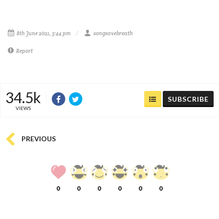
8th June 2021, 3:44 pm
songsavebreath
Report
34.5k
SUBSCRIBE
VIEWS
PREVIOUS
0
0
0
0
0
0