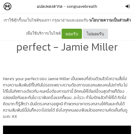
แปลเพลงสากล
–
songsavebreath
เราใช้คุ๊กกี้บนเว็บไซต์ของเรา กรุณาอ่านและยอมรับ
นโยบายความเป็นส่วนตัว
แปลเพลงสากล Here's your
เพื่อใช้บริการเว็บไซต์
ยอมรับ
ไม่ยอมรับ
perfect - Jamie Miller
Here's your perfect ของ Jamie Miller เป็นเพลงที่ส่วนตัวแล้วใจความสื่อไป
ทางความสัมพันธ์ที่ไปกันไม่รอดเพราะความต้องการของคนสองคนไม่เท่ากัน ไม่
ได้ไปในทิศทางเดียวกัน คนหนึ่งต้องการเท่านี้ อีกคนให้ได้แค่นี้จนสุดท้ายก็ต้อง
ปล่อยมือกันและกันไป เราฟังครั้งแรกก็แบบ…อะไรวะ ทำไมรักแล้วทำให้ได้ คิดไป
คิดมาก ก็รู้สึกว่า มันมีตรงกลางอยู่หนิ ถ้าพวกเขาหาตรงกลางให้กันและกันได้
ความสัมพันธ์นี้มันก็คงจะไปต่อได้ ยังไงทุกคนลองฟังแล้วออกความคิดเห็นกันดู
นะคะ XX