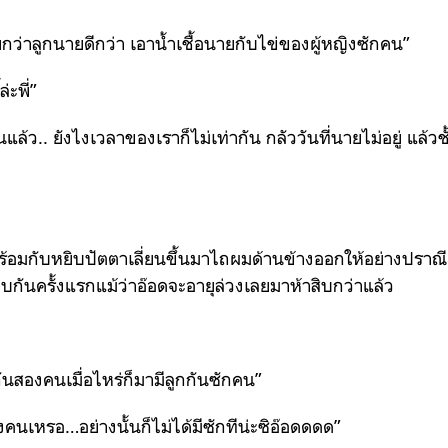
ียกว่าลูกนายดีกว่า เอาน้ำเชื้อนายกับไข่ของผู้หญิงซักคน”
่ะพี่”
นแล้ว.. ยังไงเวลาของเราก็ไม่เท่ากัน กลัววันที่นายไม่อยู่ แล้วชั
อมกับหยิบปัตตาเลี่ยนขึ้นมาไถผมด้านข้างออกให้อย่างปราณี
่คบกันครั้งแรกแม้ว่าอ๊อดจะอายุล่วงเลยมาห้าสิบกว่าแล้ว
ยู่กันสองคนเมื่อไหร่ก็มามีลูกกันซักคน”
สองคนเหรอ…อย่างนั้นก็ไม่ได้มีซักทีน่ะซิอ๊อดดดด”