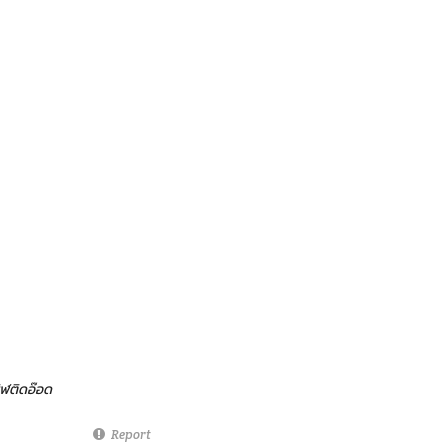
ิฬติดอ๊อด
Report