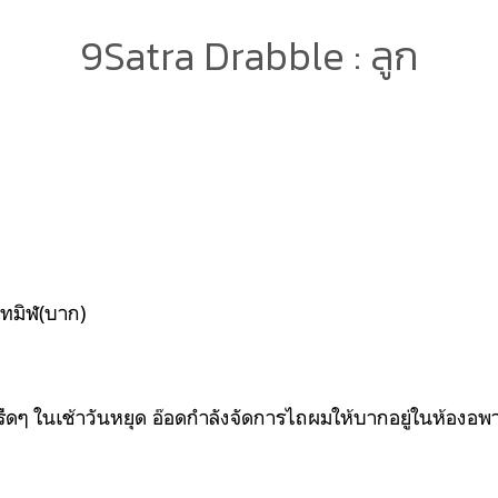
9Satra Drabble : ลูก
นทมิฬ(บาก)
ครืดๆ ในเช้าวันหยุด อ๊อดกำลังจัดการไถผมให้บากอยู่ในห้องอพา