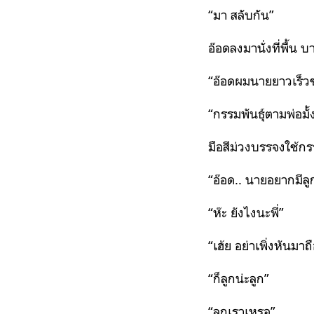
“มา สลับกัน”
อ๊อดลงมานั่งที่พื้น 
“อ๊อดผมนายยาวเร็ว
“กรรมพันธุ์ตามพ่อมั้ง
มือสีม่วงบรรจงใช้ก
“อ๊อด.. นายอยากมีลูก
“ห๊ะ ยังไงนะพี่”
“เฮ้ย อย่าเพิ่งหัน
“ก็ลูกน่ะลูก”
“ลูกเราเหรอ”