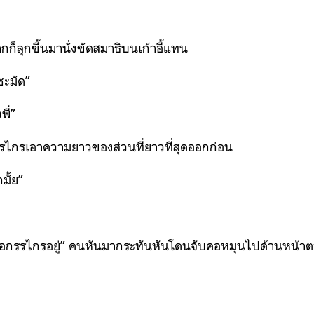
บากก็ลุกขึ้นมานั่งขัดสมาธิบนเก้าอี้แทน
ชะมัด”
พี่”
รรไกรเอาความยาวของส่วนที่ยาวที่สุดออกก่อน
มั้ย”
มาถือกรรไกรอยู่” คนหันมากระทันหันโดนจับคอหมุนไปด้านหน้าต