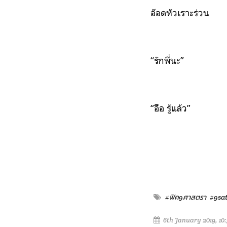
อ๊อดหัวเราะร่วน
“รักพี่นะ”
“อือ รู้แล้ว”
#ฟิค9ศาสตรา
#9sat
6th January 2019, 10