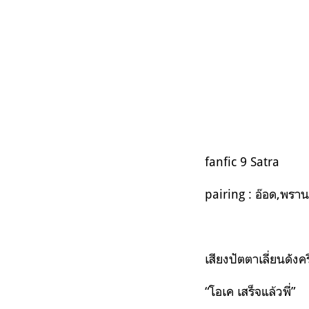
fanfic 9 Satra
pairing : อ๊อด,พรา
เสียงปัตตาเลี่ยนดัง
“โอเค เสร็จแล้วพี่”