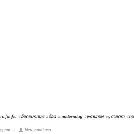
ra fanfic
#อ๊อดแบกทมิฬ
#อ๊อด
#modernday
#พรานทมิฬ
#9ศาสตรา
#ทม
:54 am
kizu_amakusa