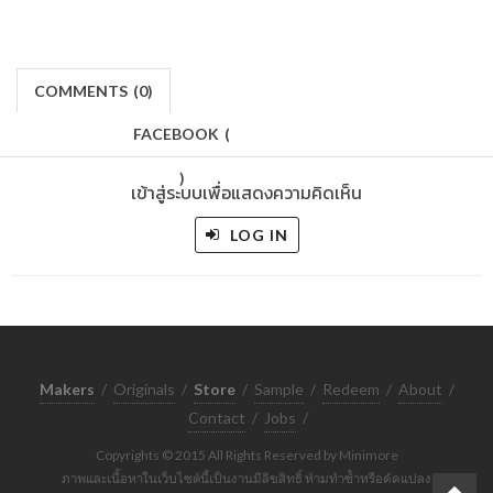
COMMENTS
(
0)
FACEBOOK
(
)
เข้าสู่ระบบเพื่อแสดงความคิดเห็น
LOG IN
Makers
/
Originals
/
Store
/
Sample
/
Redeem
/
About
/
Contact
/
Jobs
/
Copyrights © 2015 All Rights Reserved by Minimore
ภาพและเนื้อหาในเว็บไซต์นี้เป็นงานมีลิขสิทธิ์ ห้ามทำซ้ำหรือดัดแปลง