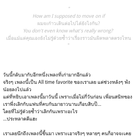
"
How am I supposed to move on if
ผมจะก้าวเดินต่อไปได้ยังไงกัน?
You don't even know what's really wrong?
เมื่อแม้แต่คุณเองยังไม่รู้ด้วยซ้ำว่าเรื่องราวมันผิดพลาดตรงไหน
"
วันนี้กลับมากับอีกหนึ่งเพลงที่เก่ามากอีกแล้ว
จริงๆ เพลงนี้เป็น All time favorite ของเราเลย แต่ช่วงหลังๆ ฟัง
น้อยลงไปแล้ว
แต่ที่หยิบเอาเพลงนี้มาวันนี้ เพราะเมื่อไม่กี่วันก่อน เพื่อนสนิทของ
เราพึ่งเลิกกับแฟนที่คบกันมายาวนานเกือบสิบปี...
โดยที่ไม่รู้ด้วยซ้ำว่าเลิกกันเพราะอะไร
...ประหลาดดีแฮะ
เราเลยนึกถึงเพลงนี้ขึ้นมา เพราะเอาจริงๆ หลายๆ คนก็อาจจะเคย