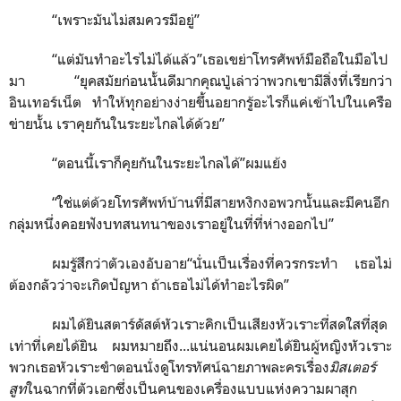
“เพราะมันไม่สมควรมีอยู่”
“แต่มันทำอะไรไม่ได้แล้ว”เธอเขย่าโทรศัพท์มือถือในมือไป
มา “ยุคสมัยก่อนนั้นดีมากคุณปู่เล่าว่าพวกเขามีสิ่งที่เรียกว่า
อินเทอร์เน็ต ทำให้ทุกอย่างง่ายขึ้นอยากรู้อะไรก็แค่เข้าไปในเครือ
ข่ายนั้น เราคุยกันในระยะไกลได้ด้วย”
“ตอนนี้เราก็คุยกันในระยะไกลได้”ผมแย้ง
“ใช่แต่ด้วยโทรศัพท์บ้านที่มีสายหงิกงอพวกนั้นและมีคนอีก
กลุ่มหนึ่งคอยฟังบทสนทนาของเราอยู่ในที่ที่ห่างออกไป”
ผมรู้สึกว่าตัวเองอับอาย“นั่นเป็นเรื่องที่ควรกระทำ เธอไม่
ต้องกลัวว่าจะเกิดปัญหา ถ้าเธอไม่ได้ทำอะไรผิด”
ผมได้ยินสตาร์ดัสต์หัวเราะคิกเป็นเสียงหัวเราะที่สดใสที่สุด
เท่าที่เคยได้ยิน ผมหมายถึง...แน่นอนผมเคยได้ยินผู้หญิงหัวเราะ
พวกเธอหัวเราะขำตอนนั่งดูโทรทัศน์ฉายภาพละครเรื่อง
มิสเตอร์
สูท
ในฉากที่ตัวเอกซึ่งเป็นคนของเครื่องแบบแห่งความผาสุก