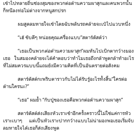
เข้าไปทลายถิ่นซ่องสุมของพวกต่อต้านความผาสุกและคนพวกนั้น
ก็หนีลงท่อไม่ต่างจากหนูสกปรก
ผมสูดลมหายใจเข้าโดยฉับพลันรถคล้ายจะเป๋ไปแวบหนึ่ง
“เฮ้ ขับดีๆ หน่อยคุณเครื่องแบบ”สตาร์ดัสต์ว่า
“เธอเป็นพวก
ต่อต้านความผาสุก
”ผมหันไปเบิกตากว้างมอง
เธอ ในสมองคล้ายจะได้คำตอบว่าทำไมเธอถึงกล้าพูดกล้าทำอะไร
ที่ไม่สมควรแบบนี้แถมยังมีความคิดที่เป็นอันตรายต่อสังคม
สตาร์ดัสต์กะพริบตาราวกับไม่ได้รับรู้อะไรทั้งสิ้น“ใครต่อ
ต้านใครนะ?”
“เธอ” ผมย้ำ “กับปู่ของเธอคือพวกต่อต้านความผาสุก”
สตาร์ดัสต์ส่งเสียงหัวเราะขำอีกครั้งคราวนี้ไม่ใช่แค่การหัว
เราะเบาๆ แต่เป็นหัวเราะปากกว้างแบบไม่น่ามองพอเธอเริ่มจับ
ลมหายใจได้เธอก็ส่งเสียงพูด