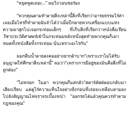
“หยุดพูดเถอะ...” ผมวิงวอนขอร้อง
“พวกคุณตามทำลายสิ่งเหล่านี้สิ่งที่เรียกว่าอารยธรรมไร้ค่า
เจอเมื่อไหร่ก็ทำลายฉันจำได้ว่าเมื่อปีกลายพวกเครื่องแบบแห่ง
ความผาสุกไปเจอกระท่อมเล็กๆ ที่เก็บสิ่งที่เรียกว่า
หนังสือเรียน
วิชาประวัติศาสตร์
เข้าในกระท่อมหลังหนึ่งสุดท้ายพวกคุณก็เผา
หมดทั้งหนังสือทั้งกระท่อม นั่นเพราะอะไรกัน”
ผมกลืนน้ำลายลงคออย่างยากลำบาก“เพราะเราไม่ได้รับ
อนุญาตให้ศึกษาสิ่งเหล่านี้” ผมว่า“เพราะการมีอยู่ของมันคือสิ่งที่ไม่
ถูกต้อง”
“ไม่หรอก โนอา พวกคุณก็แค่กลัว”สตาร์ดัสต์ตอบกลับมา
เสียงเรียบ แต่ดูไร้ความเห็นใจอย่างยิ่งก่อนที่เธอจะเหลือบตามอง
ไปยังสัญญาณไฟจราจรเบื้องหน้า “ออกรถได้แล้วคุณควรทำตาม
กฎของคุณ”