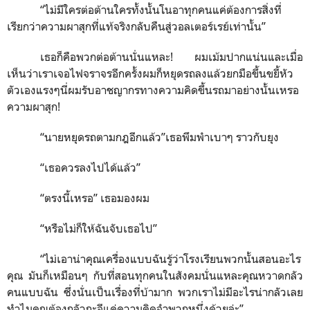
“ไม่มีใครต่อต้านใครทั้งนั้นโนอาทุกคนแค่ต้องการสิ่งที่
เรียกว่าความผาสุกที่แท้จริงกลับคืนสู่วอลเตอร์เรย์เท่านั้น”
เธอก็คือพวกต่อต้านนั่นแหละ
!
ผมเม้มปากแน่นและเมื่อ
เห็นว่าเราเจอไฟจราจรอีกครั้งผมก็หยุดรถลงแล้วยกมือขึ้นขยี้หัว
ตัวเองแรงๆนี่ผมรับอาชญากรทางความคิดขึ้นรถมาอย่างนั้นเหรอ
ความผาสุก
!
“นายหยุดรถตามกฎอีกแล้ว”เธอพึมพำเบาๆ ราวกับยุง
“เธอควรลงไปได้แล้ว”
“ตรงนี้เหรอ” เธอมองผม
“หรือไม่ก็ให้ฉันจับเธอไป”
“ไม่เอาน่าคุณเครื่องแบบฉันรู้ว่าโรงเรียนพวกนั้นสอนอะไร
คุณ มันก็เหมือนๆ กับที่สอนทุกคนในสังคมนั่นแหละคุณหวาดกลัว
คนแบบฉัน ซึ่งนั่นเป็นเรื่องที่บ้ามาก พวกเราไม่มีอะไรน่ากลัวเลย
ทำไมคุณต้องกลัวกะอีแค่ความคิดจำพวกหนึ่งด้วยล่ะ”