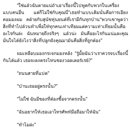
“ใช่แล้วฉันตายแน่ถ้าเอาเรื่องนี้ไปพูดกับพวกในเครื่อง
แบบคนอื่น แต่ก็ไม่ใช่กับคุณนี่”เธอทำแบบเดิมนั่นคือการเอียง
คอมองผม คล้ายกับสุนัขหุ่นยนต์ที่เรามีกันทุกบ้าน“พวกเขาพูดว่า
สิ่งที่ทำไปล้วนทำเพื่อให้ทุกคนเท่าเทียมแต่ความเท่าเทียมนั้นคือ
อะไรกันล่ะ ฉันหมายถึงจริงๆ แล้วน่ะ มันคืออะไรกันแน่และคุณ
มั่นใจได้ยังไงว่าสิ่งที่ปลูกฝังคุณมามันคือสิ่งที่ถูกต้อง”
ผมเหลือบมองกระจกมองหลัง “รู้มั้ยฉันว่าเราควรจบเรื่องนี้
กันได้แล้ว เธอจะลงตรงไหนของวอลเตอร์เรย์?”
“ถนนสายที่แปด”
“บ้านเธออยู่ตรงนั้น?”
“ไม่ใช่ ฉันมีของที่ต้องซื้อจากตรงนั้น”
“ฉันอยากให้เธอเอาโทรศัพท์มือถือมาให้ฉัน”
“ทำไมล่ะ”