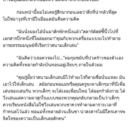
ก่อนหน้านี้ผมไม่เคยรู้สึกมาก่อนเลยว่าสิ่งที่น่ากลัวที่สุด
ไม่ใช่อาวุธที่เรามีในมือแต่มันคือความคิด
“ฉันนั่งมองไอ้นั่นมาสักพักหนึ่งแล้ว”สตาร์ดัสต์ชี้นิ้วไปที่
เอกสารปึกหนึ่งที่โผล่ออกมา“คุณกับพวกเครื่องแบบจะไปทำลาย
อารยธรรมมนุษย์ที่เรียกว่าสนามเด็กเล่น”
“ฉันคิดว่าเธอควรลงไป...”ผมกุมขมับที่ปวดร้าวของตัวเอง
ความคิดทั้งหลายกำลังบั่นทอนอยู่เงียบๆ ภายในตัวผม
“คุณรู้มั้ยว่าสนามเด็กเล่นมีไว้ทำอะไรก็ตามชื่อนั่นแหละ มัน
เอาไว้ให้เด็กเล่น สมัยก่อนพ่อแม่หรือคุณครูจะพาเด็กๆมาที่นี่เพื่อ
เล่นของเล่นกัน พวกเด็กๆ จะได้เจอเพื่อนใหม่ ได้ออกกำลังกาย ได้
วิ่งเล่นแต่ความผาสุกในแบบของพวกคุณกลับกลายเป็นว่าเด็กๆ
ควรเรียนหนังสือไม่ใช่วิ่งเล่นพวกเขาควรทำตามตารางเวลาที่
กำหนดไว้แล้ว พ่อแม่ทั้งหลายล้วนเย็นชา น่าสงสารไม่มีใครเคารพ
จิตใจของความเป็นเด็กเลยสักคน”