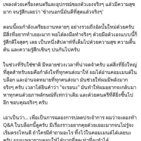
เพลงด้วยเครื่องดนตรีและอุปกรณ์ของตัวเองจริงๆ แล้วมีความสุข
มาก จนรู้สึกเลยว่า 'ข้างนอกนี่มันดีที่สุดแล้วจริงๆ'
ตอนนี้ผมกำลังเตรียมงานหลายๆ อย่างรวมถึงอัลบั้มใหม่ด้วยครับ
มีสิ่งที่อยากทำเยอะมาก พอได้ลงมือทำจริงๆ ด้วยมือตัวเองแบบนี้ก็
รู้สึกดีใจสุดๆ เลย เป็นหนึ่งสัปดาห์ที่เต็มไปด้วยความสุข ความตื้น
ตัน และความรู้สึกเขินๆ ปนกันไปครับ
ในช่วงที่รับใช้ชาติ มีหลายช่วงเวลาที่น่าจดจำครับ แต่สิ่งที่ยิ่งใหญ่
ที่สุดสำหรับผมคือกำลังใจที่ทุกคนส่งมาให้ ผมได้อ่านคอมเมนต์ใน
บล็อก และอ่านจดหมายที่ทุกคนส่งมา มันช่วยให้ผมมีพลังมาก
จริงๆ ครับ เวลาได้ยินคำว่า "จะรอนะ" มันทำให้ผมอยากจะกลับมา
หาทุกคนด้วยภาพลักษณ์ที่เท่กว่าเดิม และด้วยดนตรีที่ดียิ่งขึ้นไป
อีก ขอบคุณจริงๆ ครับ
เอาเป็นว่า... เพื่อเป็นการฉลองการปลดประจำการ ผมว่าจะลองทำ
Q&A ในบล็อกนี้ดูครับ มีเรื่องราวอยากคุยด้วยเยอะมากจนไม่รู้จะ
เริ่มตรงไหนดี ถ้าใครมีคำถามอะไร ทิ้งไว้ในคอมเมนต์ได้เลยนะ
ครับ ผมจะพยายามตอบให้ได้มากที่สุดเท่าที่จะทำได้