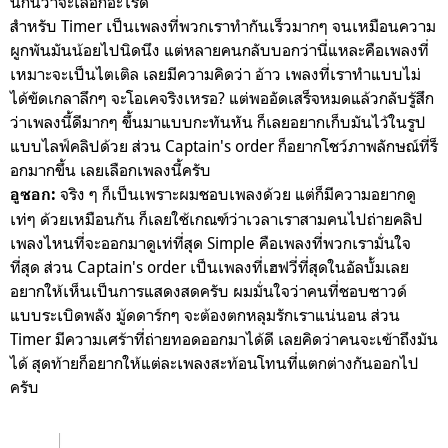
นกันว่าจะเลือกอะไรดี
สำหรับ Timer เป็นเพลงที่พวกเราทำกันเร็วมากๆ จนเหมือนความ
ผูกพันมันน้
อยไปนิดนึง แต่หลายคนกลับบอกว่านี่แหละคื
อเพลงที่
เหมาะจะเป็นไตเติล เลยมีความคิดว่า อ้าว เพลงที่เราทำแบบไม่
ได้ขัดเกลาลึ
กๆ จะโอเคจริงเหรอ? แต่พออัดเสร็จหมดแล้วกลับรู้สึก
ว่าเพลงนี้ดีมากๆ ขึ้
นมาแบบกะทันหัน ก็เลยอยากเก็บมันไว้ในรู
ป
แบบไลฟ์คลิปด้วย ส่วน Captain's order ก็อยากโชว์ภาพลักษณ์ที่ร็
อกมากขึ้น เลยเลือกเพลงนี้ครับ
จริง ๆ ก็เป็นเพราะผมชอบเพลงด้วย แต่ก็มีความอยากดู
อูซอก:
เท่ๆ ด้วยเหมือนกัน ก็เลยใช้เกณฑ์ว่
าเวลาเราสามคนไปถ่ายคลิป
เพลงไหนที่จะออกมาดูเท่ที่สุด Simple คือเพลงที่พวกเรามั่นใจ
ที่สุด ส่วน Captain's order เป็นเพลงที่เฮฟวี่ที่สุดในอัลบั้
มเลย
อยากให้เห็นเป็นการแสดงสดครั
บ ผมมั่นใจว่าคนที่ชอบซาวด์
แบบระเบิดพลัง มู้ดดาร์กๆ จะต้องตกหลุมรักเราแน่นอน ส่วน
Timer มีความเศร้าที่ถ่
ายทอดออกมาได้ดี เลยคิดว่าคนจะเข้าถึงมัน
ได้ สุดท้ายก็อยากให้แต่ละเพลงสะท้
อนโทนที่แตกต่างกันออกไป
ครับ