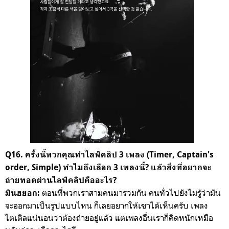
Q16. ครั้งนี้พวกคุณทำไลฟ์คลิป 3 เพลง (Timer, Captain's
order, Simple) ทำไมถึงเลือก 3 เพลงนี้? แล้วสิ่งที่อยากจะ
ถ่ายทอดผ่
านไลฟ์คลิปคืออะไร?
ตอนที่พวกเราสามคนมารวมกัน คนทั่วไปยังไม่รู้ว่ามั
น
มินฮยอก:
จะออกมาเป็นรูปแบบไหน ก็เลยอยากให้เขาได้เห็นครับ เพลง
ไตเติลแน่นอนว่าต้องถ่ายอยู่
แล้ว แต่เพลงอื่นเราก็คิดหนักเหมื
อ