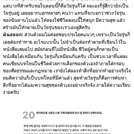
แต่บางทีสำหรับพ่อในตอนนี้ก็คือวัยรุ่นก็ได้ ผมเองก็รู้สึกว่ายังเป็น
วัยรุ่
นอยู่ เลยอยากบอกหลายๆ คนว่า แทนที่จะบอกว่าช่วงวัยรุ่น
ของฉันผ่านไปแล้ว ให้ลองใช้ชีวิตตอนนี้ให้สนุก มีความสุข แล้ว
สร้างมันให้กลายเป็นวัยรุ่
นของเราเองดูสิครับ
ส่วนตัวผมไม่ค่อยชอบประโยคแนวๆ เพราะเป็นวัยรุ่นก็
มินฮยอก:
เลยต้องท้
าทาย อะไรแบบนั้น ไม่จำเป็นต้องทำตามที่เขียนไว้
ใน
หนังสือเสมอไป สมัยก่อนที่ไม่มีหนังสือ ชีวิตผู้คนก็กลายเป็น
หนังสือได้
เหมือนกัน วัยรุ่นก็เหมือนกันครับ เป็นช่วงเวลาที่แต่ละ
คนเขี
ยนบทใหม่ในชีวิตด้วยการเลื
อกของตัวเองถ้าภายใต้กรอบ
ของศี
ลธรรมและกฎหมาย เรายังได้ลองทำสิ่งที่อยากทำอย่
างจริงใจ
ผมคิดว่ามันก็เป็นบทใหม่ที่มีค่
าแล้ว สุดท้ายวัยรุ่นก็คือการค้นหา
สิ่งที่อยากได้
และความสุขของตัวเองอย่างจริงจัง ภายใต้ความเรียบ
ง่ายครับ