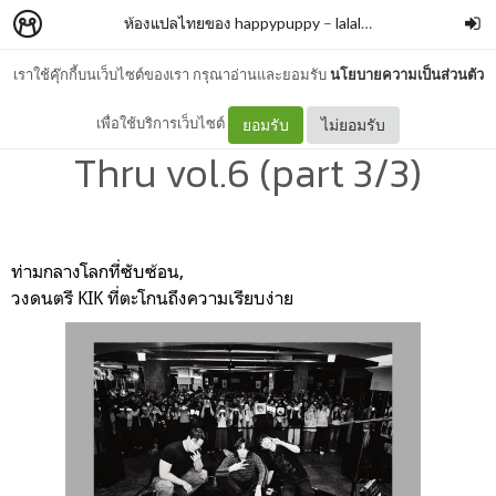
ห้องแปลไทยของ happypuppy
–
lalala_lacuna
เราใช้คุ๊กกี้บนเว็บไซต์ของเรา กรุณาอ่านและยอมรับ
นโยบายความเป็นส่วนตัว
บทสัมภาษณ์ KIK : Sound
เพื่อใช้บริการเว็บไซต์
ยอมรับ
ไม่ยอมรับ
Thru vol.6 (part 3/3)
ท่ามกลางโลกที่ซับซ้อน,
วงดนตรี KIK ที่ตะโกนถึงความเรียบง่าย