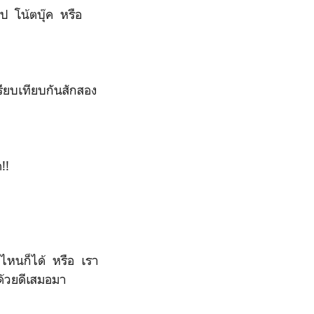
ป โน้ตบุ๊ค หรือ
รียบเทียบกันสักสอง
!!
่ไหนก็ได้ หรือ เรา
้ด้วยดีเสมอมา