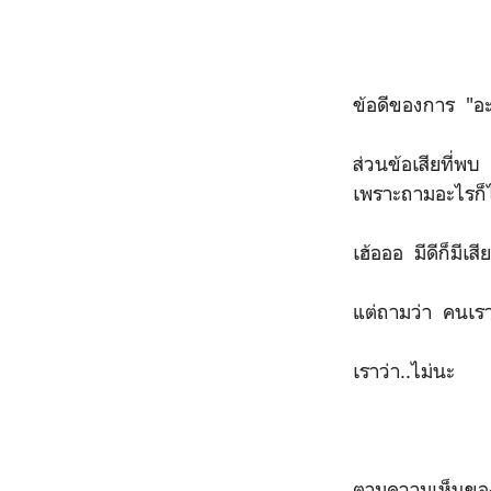
ข้อดีของการ "อะไรก
ส่วนข้อเสียที่พบ ค
เพราะถามอะไรก็ไม่เ
เฮ้อออ มีดีก็มีเสีย
แต่ถามว่า คนเราจะ
เราว่า..ไม่นะ
ตามความเห็นของเรา