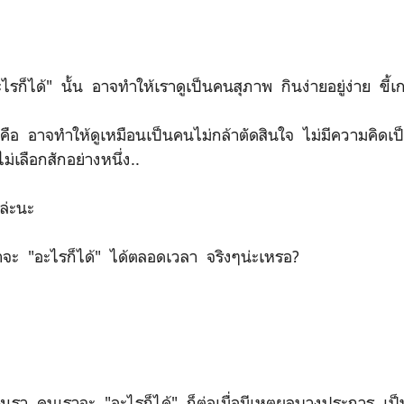
็ได้" นั้น อาจทำให้เราดูเป็นคนสุภาพ กินง่ายอยู่ง่าย ขี้
ือ อาจทำให้ดูเหมือนเป็นคนไม่กล้าตัดสินใจ ไม่มีความคิดเ
ลือกสักอย่างหนึ่ง..
ล่ะนะ
 "อะไรก็ได้" ได้ตลอดเวลา จริงๆน่ะเหรอ?
 คนเราจะ "อะไรก็ได้" ก็ต่อเมื่อมีเหตุผลบางประการ เป็น