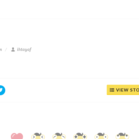
pm
ihtayaf
VIEW ST