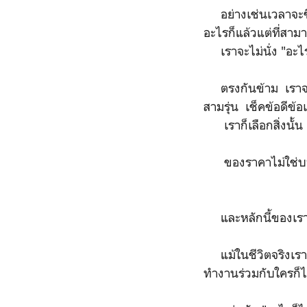
อย่างเช่นเวลาจะซื้
อะไรก็แล้วแต่ที่สา
เราจะไม่นั่ง "อะไร
ตรงกันข้าม เราจะหา
สามรุ่น เช็คข้อดีข้อ
เราก็เลือกสิ่งนั้น
ของราคาไม่ใช่บาทส
และหลักนี้ของเรานั
แม้ในชีวิตจริงเราจะ
ทำงานร่วมกับใครก็ได