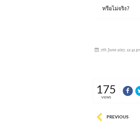
หรือไม่จริง?
7th June 2017, 12:41 
175
VIEWS
PREVIOUS