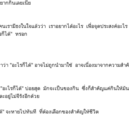
ากกินเลยเนี่ย
เรามีธงในใจแล้วว่า เราอยากได้อะไร เพื่อจุดประสงค์อะไร
ไรก็ได้" หรอก
ว่า "อะไรก็ได้" อาจไม่ถูกนำมาใช้ อาจเนื่องมาจากความสำคัญ
"อะไรก็ได้" บ่อยสุด มักจะเป็นของกิน ซึ่งก็สำคัญแค่กินให้
ะอยู่ไม่จีรังอีกด้วย
" จะหายไปทันที ที่ต้องเลือกของสำคัญให้ชีวิต